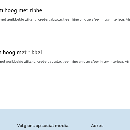
m hoog met ribbel
t geribbelde zijkant., creëert absoluut een fijne chique sfeer in uw interieur.
Af
 hoog met ribbel
 geribbelde zijkant., creëert absoluut een fijne chique sfeer in uw interieur.
Afm
Volg ons op social media
Adres