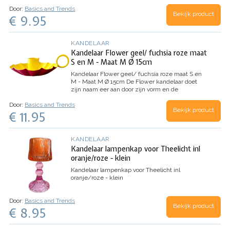
Het lijkt een beetje op een schaaltje, maar het
Door:
Basics and Trends
heeft een houdertje voor een kaars in het
Bekijk product
€ 9.95
midden. Hiermee kun je…
KANDELAAR
Kandelaar Flower geel/ fuchsia roze maat
S en M - Maat M Ø 15cm
Kandelaar Flower geel/ fuchsia roze maat S en
M - Maat M Ø 15cm
De Flower kandelaar doet
zijn naam eer aan door zijn vorm en de
vrolijke kleuren. Wat zijn ze lief om te zien ! Zet
Door:
Basics and Trends
er een aantal kandelaartjes in verschillende
Bekijk product
€ 11.95
kleuren bij elkaar en het lijkt…
KANDELAAR
Kandelaar lampenkap voor Theelicht inl
oranje/roze - klein
Kandelaar lampenkap voor Theelicht inl
oranje/roze - klein
Door:
Basics and Trends
Bekijk product
€ 8.95