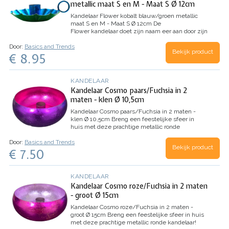
metallic maat S en M - Maat S Ø 12cm
Kandelaar Flower kobalt blauw/groen metallic
maat S en M - Maat S Ø 12cm
De
Flower kandelaar doet zijn naam eer aan door zijn
vorm en de vrolijke kleuren. Wat zijn ze lief om
Door:
Basics and Trends
te zien ! Zet er een aantal kandelaartjes in
Bekijk product
€ 8.95
verschillende kleuren bij elkaar en het lijkt…
KANDELAAR
Kandelaar Cosmo paars/Fuchsia in 2
maten - klen Ø 10,5cm
Kandelaar Cosmo paars/Fuchsia in 2 maten -
klen Ø 10,5cm
Breng een feestelijke sfeer in
huis met deze prachtige metallic ronde
kandelaar! Het lijkt een beetje op een schaaltje,
Door:
Basics and Trends
maar het heeft een houdertje voor een kaars in
Bekijk product
€ 7.50
het midden. Hiermee kun je…
KANDELAAR
Kandelaar Cosmo roze/Fuchsia in 2 maten
- groot Ø 15cm
Kandelaar Cosmo roze/Fuchsia in 2 maten -
groot Ø 15cm
Breng een feestelijke sfeer in huis
met deze prachtige metallic ronde kandelaar!