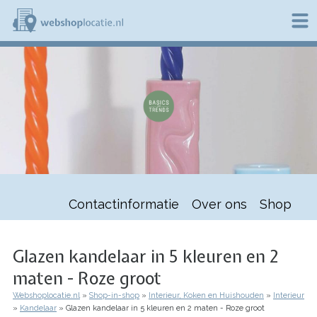
Overslaan
en
naar
de
W
inhoud
e
gaan
b
s
h
o
p
l
o
c
a
t
Contactinformatie
Over ons
Shop
i
e
.
n
Glazen kandelaar in 5 kleuren en 2
l
maten - Roze groot
Webshoplocatie.nl
Shop-in-shop
Interieur, Koken en Huishouden
Interieur
Kruimelpad
Kandelaar
Glazen kandelaar in 5 kleuren en 2 maten - Roze groot