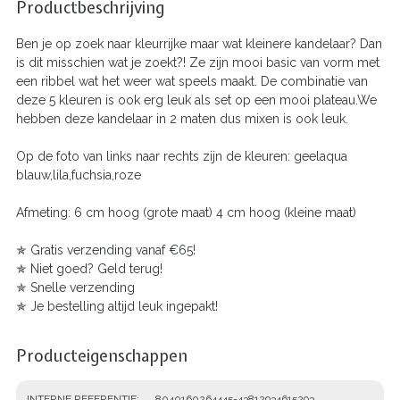
Productbeschrijving
Ben je op zoek naar kleurrijke maar wat kleinere kandelaar? Dan
is dit misschien wat je zoekt?! Ze zijn mooi basic van vorm met
een ribbel wat het weer wat speels maakt. De combinatie van
deze 5 kleuren is ook erg leuk als set op een mooi plateau.We
hebben deze kandelaar in 2 maten dus mixen is ook leuk.
Op de foto van links naar rechts zijn de kleuren: geelaqua
blauw,lila,fuchsia,roze
Afmeting: 6 cm hoog (grote maat) 4 cm hoog (kleine maat)
✯
Gratis verzending vanaf €65!
✯
Niet goed? Geld terug!
✯
Snelle verzending
✯
Je
bestelling altijd leuk ingepakt!
Producteigenschappen
INTERNE REFERENTIE
8040160264445-43812934615293