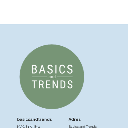
basicsandtrends
Adres
KVK: 81773854
Basics and Trends