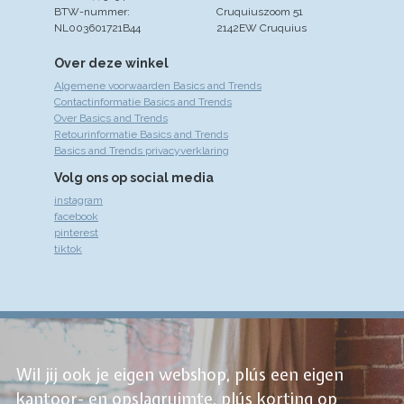
BTW-nummer:
Cruquiuszoom 51
NL003601721B44
2142EW Cruquius
Over deze winkel
Algemene voorwaarden Basics and Trends
Contactinformatie Basics and Trends
Over Basics and Trends
Retourinformatie Basics and Trends
Basics and Trends privacyverklaring
Volg ons op social media
instagram
facebook
pinterest
tiktok
Wil jij ook je eigen webshop, plús een eigen
kantoor- en opslagruimte, plús korting op