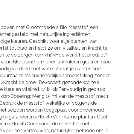
ar boven met Grootmoeders Bio Meststof, een
samengesteld met natuurlijke ingrediënten,
ge kleuren. Geschikt voor al je planten, van
l tot blad en helpt ze om vitaliteit en kracht te
ten te verzorgen.<br> <h5>Hoe werkt het product?
tuurlijke planthormonen stimuleren groei en bloei,
udig verdund met water, zodat je planten snel
duurzaam: Milieuvriendelijke samenstelling zonder
li>Krachtige groei: Bevordert gezonde wortels,
eur en vitaliteit.</li> <li>Eenvoudig in gebruik:
 <br>Dosering: Meng 15 ml van de meststof met 1
: Gebruik de meststof wekelijks of volgens de
n het seizoen worden toegepast voor onderhoud.
 te garanderen.</li> <li>Voor kamerplanten: Geef
deren.</li> <li>Combineer de meststof met
e voor een vertrouwde, natuurlijke methode om je