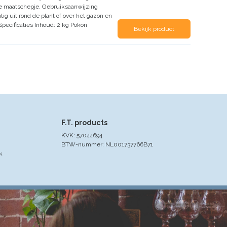
e maatschepje.
Gebruiksaanwijzing
atig uit rond de plant of over het gazon en
Specificaties
Inhoud:
2 kg Pokon
Bekijk product
F.T. products
KVK: 57044694
BTW-nummer: NL001737766B71
k