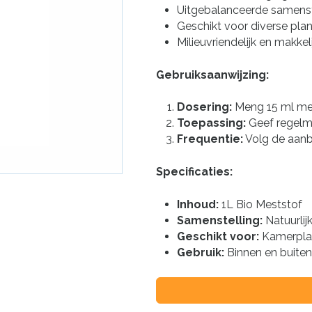
Uitgebalanceerde samenste
Geschikt voor diverse plan
Milieuvriendelijk en makkeli
Gebruiksaanwijzing:
Dosering:
Meng 15 ml mest
Toepassing:
Geef regelma
Frequentie:
Volg de aanbe
Specificaties:
Inhoud:
1L Bio Meststof
Samenstelling:
Natuurli
Geschikt voor:
Kamerplan
Gebruik:
Binnen en buiten