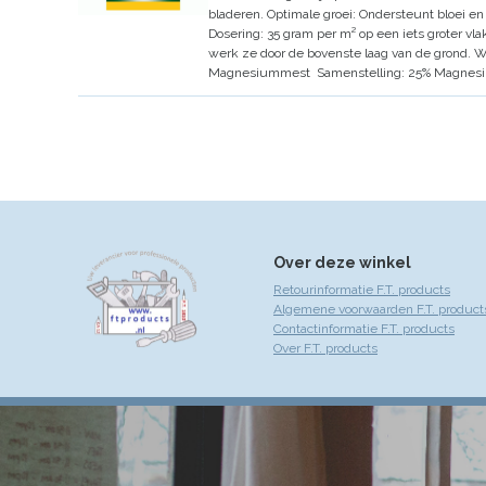
bladeren.
Optimale groei:
Ondersteunt bloei en
Dosering:
35 gram per m² op een iets groter vla
werk ze door de bovenste laag van de grond.
W
Magnesiummest
Samenstelling:
25% Magnesiu
Over deze winkel
Retourinformatie F.T. products
Algemene voorwaarden F.T. product
Contactinformatie F.T. products
Over F.T. products