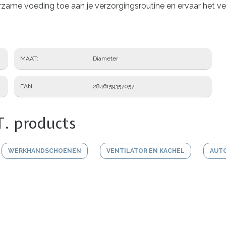
rzame voeding toe aan je verzorgingsroutine en ervaar het ver
MAAT
Diameter
EAN
2846159357057
T. products
WERKHANDSCHOENEN
VENTILATOR EN KACHEL
AUT