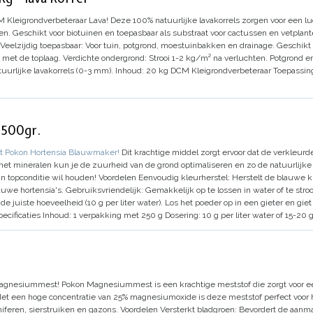
M Kleigrondverbeteraar Lava!
Deze 100% natuurlijke lavakorrels zorgen voor een 
n. Geschikt voor biotuinen en toepasbaar als substraat voor cactussen en vetplant
Veelzijdig toepasbaar:
Voor tuin, potgrond, moestuinbakken en drainage.
Geschikt 
met de toplaag.
Verdichte ondergrond:
Strooi 1-2 kg/m² na verluchten.
Potgrond e
uurlijke lavakorrels (0-3 mm).
Inhoud:
20 kg DCM Kleigrondverbeteraar
Toepassin
 500gr.
met Pokon Hortensia Blauwmaker!
Dit krachtige middel zorgt ervoor dat de verkleurd
t mineralen kun je de zuurheid van de grond optimaliseren en zo de natuurlijke kl
in topconditie wil houden!
Voordelen
Eenvoudig kleurherstel:
Herstelt de blauwe kle
auwe hortensia's.
Gebruiksvriendelijk:
Gemakkelijk op te lossen in water of te stroo
de juiste hoeveelheid (10 g per liter water).
Los het poeder op in een gieter en giet 
pecificaties
Inhoud:
1 verpakking met 250 g
Dosering:
10 g per liter water of 15-20 g
 Magnesiummest!
Pokon Magnesiummest is een krachtige meststof die zorgt voor e
 Met een hoge concentratie van 25% magnesiumoxide is deze meststof perfect voor 
niferen, sierstruiken en gazons.
Voordelen
Versterkt bladgroen:
Bevordert de aanma