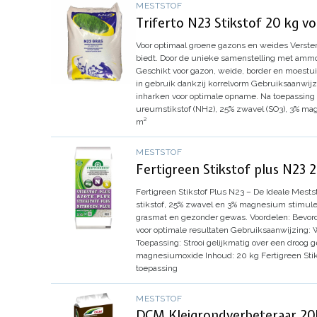
MESTSTOF
Triferto N23 Stikstof 20 kg v
Voor optimaal groene gazons en weides
Verster
biedt. Door de unieke samenstelling met ammo
Geschikt voor gazon, weide, border en moestui
in gebruik dankzij korrelvorm
Gebruiksaanwijz
inharken voor optimale opname. Na toepassing 
ureumstikstof (NH2), 25% zwavel (SO3), 3% m
m²
MESTSTOF
Fertigreen Stikstof plus N23 
Fertigreen Stikstof Plus N23 – De Ideale Mest
stikstof, 25% zwavel en 3% magnesium stimulee
grasmat en gezonder gewas.
Voordelen:
Bevord
voor optimale resultaten
Gebruiksaanwijzing:
Toepassing:
Strooi gelijkmatig over een droog 
magnesiumoxide
Inhoud:
20 kg Fertigreen Sti
toepassing
MESTSTOF
DCM Kleigrondverbeteraar 20k