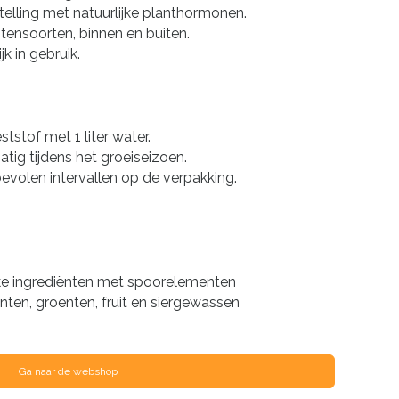
lling met natuurlijke planthormonen.
tensoorten, binnen en buiten.
jk in gebruik.
stof met 1 liter water.
tig tijdens het groeiseizoen.
volen intervallen op de verpakking.
jke ingrediënten met spoorelementen
ten, groenten, fruit en siergewassen
Ga naar de webshop