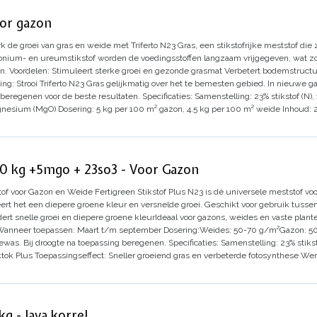
oor gazon
k de groei van gras en weide met Triferto N23 Gras, een stikstofrijke meststof die 
nium- en ureumstikstof worden de voedingsstoffen langzaam vrijgegeven, wat zorg
n.
Voordelen:
Stimuleert sterke groei en gezonde grasmat
Verbetert bodemstructu
ing:
Strooi Triferto N23 Gras gelijkmatig over het te bemesten gebied. In nieuwe ga
beregenen voor de beste resultaten.
Specificaties:
Samenstelling:
23% stikstof (N)
agnesium (MgO)
Dosering:
5 kg per 100 m² gazon, 4.5 kg per 100 m² weide
Inhoud:
20 kg +5mgo + 23so3 - Voor Gazon
stof voor Gazon en Weide
Fertigreen Stikstof Plus N23 is dé universele meststof v
rt het een diepere groene kleur en versnelde groei. Geschikt voor gebruik tusse
ert snelle groei en diepere groene kleur
Ideaal voor gazons, weides en vaste plant
Wanneer toepassen:
Maart t/m september
Dosering:
Weides: 50-70 g/m²
Gazon: 5
gewas. Bij droogte na toepassing beregenen.
Specificaties:
Samenstelling:
23% stiks
ktok Plus
Toepassingseffect:
Sneller groeiend gras en verbeterde fotosynthese
Wer
g - lava korrel