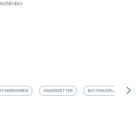
schil!<br>
OTOEBEHOREN
ONDERZETTER
BATTERIJOPLADER