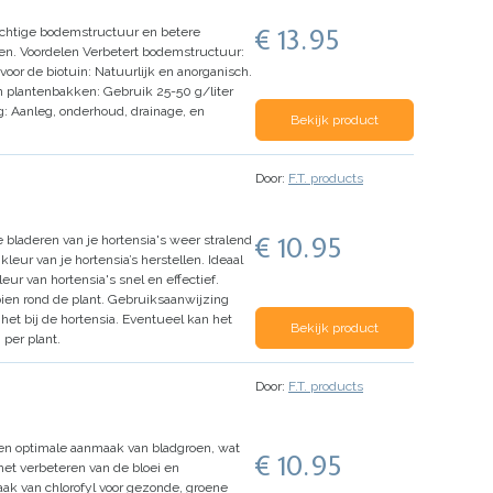
€ 13.95
luchtige bodemstructuur en betere
en.
Voordelen
Verbetert bodemstructuur:
voor de biotuin:
Natuurlijk en anorganisch.
n plantenbakken:
Gebruik 25-50 g/liter
g:
Aanleg, onderhoud, drainage, en
Bekijk product
Door:
F.T. products
€ 10.95
e bladeren van je hortensia's weer stralend
eur van je hortensia’s herstellen. Ideaal
ur van hortensia's snel en effectief.
ien rond de plant.
Gebruiksaanwijzing
het bij de hortensia.
Eventueel kan het
Bekijk product
 per plant.
Door:
F.T. products
en optimale aanmaak van bladgroen, wat
€ 10.95
het verbeteren van de bloei en
ak van chlorofyl voor gezonde, groene