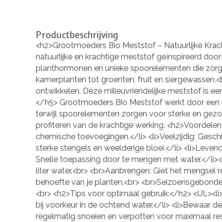
Productbeschrijving
<h2>Grootmoeders Bio Meststof – Natuurlijke Krach
natuurlijke en krachtige meststof geïnspireerd doo
planthormonen en unieke spoorelementen die zorgen 
kamerplanten tot groenten, fruit en siergewassen.<b
ontwikkelen. Deze milieuvriendelijke meststof is 
</h5> Grootmoeders Bio Meststof werkt door een ui
terwijl spoorelementen zorgen voor sterke en gez
profiteren van de krachtige werking. <h2>Voordele
chemische toevoegingen.</li> <li>Veelzijdig: Geschi
sterke stengels en weelderige bloei.</li> <li>Leven
Snelle toepassing door te mengen met water.</li
liter water.<br> <br>Aanbrengen: Giet het mengsel r
behoefte van je planten.<br> <br>Seizoensgebonden
<br> <h2>Tips voor optimaal gebruik:</h2> <UL><li
bij voorkeur in de ochtend water.</li> <li>Bewaar 
regelmatig snoeien en verpotten voor maximaal res