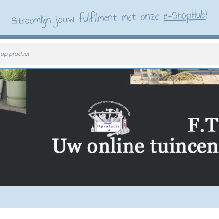
!
e-ShopHub
Stroomlijn jouw fulfilment met onze
 op product