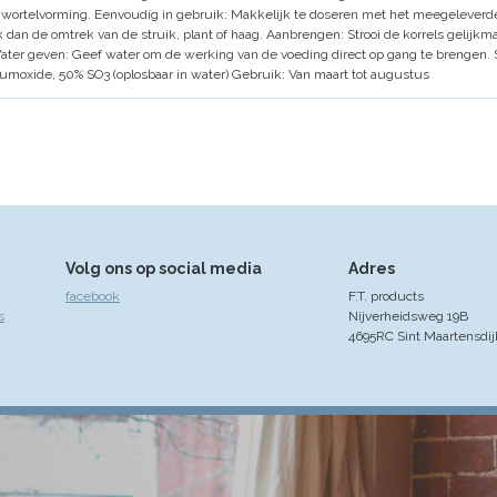
 wortelvorming.
Eenvoudig in gebruik:
Makkelijk te doseren met het meegeleverd
k dan de omtrek van de struik, plant of haag.
Aanbrengen:
Strooi de korrels gelijkm
ater geven:
Geef water om de werking van de voeding direct op gang te brengen.
moxide, 50% SO3 (oplosbaar in water)
Gebruik:
Van maart tot augustus
Volg ons op social media
Adres
facebook
F.T. products
s
Nijverheidsweg 19B
4695RC Sint Maartensdij