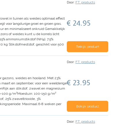
Door:
F.T. products
zowel in tuinen als weides optimaal effect
€ 24.95
t voor langdurige groei en groen gras.
ur en minimaliseert onkruid
Gemakkelijk
zons of weides kunt u de korrels licht
, 15% ammoniumstikstof (NH4), 7.5%
20 kg Stikstofmeststof, geschikt voor 500
Bekijk product
Door:
F.T. products
oor gazons, weides en hooiland. Met 23%
€ 23.95
n maart en september, voor een weelderige
en
Rijk aan stikstof, zwavel en magnesium
0-100 g/m²
Moestuin: 100-150 g/m²
tof, 25% zwaveltrioxide, 3%
kingsperiode:
Maximaal 6-8 weken per
Bekijk product
Door:
F.T. products