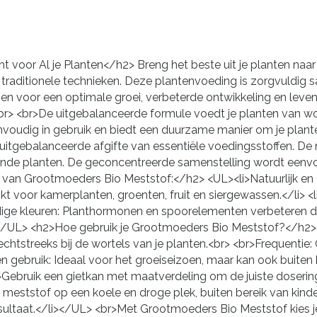
t voor Al je Planten</h2> Breng het beste uit je planten na
r traditionele technieken. Deze plantenvoeding is zorgvuldig 
voor een optimale groei, verbeterde ontwikkeling en levendi
r> <br>De uitgebalanceerde formule voedt je planten van worte
eenvoudig in gebruik en biedt een duurzame manier om je plan
tgebalanceerde afgifte van essentiële voedingsstoffen. De na
onde planten. De geconcentreerde samenstelling wordt eenvo
n van Grootmoeders Bio Meststof:</h2> <UL><li>Natuurlijk en 
kt voor kamerplanten, groenten, fruit en siergewassen.</li> <
dige kleuren: Planthormonen en spoorelementen verbeteren de kl
></UL> <h2>Hoe gebruik je Grootmoeders Bio Meststof?</h2>
echtstreeks bij de wortels van je planten.<br> <br>Frequentie
 gebruik: Ideaal voor het groeiseizoen, maar kan ook buite
>Gebruik een gietkan met maatverdeling om de juiste dosering
de meststof op een koele en droge plek, buiten bereik van kin
ultaat.</li></UL> <br>Met Grootmoeders Bio Meststof kies j