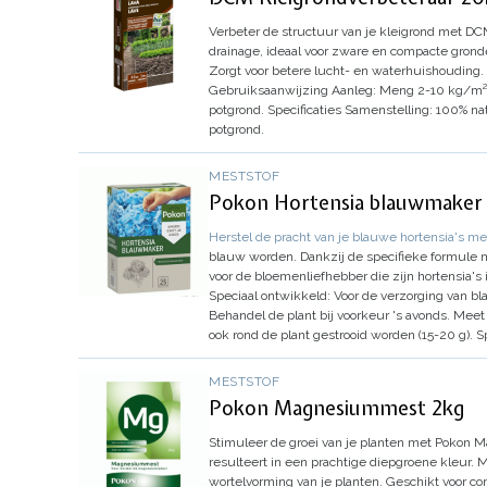
Verbeter de structuur van je kleigrond met DC
drainage, ideaal voor zware en compacte gronde
Zorgt voor betere lucht- en waterhuishouding.
Gebruiksaanwijzing
Aanleg:
Meng 2-10 kg/m² 
potgrond.
Specificaties
Samenstelling:
100% nat
potgrond.
MESTSTOF
Pokon Hortensia blauwmaker
Herstel de pracht van je blauwe hortensia's 
blauw worden. Dankzij de specifieke formule me
voor de bloemenliefhebber die zijn hortensia's 
Speciaal ontwikkeld:
Voor de verzorging van bl
Behandel de plant bij voorkeur 's avonds.
Meet 
ook rond de plant gestrooid worden (15-20 g).
S
MESTSTOF
Pokon Magnesiummest 2kg
Stimuleer de groei van je planten met Pokon
resulteert in een prachtige diepgroene kleur.
wortelvorming van je planten. Geschikt voor co