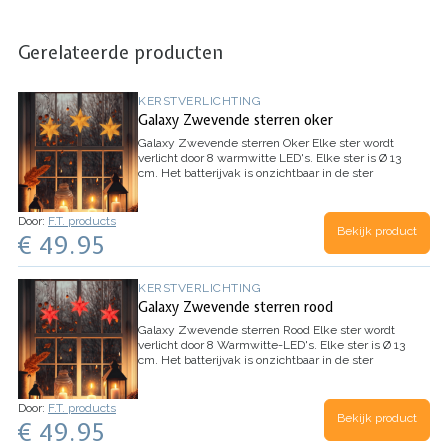
Gerelateerde producten
KERSTVERLICHTING
Galaxy Zwevende sterren oker
Galaxy Zwevende sterren Oker
Elke ster wordt
verlicht door 8 warmwitte LED's. Elke ster is Ø 13
cm.
Het batterijvak is onzichtbaar in de ster
geïntegreerd. Dankzij het aangebrachte oogje en
het transparante, vrijwel onzichtbare koord
kunnen ze gemakkelijk aan bijvoorbeeld een
Door:
F.T. products
Bekijk product
boom worden gehangen of eenvoudig naar wens
€ 49.95
worden versierd.
Dankzij de werking op batterij
zijn de sterren overal te gebruiken. Batterijen
zijn inbegrepen.
De sterren zijn dimbaar met de
KERSTVERLICHTING
afstandsbediening.
Bij de set wordt een
Galaxy Zwevende sterren rood
hoogwaardige afstandsbediening geleverd.
Inhoud: 1 doos met 3 sterren, 1
Galaxy Zwevende sterren Rood
Elke ster wordt
afstandsbediening, batterijen en
verlicht door 8 Warmwitte-LED's. Elke ster is Ø 13
ophangtouwtjes.
cm.
Het batterijvak is onzichtbaar in de ster
geïntegreerd. Dankzij het aangebrachte oogje en
het transparante, vrijwel onzichtbare koord
kunnen ze gemakkelijk aan bijvoorbeeld een
Door:
F.T. products
Bekijk product
boom worden gehangen of eenvoudig naar wens
€ 49.95
worden versierd.
Dankzij de werking op batterij