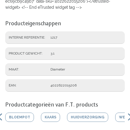
ec69cb9c49b7" data-sku="4022622015206"></etrusted-
widget> <!-- End eTrusted widget tag -->
Producteigenschappen
INTERNE REFERENTIE
1217
PRODUCT GEWICHT
3.1
MAAT
Diameter
EAN
4022622015206
Productcategorieën van F.T. products
BLOEMPOT
KAARS
HUIDVERZORGING
WERK