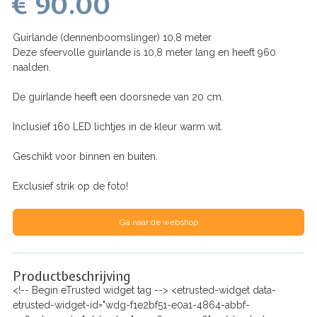
€ 90.00
Guirlande (dennenboomslinger) 10,8 meter
Deze sfeervolle guirlande is 10,8 meter lang en heeft 960
naalden.
De guirlande heeft een doorsnede van 20 cm.
Inclusief 160 LED lichtjes in de kleur warm wit.
Geschikt voor binnen en buiten.
Exclusief strik op de foto!
Ga naar de webshop
Productbeschrijving
<!-- Begin eTrusted widget tag --> <etrusted-widget data-
etrusted-widget-id="wdg-f1e2bf51-e0a1-4864-abbf-