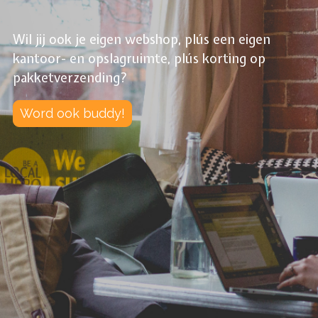
Wil jij ook je eigen webshop, plús een eigen
kantoor- en opslagruimte, plús korting op
pakketverzending?
Word ook buddy!