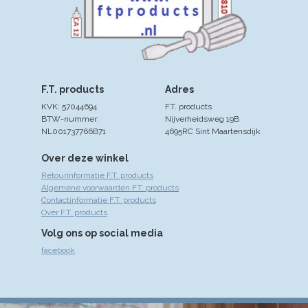
F.T. products
Adres
KVK: 57044694
F.T. products
BTW-nummer:
Nijverheidsweg 19B
NL001737766B71
4695RC Sint Maartensdijk
Over deze winkel
Retourinformatie F.T. products
Algemene voorwaarden F.T. products
Contactinformatie F.T. products
Over F.T. products
Volg ons op social media
facebook