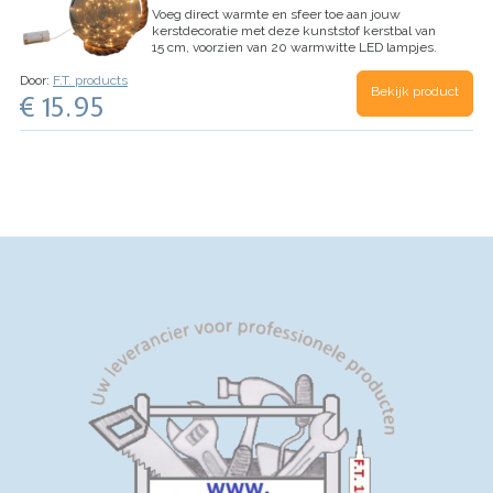
Voeg direct warmte en sfeer toe aan jouw
kerstdecoratie met deze kunststof kerstbal van
15 cm, voorzien van 20 warmwitte LED lampjes.
Dankzij het stevige touw hang je hem eenvoudig
Door:
F.T. products
op, zowel binnen als buiten. De duurzame
Bekijk product
€ 15.95
kunststof behuizing maakt de bal veilig, licht in
gewicht en ideaal voor hergebruik. Een stijlvolle
én praktische sfeermaker voor elke feestelijke
setting.
Productspecificaties
Diameter kerstbal:
15 cm
Voorzien van
20 warmwitte LED lampjes
Inclusief stevig ophangkoord van
80 cm
Energiezuinige LED-technologie werkt op 3 x AA
- batterijen (niet inbegrepen)
Creëert een warm
en sfeervol lichteffect
Veilig in gebruik (wordt
niet warm)