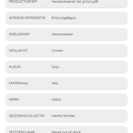
PRODUCTGROEP
Handschoenen [id:30010318]
INTERNE REFERENTIE
8720174589522
DOELGROEP
Volwassenen
GESLACHT
Unisex
KLEUR
Grijs
MATERIAAL
Wol
MERK
Hidzo
SEIZOENSCOLLECTIE
Herfst/Winter
SEIZOENSJAAR
Never out of stock