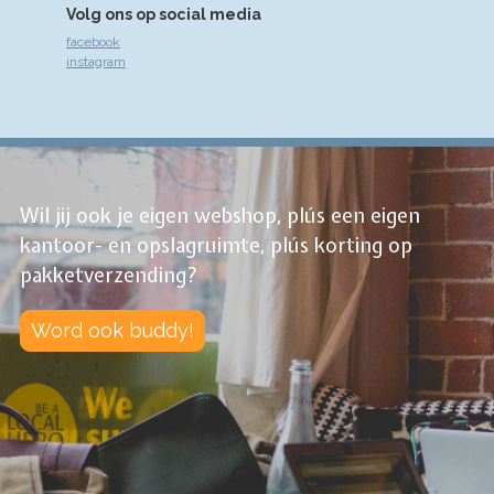
Volg ons op social media
facebook
instagram
Wil jij ook je eigen webshop, plús een eigen
kantoor- en opslagruimte, plús korting op
pakketverzending?
Word ook buddy!