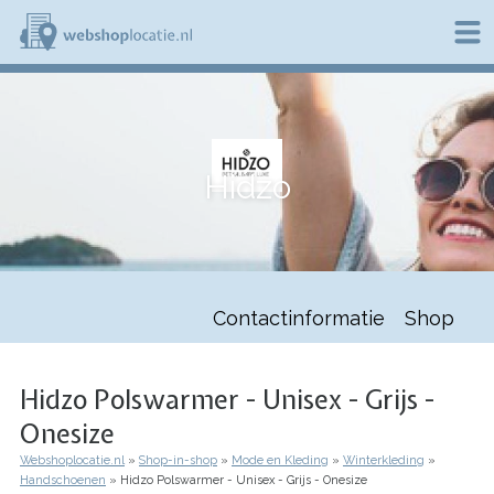
Overslaan
en
naar
de
W
inhoud
e
gaan
b
s
h
Hidzo
o
p
l
o
c
a
t
Contactinformatie
Shop
i
e
.
n
Hidzo Polswarmer - Unisex - Grijs -
l
Onesize
Webshoplocatie.nl
Shop-in-shop
Mode en Kleding
Winterkleding
Kruimelpad
Handschoenen
Hidzo Polswarmer - Unisex - Grijs - Onesize