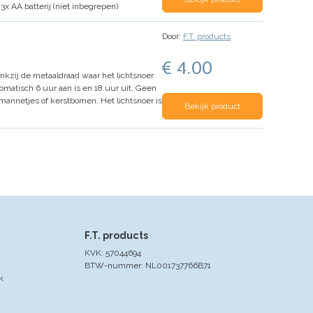
 3x AA batterij (niet inbegrepen)
Door:
F.T. products
€ 4.00
nkzij de metaaldraad waar het lichtsnoer
omatisch 6 uur aan is en 18 uur uit. Geen
tmannetjes of kerstbomen.
Het lichtsnoer is
Bekijk product
F.T. products
KVK: 57044694
BTW-nummer: NL001737766B71
k