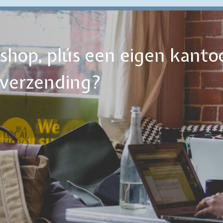
ebshop, plús een eigen kanto
tverzending?