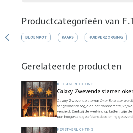
Productcategorieën van F.
BLOEMPOT
KAARS
HUIDVERZORGING
Gerelateerde producten
KERSTVERLICHTING
Galaxy Zwevende sterren oke
Galaxy Zwevende sterren Oker
Elke ster wordt
aangebrachte oogje en het transparante, vrij
versierd.
Dankzij de werking op batterij zijn de
een hoogwaardige afstandsbediening geleverd
KERSTVERLICHTING