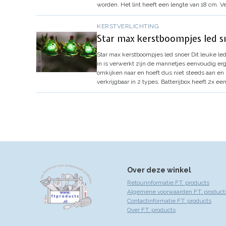
worden. Het lint heeft een lengte van 18 cm.
Ve
KERSTVERLICHTING
Star max kerstboompjes led s
Star max kerstboompjes led snoer
Dit leuke le
in is verwerkt zijn de mannetjes eenvoudig er
omkijken naar en hoeft dus niet steeds aan en
verkrijgbaar in 2 types.
Batterijbox heeft 2x een
Over deze winkel
Retourinformatie F.T. products
Algemene voorwaarden F.T. product
Contactinformatie F.T. products
Over F.T. products