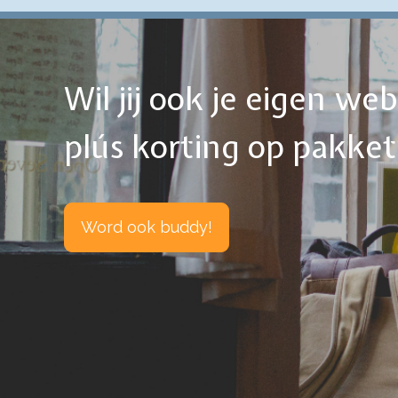
Wil jij ook je eigen w
plús korting op pakke
Word ook buddy!