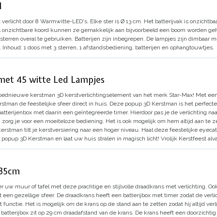
d
 verlicht door 8 Warmwitte-LED's. Elke ster is Ø 13 cm.
Het batterijvak is onzichtba
wel onzichtbare koord kunnen ze gemakkelijk aan bijvoorbeeld een boom worden 
 sterren overal te gebruiken. Batterijen zijn inbegrepen.
De lampjes zijn dimbaar m
.
Inhoud: 1 doos met 3 sterren, 1 afstandsbediening, batterijen en ophangtouwtjes.
met 45 witte Led Lampjes
oednieuwe kerstman 3D kerstverlichtingselement van het merk Star-Max!
Met een
tman de feestelijke sfeer direct in huis.
Deze popup 3D Kerstman is het perfecte
atterijenbox met daarin een geïntegreerde timer.
Hierdoor pas je de verlichting n
n zorg je voor een moeiteloze bediening.
Het is ook mogelijk om hem altijd aan te z
 kerstman tilt je kerstversiering naar een hoger niveau.
Haal deze feestelijke eyecat
popup 3D Kerstman en laat uw huis stralen in magisch licht!
Vrolijk Kerstfeest alva
 35cm
er uw muur of tafel met deze prachtige en stijlvolle draadkrans met verlichting. O
t een gezellige sfeer.
De draadkrans heeft een batterijbox met timer zodat de verli
 functie. Het is mogelijk om de krans op de stand aan te zetten zodat hij altijd verli
 batterijbox zit op 29 cm draadafstand van de krans.
De krans heeft een doorzichtig