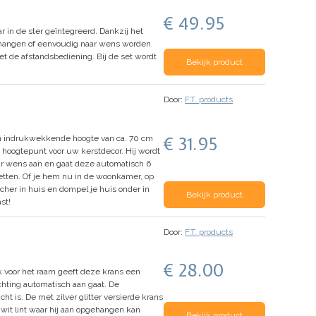
€ 49.95
ar in de ster geïntegreerd. Dankzij het
gehangen of eenvoudig naar wens worden
et de afstandsbediening.
Bij de set wordt
Bekijk product
Door:
F.T. products
€ 31.95
 indrukwekkende hoogte van ca. 70 cm
 hoogtepunt voor uw kerstdecor.
Hij wordt
aar wens aan en gaat deze automatisch 6
etten.
Of je hem nu in de woonkamer, op
cher in huis en dompel je huis onder in
Bekijk product
st!
Door:
F.T. products
€ 28.00
ok voor het raam geeft deze krans een
chting automatisch aan gaat. De
cht is.
De met zilver glitter versierde krans
 wit lint waar hij aan opgehangen kan
Bekijk product