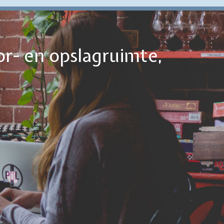
or- en opslagruimte,