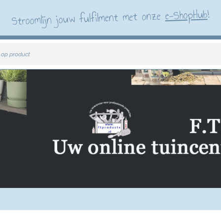
!
e-ShopHub
Stroomlijn jouw fulfilment met onze
 op product