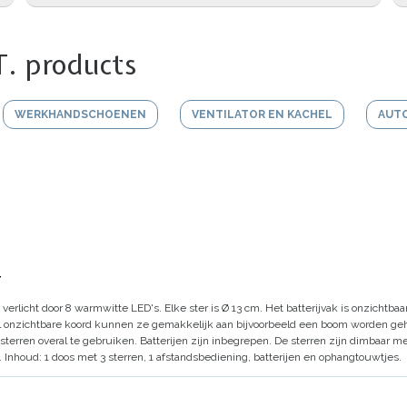
T. products
WERKHANDSCHOENEN
VENTILATOR EN KACHEL
AUT
r
 verlicht door 8 warmwitte LED's. Elke ster is Ø 13 cm.
Het batterijvak is onzichtbaa
wel onzichtbare koord kunnen ze gemakkelijk aan bijvoorbeeld een boom worden 
 sterren overal te gebruiken. Batterijen zijn inbegrepen.
De sterren zijn dimbaar m
.
Inhoud: 1 doos met 3 sterren, 1 afstandsbediening, batterijen en ophangtouwtjes.