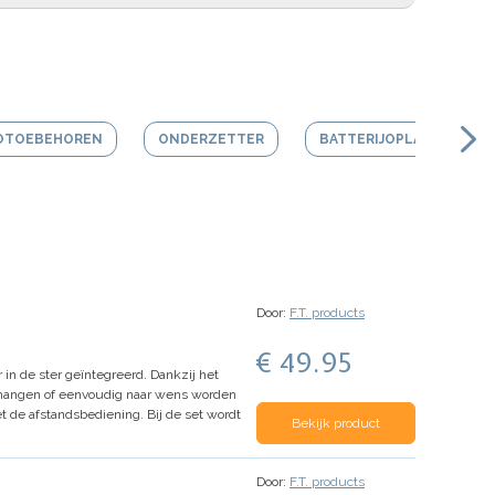
OTOEBEHOREN
ONDERZETTER
BATTERIJOPLADER
Door:
F.T. products
€ 49.95
r in de ster geïntegreerd. Dankzij het
gehangen of eenvoudig naar wens worden
et de afstandsbediening.
Bij de set wordt
Bekijk product
Door:
F.T. products