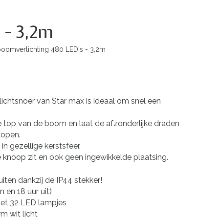
 - 3,2m
boomverlichting 480 LED's - 3,2m
lichtsnoer van Star max is ideaal om snel een
de top van de boom en laat de afzonderlijke draden
lopen.
in gezellige kerstsfeer.
e knoop zit en ook geen ingewikkelde plaatsing.
iten dankzij de IP44 stekker!
n en 18 uur uit)
 met 32 LED lampjes
 wit licht