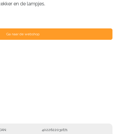
tekker en de lampjes.
Ga naar de webshop
EAN
4022622031671