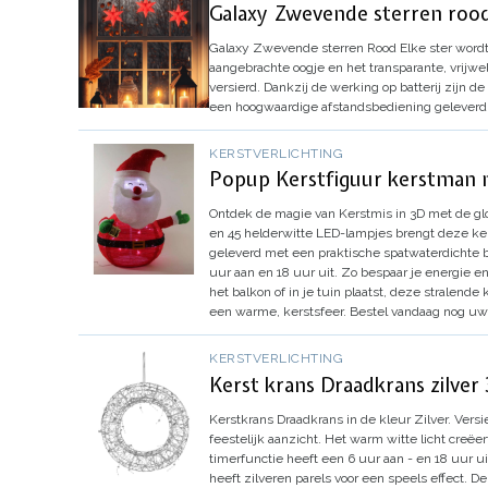
Galaxy Zwevende sterren roo
Galaxy Zwevende sterren Rood
Elke ster wordt
aangebrachte oogje en het transparante, vrij
versierd.
Dankzij de werking op batterij zijn de
een hoogwaardige afstandsbediening geleverd
KERSTVERLICHTING
Popup Kerstfiguur kerstman 
Ontdek de magie van Kerstmis in 3D met de gl
en 45 helderwitte LED-lampjes brengt deze kers
geleverd met een praktische spatwaterdichte b
uur aan en 18 uur uit. Zo bespaar je energie e
het balkon of in je tuin plaatst, deze stralende
een warme, kerstsfeer. Bestel vandaag nog uw 
KERSTVERLICHTING
Kerst krans Draadkrans zilver
Kerstkrans Draadkrans in de kleur Zilver.
Versi
feestelijk aanzicht. Het warm witte licht creëer
timerfunctie heeft een 6 uur aan - en 18 uur uit
heeft zilveren parels voor een speels effect.
De