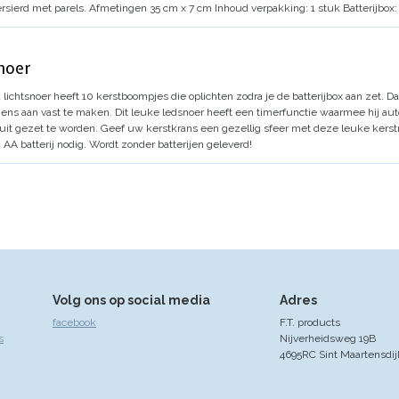
rsierd met parels.
Afmetingen 35 cm x 7 cm
Inhoud verpakking: 1 stuk
Batterijbox:
noer
d lichtsnoer heeft 10 kerstboompjes die oplichten zodra je de batterijbox aan zet.
Da
gens aan vast te maken.
Dit leuke ledsnoer heeft een timerfunctie waarmee hij aut
 uit gezet te worden. Geef uw kerstkrans een gezellig sfeer met deze leuke kers
 AA batterij nodig.
Wordt zonder batterijen geleverd!
Volg ons op social media
Adres
facebook
F.T. products
s
Nijverheidsweg 19B
4695RC Sint Maartensdij