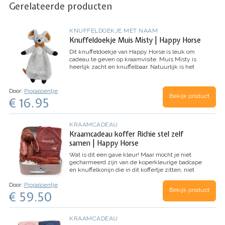
Gerelateerde producten
KNUFFELDOEKJE MET NAAM
Knuffeldoekje Muis Misty | Happy Horse
Dit knuffeldoekje van Happy Horse is leuk om
cadeau te geven op kraamvisite. Muis Misty is
heerlijk zacht en knuffelbaar. Natuurlijk is het
helemaal leuk dat de naam van het kindje op dit
kraamcadeau geborduurd wordt, dat maakt je
cadeau persoonlijk en uniek.
Let op:
Door:
Pippaloentje
Bekijk product
brievenbuspakketjes versturen we met GLS en
€ 16.95
kunnen niet naar een afhaalpunt worden
verstuurd.
Dit knuffeldoekje is helaas
uitverkocht. Bekijk
hier
onze muis Mindy
KRAAMCADEAU
knuffeldoek met naam.
Kraamcadeau koffer Richie stel zelf
samen | Happy Horse
Wat is dit een gave kleur!
Maar mocht je niet
gecharmeerd zijn van de koperkleurige badcape
en knuffelkonijn die in dit koffertje zitten; niet
getreurd. Dit koffertje kun je namelijk helemaal
Door:
Pippaloentje
naar eigen wens samenstellen.
Kies zelf de
Bekijk product
€ 59.50
kleur van de badcape, het Happy Horse
knuffelkonijn en van het koffertje. De naam van
het kindje borduren we op de badcape en op het
oor van het konijn. Ga je voor het stoere, sierlijke
KRAAMCADEAU
of eigenwijze lettertype? Optioneel kunnen we