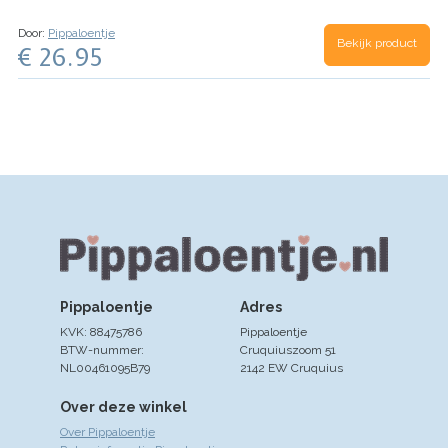
met de tekst ‘Jullie worden opa en oma’ en een
mee af te drogen en blijven lang bruikbaar. De
super zacht ooievaar knuffeltje (34 cm) van
slabbetjes helpen om het knoeifestijn aan tafel
Happy Horse.
We pakken het cadeaumandje
Door:
Pippaloentje
wat in te dimmen. En de knuffel konijntjes zijn
Bekijk product
alvast mooi voor je in zodat je deze direct cadeau
€ 26.95
natuurlijk super fijn om mee te geven in bed, of
kunt geven of op kunt sturen naar de opa en oma
om lekker mee te spelen in de box.
Let op:
in spé. Indien gewenst schrijven we er een
Omdat de oortjes van het Richie konijntje niet
felicitatiekaartje met een persoonlijke boodschap
super groot zijn, adviseren we maximaal 7 letters
bij. Ideaal wanneer je niet zelf in de gelegenheid
om te borduren.
Deze mand liever bestellen voor
bent om het blije nieuws zelf te vertellen.
twee meisjes of voor twee jongens? Of wil je
andere kleuren badcapes/slabbetjes of
knuffelkonijntjes? Stuur gerust even een
berichtje, dan kijken wat we voor je kunnen
betekenen!
Pippaloentje
Adres
KVK: 88475786
Pippaloentje
BTW-nummer:
Cruquiuszoom 51
NL00461095B79
2142 EW Cruquius
Over deze winkel
Over Pippaloentje