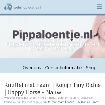
Overslaan
en
naar
de
W
inhoud
e
gaan
b
s
h
Dé webshop voor
o
gepersonaliseerde naam- en
p
kraamcadeaus
l
o
c
a
t
Over ons
Contactinformatie
Shop
i
e
.
n
Knuffel met naam | Konijn Tiny Richie
l
| Happy Horse - Blauw
Webshoplocatie.nl
Shop-in-shop
Baby, Peuter en kleuter
Doekjes en
Kruimelpad
knuffels
Knuffels met naam
Knuffel met naam | Konijn Tiny Richie | Happy