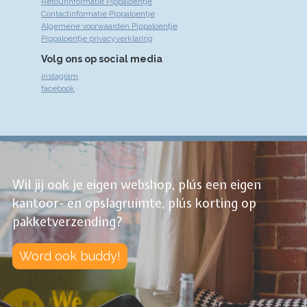
Retourinformatie Pippaloentje
Contactinformatie Pippaloentje
Algemene voorwaarden Pippaloentje
Pippaloentje privacyverklaring
Volg ons op social media
instagram
facebook
Wil jij ook je eigen webshop, plús een eigen
kantoor- en opslagruimte, plús korting op
pakketverzending?
Word ook buddy!