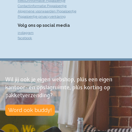
Retourinformatie Pippaloentje
Contactinformatie Pippaloentje
Algemene voorwaarden Pippaloentje
Pippaloentje privacyverklaring
Volg ons op social media
instagram
facebook
Wil jij ook je eigen webshop, plús een eigen
kantoor- en opslagruimte, plús korting op
pakketverzending?
Word ook buddy!