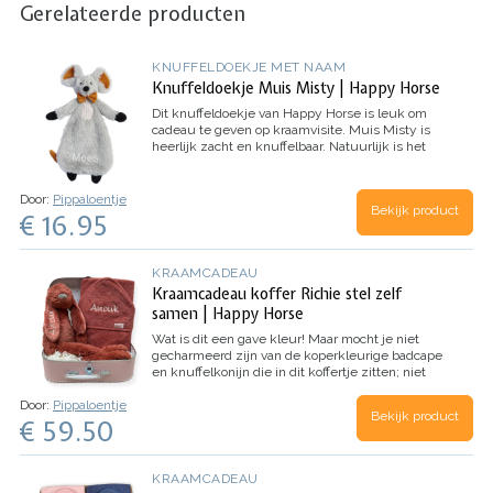
Gerelateerde producten
KNUFFELDOEKJE MET NAAM
Knuffeldoekje Muis Misty | Happy Horse
Dit knuffeldoekje van Happy Horse is leuk om
cadeau te geven op kraamvisite. Muis Misty is
heerlijk zacht en knuffelbaar. Natuurlijk is het
helemaal leuk dat de naam van het kindje op dit
kraamcadeau geborduurd wordt, dat maakt je
cadeau persoonlijk en uniek.
Let op:
Door:
Pippaloentje
Bekijk product
brievenbuspakketjes versturen we met GLS en
€ 16.95
kunnen niet naar een afhaalpunt worden
verstuurd.
Dit knuffeldoekje is helaas
uitverkocht. Bekijk
hier
onze muis Mindy
KRAAMCADEAU
knuffeldoek met naam.
Kraamcadeau koffer Richie stel zelf
samen | Happy Horse
Wat is dit een gave kleur!
Maar mocht je niet
gecharmeerd zijn van de koperkleurige badcape
en knuffelkonijn die in dit koffertje zitten; niet
getreurd. Dit koffertje kun je namelijk helemaal
Door:
Pippaloentje
naar eigen wens samenstellen.
Kies zelf de
Bekijk product
€ 59.50
kleur van de badcape, het Happy Horse
knuffelkonijn en van het koffertje. De naam van
het kindje borduren we op de badcape en op het
oor van het konijn. Ga je voor het stoere, sierlijke
KRAAMCADEAU
of eigenwijze lettertype? Optioneel kunnen we