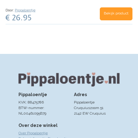
met de tekst ‘Jullie worden opa en oma’ en een
mee af te drogen en blijven lang bruikbaar. De
super zacht ooievaar knuffeltje (34 cm) van
slabbetjes helpen om het knoeifestijn aan tafel
Happy Horse.
We pakken het cadeaumandje
Door:
Pippaloentje
wat in te dimmen. En de knuffel konijntjes zijn
Bekijk product
alvast mooi voor je in zodat je deze direct cadeau
€ 26.95
natuurlijk super fijn om mee te geven in bed, of
kunt geven of op kunt sturen naar de opa en oma
om lekker mee te spelen in de box.
Let op:
in spé. Indien gewenst schrijven we er een
Omdat de oortjes van het Richie konijntje niet
felicitatiekaartje met een persoonlijke boodschap
super groot zijn, adviseren we maximaal 7 letters
bij. Ideaal wanneer je niet zelf in de gelegenheid
om te borduren.
Deze mand liever bestellen voor
bent om het blije nieuws zelf te vertellen.
twee meisjes of voor twee jongens? Of wil je
andere kleuren badcapes/slabbetjes of
knuffelkonijntjes? Stuur gerust even een
berichtje, dan kijken wat we voor je kunnen
betekenen!
Pippaloentje
Adres
KVK: 88475786
Pippaloentje
BTW-nummer:
Cruquiuszoom 51
NL00461095B79
2142 EW Cruquius
Over deze winkel
Over Pippaloentje