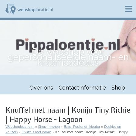
Overslaan
en
naar
de
W
inhoud
e
gaan
b
s
h
Dé webshop voor
o
gepersonaliseerde naam- en
p
kraamcadeaus
l
o
c
a
t
Over ons
Contactinformatie
Shop
i
e
.
n
Knuffel met naam | Konijn Tiny Richie
l
| Happy Horse - Lagoon
Webshoplocatie.nl
Shop-in-shop
Baby, Peuter en kleuter
Doekjes en
Kruimelpad
knuffels
Knuffels met naam
Knuffel met naam | Konijn Tiny Richie | Happy