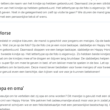
 letters de naam van het kindje op hebben geborduurd. Daarnaast zie je een silk
m van het kindje op hebben geborduurd. Het lettertype op de foto is eigenwijs.
We
nt geven. Niet in de gelegenheid om zelf op visite te gaan? We sturen de mand graa
 met een persoonlijke tekst of wens.
Horse
d in vrolijke kleuren, de mand is geschikt voor jongens en meisjes. Op de badc
s.
Wat zie je op de foto?
Op de foto zie je een roze badcape, slabbetje en Happy Ho
en geborduurd. Daarnaast stoppen we een beige badcape, slabbetje en Happy Horse
tweede kindje op. Het lettertype op de foto is eigenwijs.
Zo hebben beide kindjes
at om de kindjes mee af te drogen en blijven lang bruikbaar. De slabbetjes helpen o
jk super fijn om mee te geven in bed, of om lekker mee te spelen in de box.
Let op:
letters om te borduren.
Deze mand liever bestellen voor twee meisjes of voor twee
ur gerust even een berichtje, dan kijken wat we voor je kunnen betekenen!
opa en oma'
eautje om te vertellen dat zij opa en oma worden?
Dit mandje is gevuld met een sl
4 cm) van Happy Horse.
We pakken het cadeaumandje alvast mooi voor je in zodat j
ewenst schrijven we er een felicitatiekaartje met een persoonlijke boodschap bij. I
ertellen.