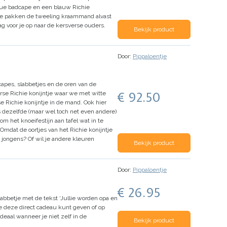
blue badcape en een blauw Richie
 pakken de tweeling kraammand alvast
g voor je op naar de kersverse ouders.
Bekijk product
Door:
Pippaloentje
apes, slabbetjes en de oren van de
€ 92.50
rse Richie konijntje waar we met witte
 Richie konijntje in de mand. Ook hier
 dezelfde (maar wel toch net even andere)
m het knoeifestijn aan tafel wat in te
Omdat de oortjes van het Richie konijntje
 jongens? Of wil je andere kleuren
Bekijk product
Door:
Pippaloentje
€ 26.95
abbetje met de tekst ‘Jullie worden opa en
e deze direct cadeau kunt geven of op
deaal wanneer je niet zelf in de
Bekijk product