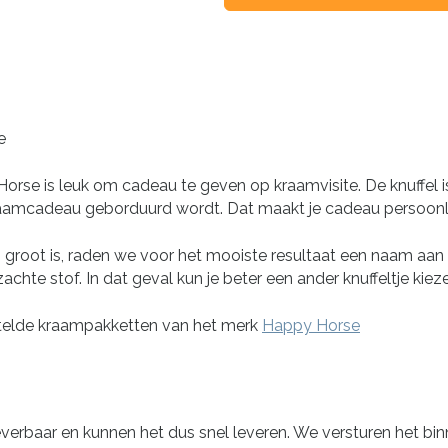
e
rse is leuk om cadeau te geven op kraamvisite. De knuffel is he
raamcadeau geborduurd wordt. Dat maakt je cadeau persoonlij
 groot is, raden we voor het mooiste resultaat een naam aan 
zachte stof. In dat geval kun je beter een ander knuffeltje ki
telde kraampakketten van het merk
Happy Horse
leverbaar en kunnen het dus snel leveren. We versturen het bi