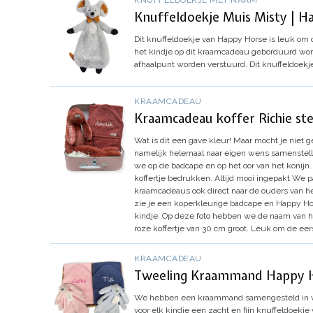
KNUFFELDOEKJE MET NAAM
Knuffeldoekje Muis Misty | H
Dit knuffeldoekje van Happy Horse is leuk om c
het kindje op dit kraamcadeau geborduurd word
afhaalpunt worden verstuurd.
Dit knuffeldoekj
KRAAMCADEAU
Kraamcadeau koffer Richie st
Wat is dit een gave kleur!
Maar mocht je niet ge
namelijk helemaal naar eigen wens samenstell
we op de badcape en op het oor van het konijn.
koffertje bedrukken.
Altijd mooi ingepakt
We pa
kraamcadeaus ook direct naar de ouders van he
zie je een koperkleurige badcape en Happy Hors
kindje. Op deze foto hebben we de naam van het 
roze koffertje van 30 cm groot. Leuk om de eers
KRAAMCADEAU
Tweeling Kraammand Happy 
We hebben een kraammand samengesteld in vrol
voor elk kindje een zacht en fijn knuffeldoekje