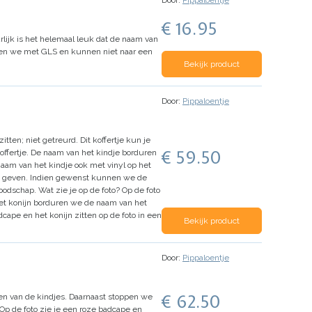
Door:
Pippaloentje
€ 16.95
rlijk is het helemaal leuk dat de naam van
ren we met GLS en kunnen niet naar een
Bekijk product
Door:
Pippaloentje
tten; niet getreurd. Dit koffertje kun je
€ 59.50
offertje. De naam van het kindje borduren
naam van het kindje ook met vinyl op het
u geven. Indien gewenst kunnen we de
boodschap.
Wat zie je op de foto?
Op de foto
 het konijn borduren we de naam van het
cape en het konijn zitten op de foto in een
Bekijk product
Door:
Pippaloentje
€ 62.50
n van de kindjes. Daarnaast stoppen we
Op de foto zie je een roze badcape en