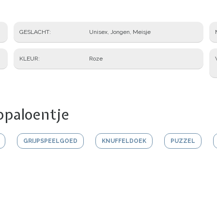
GESLACHT
Unisex, Jongen, Meisje
KLEUR
Roze
ppaloentje
GRIJPSPEELGOED
KNUFFELDOEK
PUZZEL