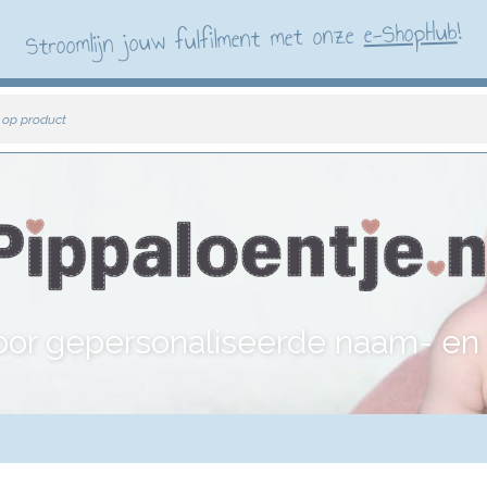
!
e-ShopHub
Stroomlijn jouw fulfilment met onze
 op product
or gepersonaliseerde naam- e