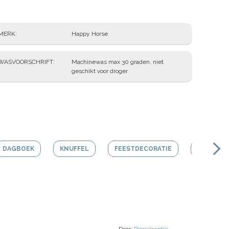
MERK
Happy Horse
WASVOORSCHRIFT
Machinewas max 30 graden, niet
geschikt voor droger
DAGBOEK
KNUFFEL
FEESTDECORATIE
ACTIVITY