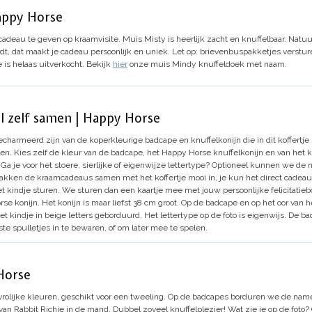
appy Horse
adeau te geven op kraamvisite. Muis Misty is heerlijk zacht en knuffelbaar. Natuu
t, dat maakt je cadeau persoonlijk en uniek.
Let op: brievenbuspakketjes verstu
e is helaas uitverkocht. Bekijk
hier
onze muis Mindy knuffeldoek met naam.
el zelf samen | Happy Horse
charmeerd zijn van de koperkleurige badcape en knuffelkonijn die in dit koffertje zi
en.
Kies zelf de kleur van de badcape, het Happy Horse knuffelkonijn en van het k
 Ga je voor het stoere, sierlijke of eigenwijze lettertype? Optioneel kunnen we de 
kken de kraamcadeaus samen met het koffertje mooi in, je kun het direct cadea
t kindje sturen. We sturen dan een kaartje mee met jouw persoonlijke felicitatie
e konijn. Het konijn is maar liefst 38 cm groot. Op de badcape en op het oor van
kindje in beige letters geborduurd. Het lettertype op de foto is eigenwijs. De bad
te spulletjes in te bewaren, of om later mee te spelen.
Horse
ijke kleuren, geschikt voor een tweeling.
Op de badcapes borduren we de name
 van Rabbit Richie in de mand.
Dubbel zoveel knuffelplezier!
Wat zie je op de foto?