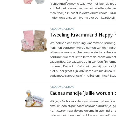
Richie knuffeldoekje waar we met fuchsia roze
knuffeldoekje waar we met witte letters de naa
mooi voor je in zodat je deze direct cadeau ku
Indien gewenst schrijven we er een kaartje bij
KRAAMCADEAU
Tweeling Kraammand Happy 
We hebben een tweeling kraammand samengestel
konijnen borduren we de namen van de kindje
letters de naam van het eerste kindje op hebb
borduren we met witte letters de naam van het 
cadeautjes. De badcapes zijn van een fijn forma
dimmen. En de knuffel konijntjes zijn natuurli
niet super groot zijn, adviseren we maximaal 7 
badcapes/slabbetjes of knuffelkonijntjes? Stu
KRAAMCADEAU
Cadeaumandje 'Jullie worden 
Wil je je (schoon)ouders verrassen met een cad
oma’ en een super zacht ooievaar knuffeltje (3
kunt sturen naar de opa en oma in spé. Indien g
gelegenheid bent om het blije nieuws zelf te v