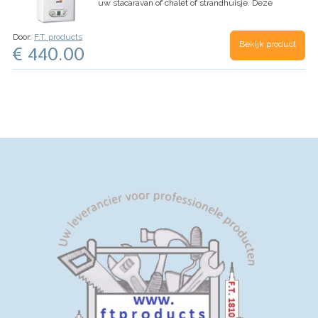
uw stacaravan of chalet of strandhuisje.
Deze
30 x 30 cm
Bovenplaat inwendinge afmeting: 10
geiser geeft 11 liter water per minuut.
Met een
cm x 12,5 cm breed tussen de lippen van 2,5 cm
automatische ontsteking op batterijen. Pas op het
hoog
Inhoud: 1 steunpoot
Let op bij het
moment dat u vraagt om warm water gaat de
Door:
F.T. products
bestellen van een groot aantal steunpoten kan
Bekijk product
geiser vanzelf aan en uit. Er is dus geen
€ 440.00
het zijn dat uw order wordt opgesplitst in
waakvlam bij deze geiser!!
De geiser wordt
meerdere collie's.
geleverd inclusief batterijen en 2 stuks
waterslangen.
Afmetingen: Hoogte: 550mm x
Breedte 330mm x Diepte 185mm
Inhoud: 1
geiser met beschreven toebehoren