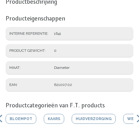
Productbeschrijving
Producteigenschappen
INTERNE REFERENTIE
1641
PRODUCT GEWICHT
0
MAAT
Diameter
EAN
621007.02
Productcategorieën van F.T. products
BLOEMPOT
KAARS
HUIDVERZORGING
WERK