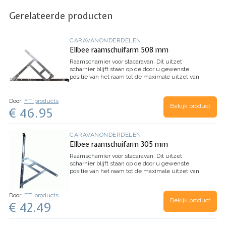
Gerelateerde producten
CARAVANONDERDELEN
Ellbee raamschuifarm 508 mm
Raamscharnier voor stacaravan.
Dit uitzet
scharnier blijft staan op de door u gewenste
positie van het raam tot de maximale uitzet van
het scharnier.
Wordt verkocht per set. De set
bestaat uit een linskhandig- en rechtshandig
scharnier.
Hoe weet u of u het juiste scharnier
Door:
F.T. products
Bekijk product
besteld?
Demonteer het oude scharnier. Leg
€ 46.95
hem plat op tafel en meet het langste gedeelte
op. Is de maat 50,8cm? Dan heeft u nu het juiste
scharnier gekozen!
Inhoud: 1 set
CARAVANONDERDELEN
Ellbee raamschuifarm 305 mm
Raamscharnier voor stacaravan.
Dit uitzet
scharnier blijft staan op de door u gewenste
positie van het raam tot de maximale uitzet van
het scharnier.
De oude scharnieren kantelen
alleen de onderste positie van het raam. Het
nieuwe type scharnieren werken zoals op de
Door:
F.T. products
Bekijk product
foto's te zien is. Het raam zakt hierbij mee naar
€ 42.49
beneden. Deze nieuwe scharnieren zijn sterker
dan de oude scharnieren.
Het oude type is
helaas niet meer bestelbaar!
Wordt verkocht per