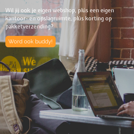
Wil jij ook je eigen webshop, plús een eigen
kantoor- en opslagruimte, plús korting op
pakketverzending?
Word ook buddy!