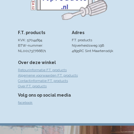
F.T. products
Adres
KVK: 57044694
F.T. products
BTW-nummer:
Nijverheidsweg 19B
NL001737766B71
4695RC Sint Maartensdijk
Over deze winkel
Retourinformatie F.T. products
Algemene voorwaarden F.T. products
Contactinformatie F.T. products
Over F.T. products
Volg ons op social media
facebook