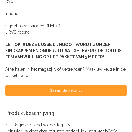
RVS.
Inhoud:
1 goot 9.2x12x100cm (Hxbxl)
1 RVS rooster
LET OP!!!! DEZE LOSSE LIJNGOOT WORDT ZONDER
EINDKAPPEN EN ONDERUITLAAT GELEVERD. DE GOOT IS
EEN AANVULLING OP HET PAKKET VAN 3 METER!
Af te halen in het magazijn, of verzenden? Maak uw keuze in de
winkelmand.
Ga naar de webshop
Productbeschrijving
<!-- Begin eTrusted widget tag -->
<etrusted-widget data-etrusted-widget-id="wdg-4cdb8e6a-