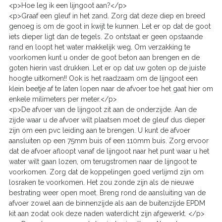
<p>Hoe leg ik een lijngoot aan?</p>
<p>Graaf een gleuf in het zand. Zorg dat deze diep en breed
genoeg is om de goot in kwijt te kunnen. Let er op dat de goot
iets dieper ligt dan de tegels. Zo ontstaat er geen opstaande
rand en loopt het water makkelijk weg. Om verzakking te
voorkomen kunt u onder de goot beton aan brengen en de
goten hierin vast drukken. Let er op dat uw goten op de juiste
hoogte uitkomen!! Ook is het raadzaam om de lijngoot een
klein beetje af te laten lopen naar de afvoer toe het gaat hier om
enkele milimeters per meter.</p>
<p>De afvoer van de lijngoot zit aan de onderzijde. Aan de
zijde waar u de afvoer wilt plaatsen moet de gleuf dus dieper
zijn om een pvc leiding aan te brengen. U kunt de afvoer
aansluiten op een 75mm buis of een 110mm buis. Zorg ervoor
dat de afvoer afloopt vanaf de lijngoot naar het punt waar u het
water wilt gaan lozen, om terugstromen naar de lijngoot te
voorkomen. Zorg dat de koppelingen goed verlijmd zijn om
losraken te voorkomen. Het zou zonde zijn als de nieuwe
bestrating weer open moet. Breng rond de aansluiting van de
afvoer zowel aan de binnenzijde als aan de buitenzijde EPDM
kit aan zodat ook deze naden waterdicht zijn afgewerkt. </p>