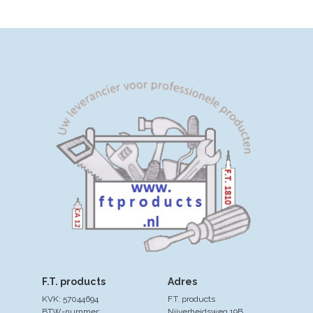
soorten deksels: zwart kunststof, gegalvaniseerd
of RVS.
Een pakket bestaat uit:
3 goten
9.2x12x100cm (Hxbxl)
3 gegalvaniseerde roosters
1 onderuitlaat (met de diameter 75 of 110mm)
2
eindkappen
Af te halen in het magazijn, of
verzenden? Maak uw keuze in de winkelmand.
F.T. products
Adres
KVK: 57044694
F.T. products
BTW-nummer:
Nijverheidsweg 19B