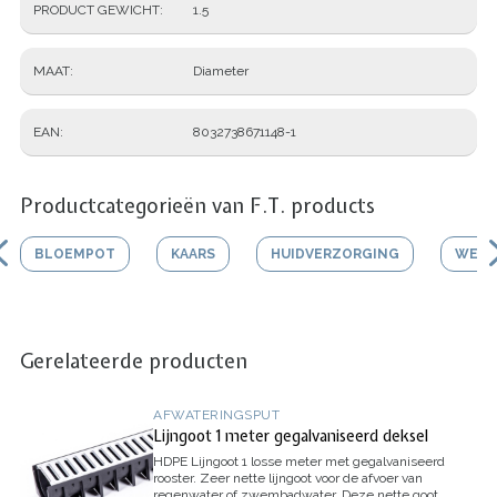
PRODUCT GEWICHT
1.5
MAAT
Diameter
EAN
8032738671148-1
Productcategorieën van F.T. products
BLOEMPOT
KAARS
HUIDVERZORGING
WERK
Gerelateerde producten
AFWATERINGSPUT
Lijngoot 1 meter gegalvaniseerd deksel
HDPE Lijngoot 1 losse meter met gegalvaniseerd
rooster.
Zeer nette lijngoot voor de afvoer van
regenwater of zwembadwater. Deze nette goot