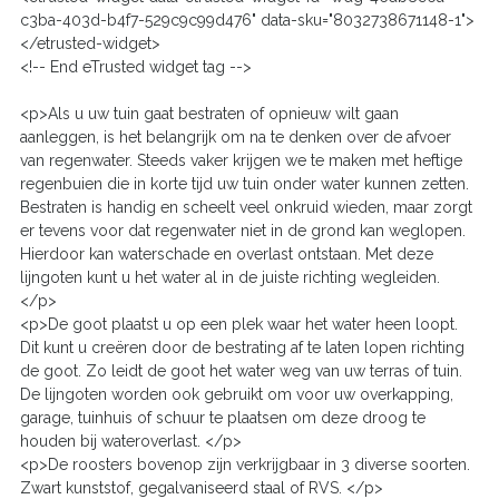
c3ba-403d-b4f7-529c9c99d476" data-sku="8032738671148-1">
</etrusted-widget>
<!-- End eTrusted widget tag -->
<p>Als u uw tuin gaat bestraten of opnieuw wilt gaan
aanleggen, is het belangrijk om na te denken over de afvoer
van regenwater. Steeds vaker krijgen we te maken met heftige
regenbuien die in korte tijd uw tuin onder water kunnen zetten.
Bestraten is handig en scheelt veel onkruid wieden, maar zorgt
er tevens voor dat regenwater niet in de grond kan weglopen.
Hierdoor kan waterschade en overlast ontstaan. Met deze
lijngoten kunt u het water al in de juiste richting wegleiden.
</p>
<p>De goot plaatst u op een plek waar het water heen loopt.
Dit kunt u creëren door de bestrating af te laten lopen richting
de goot. Zo leidt de goot het water weg van uw terras of tuin.
De lijngoten worden ook gebruikt om voor uw overkapping,
garage, tuinhuis of schuur te plaatsen om deze droog te
houden bij wateroverlast. </p>
<p>De roosters bovenop zijn verkrijgbaar in 3 diverse soorten.
Zwart kunststof, gegalvaniseerd staal of RVS. </p>