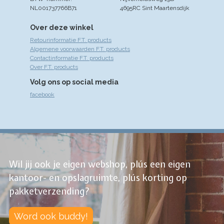
NL001737766B71
4695RC Sint Maartensdijk
Over deze winkel
Retourinformatie F.T. products
Algemene voorwaarden F.T. products
Contactinformatie F.T. products
Over F.T. products
Volg ons op social media
facebook
Wil jij ook je eigen webshop, plús een eigen
kantoor- en opslagruimte, plús korting op
pakketverzending?
Word ook buddy!