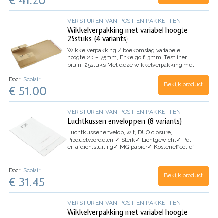
VERSTUREN VAN POST EN PAKKETTEN
Wikkelverpakking met variabel hoogte
25stuks (4 variants)
Wikkelverpakking / boekomslag variabele
hoogte 20 – 75mm, Enkelgolf, 3mm, Testliner,
bruin, 25stuks
Met deze wikkelverpakking met
variabele hoogte kunt u uw producten
Door:
Scolair
gemakkelijk verzenden dankzij de zelfklevende
Bekijk product
€ 51.00
sluiting en scheurstrip. Het is een ideale
oplossing voor een groot aantal formaten.
Productvoordelen:
– Rondom randbescherming
–
100% recycleerbaar
Toepassingen:
Boeken,
VERSTUREN VAN POST EN PAKKETTEN
catalogi, brochures etc.
Luchtkussen enveloppen (8 variants)
Luchtkussenenvelop, wit, DUO closure,
Productvoordelen:
✓
Sterk
✓
Lichtgewicht
✓
Pel-
en afdichtsluiting
✓
MG papier
✓
Kosteneffectief
Toepassingen:
CD’s, dvd’s, producten van laag
gewicht, boeken, rapporten, games en cosmetica
Door:
Scolair
Bekijk product
€ 31.45
VERSTUREN VAN POST EN PAKKETTEN
Wikkelverpakking met variabel hoogte