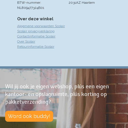
BTW-nummer:
2031AZ Haarlem
NL809477324B01
Over deze winkel
Algemene voorwaarden Scolair
Scolair privacyverklaring
Contactinformatie Scolair
Over Scolair
Retourinformatie Scolair
Wil jij ook je eigen webshop, plús een eigen
kantoor- en opslagruimte, plús korting op
pakketverzending?
Word ook buddy!