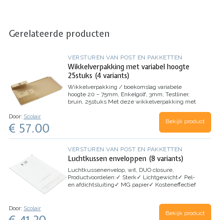
Gerelateerde producten
VERSTUREN VAN POST EN PAKKETTEN
Wikkelverpakking met variabel hoogte
25stuks (4 variants)
Wikkelverpakking / boekomslag variabele
hoogte 20 – 75mm, Enkelgolf, 3mm, Testliner,
bruin, 25stuks
Met deze wikkelverpakking met
variabele hoogte kunt u uw producten
Door:
Scolair
gemakkelijk verzenden dankzij de zelfklevende
Bekijk product
€ 57.00
sluiting en scheurstrip. Het is een ideale
oplossing voor een groot aantal formaten.
Productvoordelen:
– Rondom randbescherming
–
100% recycleerbaar
Toepassingen:
Boeken,
VERSTUREN VAN POST EN PAKKETTEN
catalogi, brochures etc.
Luchtkussen enveloppen (8 variants)
Luchtkussenenvelop, wit, DUO closure,
Productvoordelen:
✓
Sterk
✓
Lichtgewicht
✓
Pel-
en afdichtsluiting
✓
MG papier
✓
Kosteneffectief
Toepassingen:
CD’s, dvd’s, producten van laag
gewicht, boeken, rapporten, games en cosmetica
Door:
Scolair
Bekijk product
€ 41.20