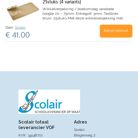
25stuks (4 variants)
Wikkelverpakking / boekomslag variabele
hoogte 20 – 75mm, Enkelgolf, 3mm, Testliner,
bruin, 25stuks
Met deze wikkelverpakking met
variabele hoogte kunt u uw producten
Door:
Scolair
gemakkelijk verzenden dankzij de zelfklevende
Bekijk product
€ 41.00
sluiting en scheurstrip. Het is een ideale
oplossing voor een groot aantal formaten.
Productvoordelen:
– Rondom randbescherming
–
100% recycleerbaar
Toepassingen:
Boeken,
catalogi, brochures etc.
Scolair totaal
Adres
leverancier VOF
Scolair
KVK: 34148701
Bingerweg 2