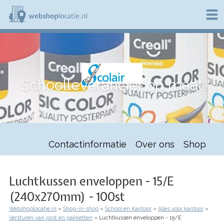
Overslaan
en
naar
de
W
inhoud
e
gaan
b
s
h
Schoolleverancier op maat
o
p
l
o
c
a
t
Contactinformatie
Over ons
Shop
i
e
.
n
Luchtkussen enveloppen - 15/E
l
(240x270mm) - 100st
Webshoplocatie.nl
Shop-in-shop
School en Kantoor
Alles voor kantoor
Kruimelpad
Versturen van post en pakketten
Luchtkussen enveloppen - 15/E