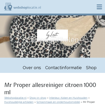
Overslaan
en
naar
de
W
inhoud
e
gaan
b
s
h
Cadeauartikelen
o
p
l
o
c
a
t
Over ons
Contactinformatie
Shop
i
e
.
n
Mr Proper allesreiniger citroen 1000
l
ml
Webshoplocatie.nl
Shop-in-shop
Interieur, Koken en Huishouden
Kruimelpad
Huishoudelijke artikelen
Schoonmaak en onderhoudsmiddel
Mr Proper