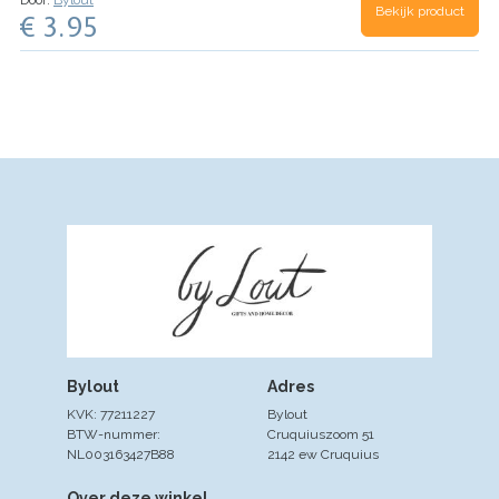
Bekijk product
€ 3.95
Bylout
Adres
KVK: 77211227
Bylout
BTW-nummer:
Cruquiuszoom 51
NL003163427B88
2142 ew Cruquius
Over deze winkel