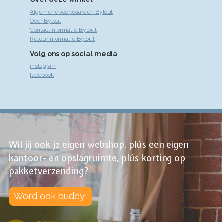
Algemene voorwaarden Bylout
Over Bylout
Contactinformatie Bylout
Retourinformatie Bylout
Volg ons op social media
instagram
facebook
Wil jij ook je eigen webshop, plús een eigen
kantoor- en opslagruimte, plús korting op
pakketverzending?
Word ook buddy!