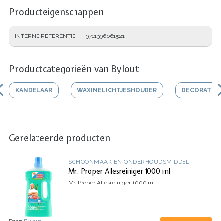
Producteigenschappen
INTERNE REFERENTIE
9711396061521
Productcategorieën van Bylout
KANDELAAR
WAXINELICHTJESHOUDER
DECORATIEF
Gerelateerde producten
SCHOONMAAK EN ONDERHOUDSMIDDEL
Mr. Proper Allesreiniger 1000 ml
Mr. Proper Allesreiniger 1000 ml
…
Door:
Bylout