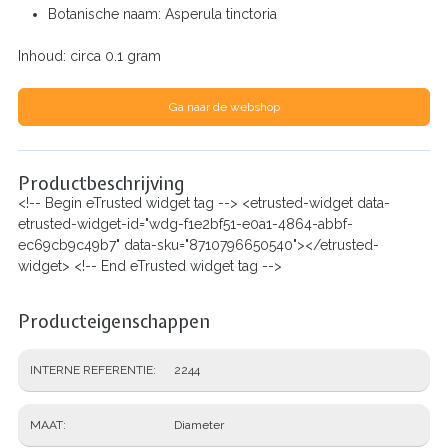
Botanische naam: Asperula tinctoria
Inhoud: circa 0.1 gram
Ga naar de webshop
Productbeschrijving
<!-- Begin eTrusted widget tag --> <etrusted-widget data-
etrusted-widget-id="wdg-f1e2bf51-e0a1-4864-abbf-
ec69cb9c49b7" data-sku="8710796650540"></etrusted-
widget> <!-- End eTrusted widget tag -->
Producteigenschappen
INTERNE REFERENTIE
2244
MAAT
Diameter