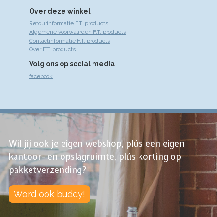
Over deze winkel
Retourinformatie F.T. products
Algemene voorwaarden F.T. products
Contactinformatie F.T. products
Over F.T. products
Volg ons op social media
facebook
Wil jij ook je eigen webshop, plús een eigen
kantoor- en opslagruimte, plús korting op
pakketverzending?
Word ook buddy!