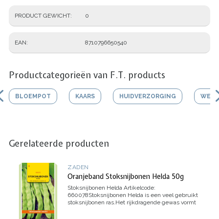
PRODUCT GEWICHT
0
EAN
8710796650540
Productcategorieën van F.T. products
BLOEMPOT
KAARS
HUIDVERZORGING
WERK
Gerelateerde producten
ZADEN
Oranjeband Stoksnijbonen Helda 50g
Stoksnijbonen Helda
Artikelcode:
660078
Stoksnijbonen Helda is een veel gebruikt
stoksnijbonen ras.
Het rijkdragende gewas vormt
lange, platte, brede peulen die draadloos zijn.
Dit
ras wordt door de beroepstuinders zowel voor de