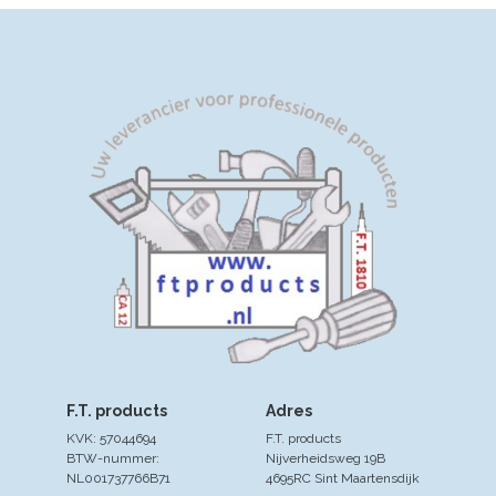
F.T. products
Adres
KVK: 57044694
F.T. products
BTW-nummer:
Nijverheidsweg 19B
NL001737766B71
4695RC Sint Maartensdijk