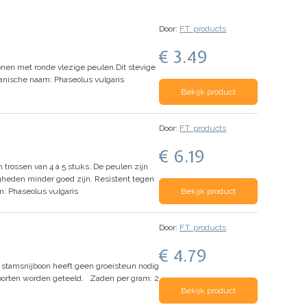
Door:
F.T. products
€ 3.49
onen met ronde vlezige peulen.
Dit stevige
anische naam: Phaseolus vulgaris
Bekijk product
Door:
F.T. products
€ 6.19
trossen van 4 à 5 stuks. De peulen zijn
gheden minder goed zijn. Resistent tegen
m
:
Phaseolus vulgaris
Bekijk product
Door:
F.T. products
€ 4.79
 stamsnijboon heeft geen groeisteun nodig
oorten worden geteeld.
Zaden per gram: 2
Bekijk product