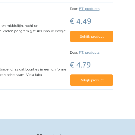
Door:
F.T. products
€ 4.49
 en middelfijn, recht en
n:
Zaden per gram 3 stuks
Inhoud doosje:
Bekijk product
Door:
F.T. products
€ 4.79
jkdragend ras dat boontjes in een uniforme
otanische naam:
Vicia faba
Bekijk product