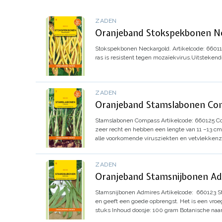
ZADEN
Oranjeband Stokspekbonen N
Stokspekbonen Neckargold.
Artikelcode: 6601
ras is resistent tegen mozaïekvirus.
Uitstekend
ZADEN
Oranjeband Stamslabonen Co
Stamslabonen Compass
Artikelcode
:
660125
Co
zeer recht en hebben een lengte van 11 –13 cm
alle voorkomende virusziekten en vetvlekkenzi
ZADEN
Oranjeband Stamsnijbonen Ad
Stamsnijbonen Admires
Artikelcode
:
660123
S
en geeft een goede opbrengst. Het is een vro
stuks
Inhoud doosje: 100 gram
Botanische naa