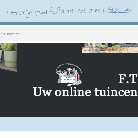
!
e-ShopHub
Stroomlijn jouw fulfilment met onze
 op product