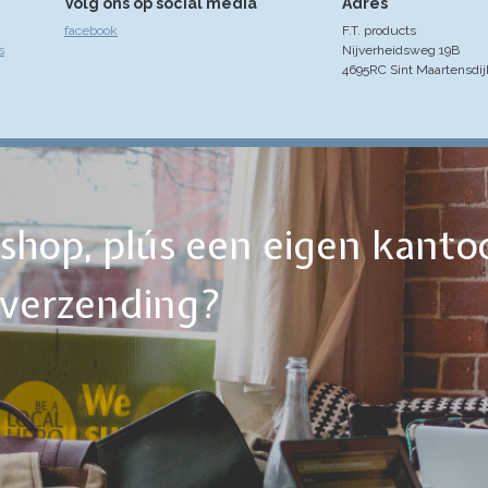
Volg ons op social media
Adres
facebook
F.T. products
s
Nijverheidsweg 19B
4695RC Sint Maartensdij
ebshop, plús een eigen kanto
tverzending?