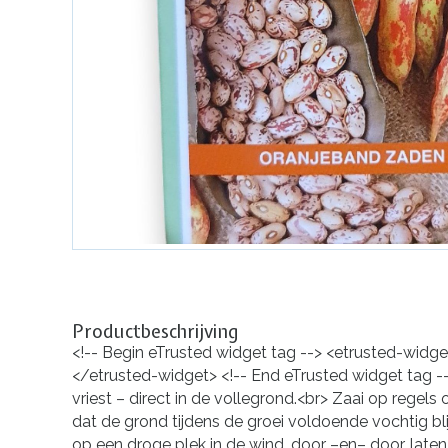
Productbeschrijving
<!-- Begin eTrusted widget tag --> <etrusted-w
</etrusted-widget> <!-- End eTrusted widget tag 
vriest – direct in de vollegrond.<br> Zaai op regels
dat de grond tijdens de groei voldoende vochtig b
op een droge plek in de wind, door –en– door, late