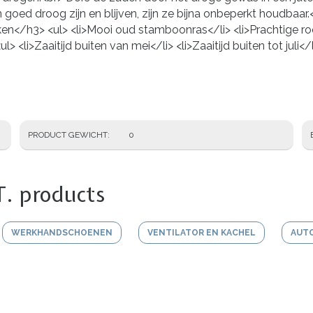
n goed droog zijn en blijven, zijn ze bijna onbeperkt houdb
n</h3> <ul> <li>Mooi oud stamboonras</li> <li>Prachtige r
li>Zaaitijd buiten van mei</li> <li>Zaaitijd buiten tot juli</
PRODUCT GEWICHT
0
T. products
WERKHANDSCHOENEN
VENTILATOR EN KACHEL
AUT