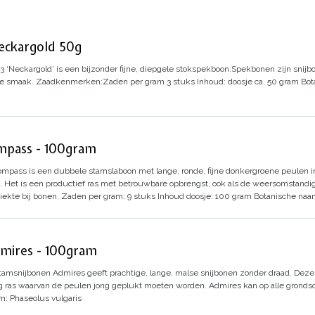
eckargold 50g
13
‘Neckargold’ is een bijzonder fijne, diepgele stokspekboon.
Spekbonen zijn snijb
e smaak.
Zaadkenmerken:
Zaden per gram 3 stuks
Inhoud: doosje ca. 50 gram
Bot
mpass - 100gram
mpass is een dubbele stamslaboon met lange, ronde, fijne donkergroene peulen in 
. Het is een productief ras met betrouwbare opbrengst, ook als de weersomstandi
ekte bij bonen.
Zaden per gram: 9 stuks
Inhoud doosje: 100 gram
Botanische naa
mires - 100gram
tamsnijbonen Admires geeft prachtige, lange, malse snijbonen zonder draad. Deze
eg ras waarvan de peulen jong geplukt moeten worden. Admires kan op alle gronds
m: Phaseolus vulgaris