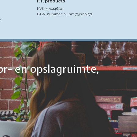
F.T. products
KVK: 57044694
BTW-nummer: NL001737766B71
k
or- en opslagruimte,