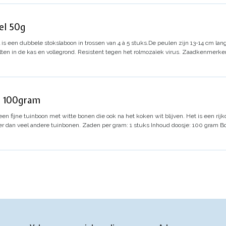
el 50g
l is een dubbele stokslaboon in trossen van 4 à 5 stuks.
De peulen zijn 13-14 cm lang
eelten in de kas en vollegrond. Resistent tegen het rolmozaïek virus.
Zaadkenmerke
- 100gram
s een fijne tuinboon met witte bonen die ook na het koken wit blijven. Het is een ri
er dan veel andere tuinbonen.
Zaden per gram: 1 stuks
Inhoud doosje: 100 gram
B