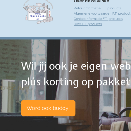
Over deze winkel
Retourinformatie F.T. products
Algemene voorwaarden F.T. product
Contactinformatie F.T. products
Over F.T. products
Wil jij ook je eigen w
plús korting op pakke
Word ook buddy!