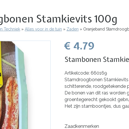
bonen Stamkievits 100g
en Techniek
Alles voor in de tuin
Zaden
Oranjeband Stamdroogbo
€ 4.79
Stambonen Stamkie
Artikelcode: 660169
Stamdroogbonen Stamkievits 
schitterende, roodgetekende 
De bonen van dit ras worden 
groentegerecht gekookt gebrui
Het zijn stamboontjes, dus gaas
Zaadkenmerken