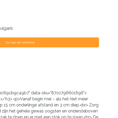
ulgaris
Ga naar de webshop
bf-ec69cb9c49b7" data-sku="8710796601696">
/h3> <p>Vanaf begin mei – als het niet meer
ij op 15 cm onderlinge afstand en 3 cm diep.<br> Zorg
rd zijn het gehele gewas oogsten en ondersteboven
zak te doen en er met een stok op te slaan.<br> De