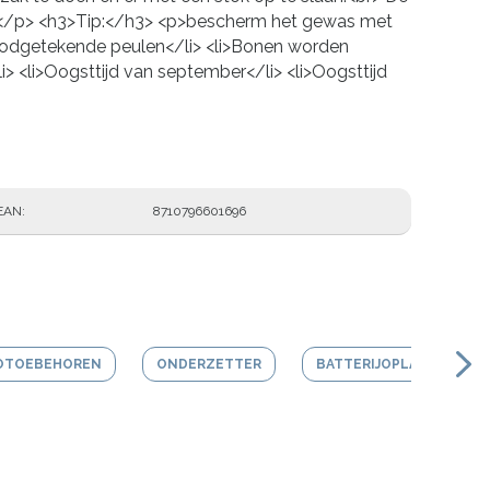
aar.</p> <h3>Tip:</h3> <p>bescherm het gewas met
oodgetekende peulen</li> <li>Bonen worden
li> <li>Oogsttijd van september</li> <li>Oogsttijd
EAN
8710796601696
OTOEBEHOREN
ONDERZETTER
BATTERIJOPLADER