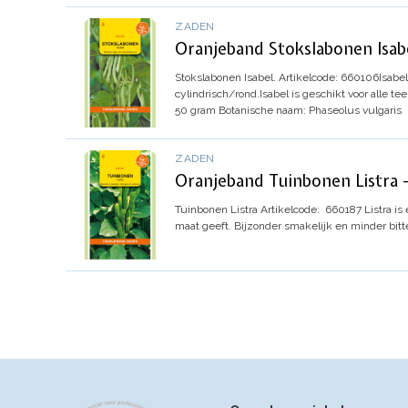
ZADEN
Oranjeband Stokslabonen Isab
Stokslabonen Isabel.
Artikelcode: 660106
Isabe
cylindrisch/rond.
Isabel is geschikt voor alle t
50 gram
Botanische naam: Phaseolus vulgaris
ZADEN
Oranjeband Tuinbonen Listra 
Tuinbonen Listra
Artikelcode
:
660187
Listra i
maat geeft. Bijzonder smakelijk en minder bitt