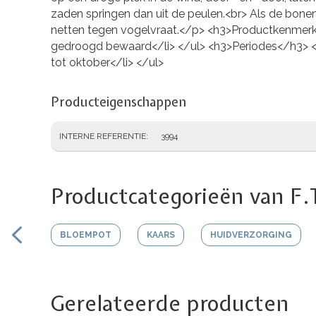
zaden springen dan uit de peulen.<br> Als de bone
netten tegen vogelvraat.</p> <h3>Productkenmerke
gedroogd bewaard</li> </ul> <h3>Periodes</h3> <ul> <
tot oktober</li> </ul>
Producteigenschappen
INTERNE REFERENTIE
3994
Productcategorieën van F.
BLOEMPOT
KAARS
HUIDVERZORGING
Gerelateerde producten