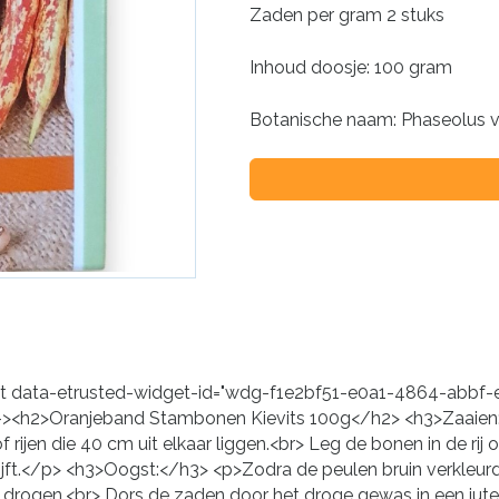
Zaden per gram 2 stuks
Inhoud doosje: 100 gram
Botanische naam: Phaseolus v
idget data-etrusted-widget-id="wdg-f1e2bf51-e0a1-4864-ab
--><h2>Oranjeband Stambonen Kievits 100g</h2> <h3>Zaaien:<
 of rijen die 40 cm uit elkaar liggen.<br> Leg de bonen in de r
lijft.</p> <h3>Oogst:</h3> <p>Zodra de peulen bruin verkleu
n drogen.<br> Dors de zaden door het droge gewas in een jute