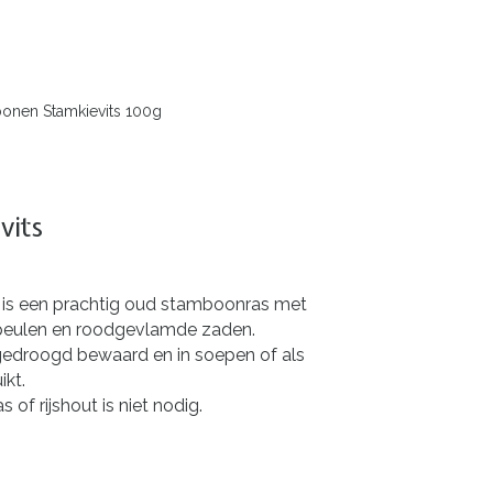
nen Stamkievits 100g
vits
is een prachtig oud stamboonras met
peulen en roodgevlamde zaden.
gedroogd bewaard en in soepen of als
kt.
 of rijshout is niet nodig.