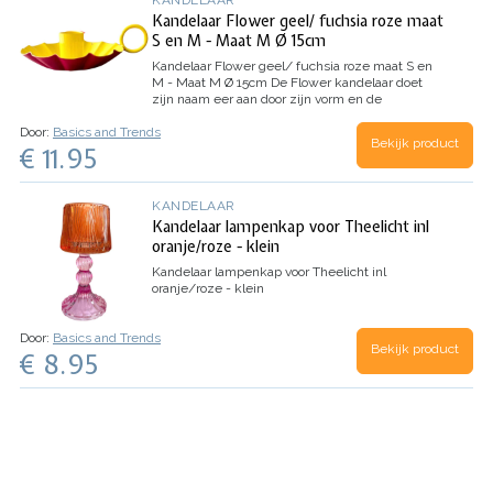
Kandelaar Flower geel/ fuchsia roze maat
S en M - Maat M Ø 15cm
Kandelaar Flower geel/ fuchsia roze maat S en
M - Maat M Ø 15cm
De Flower kandelaar doet
zijn naam eer aan door zijn vorm en de
vrolijke kleuren. Wat zijn ze lief om te zien ! Zet
Door:
Basics and Trends
er een aantal kandelaartjes in verschillende
Bekijk product
€ 11.95
kleuren bij elkaar en het lijkt…
KANDELAAR
Kandelaar lampenkap voor Theelicht inl
oranje/roze - klein
Kandelaar lampenkap voor Theelicht inl
oranje/roze - klein
Door:
Basics and Trends
Bekijk product
€ 8.95