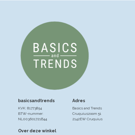
basicsandtrends
Adres
KVK: 81773854
Basics and Trends
BTW-nummer:
Cruquiuszoom 51
NL003601721B44
2142EW Cruquius
Over deze winkel