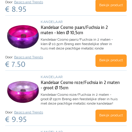
Door:
Basics and Trends
te zien ! Zet er een aantal kandelaartjes in
Bekijk product
€ 8.95
verschillende kleuren bij elkaar en het lijkt…
KANDELAAR
Kandelaar Cosmo paars/Fuchsia in 2
maten - klen Ø 10,5cm
Kandelaar Cosmo paars/Fuchsia in 2 maten -
klen Ø 10,5cm
Breng een feestelijke sfeer in
huis met deze prachtige metallic ronde
kandelaar! Het lijkt een beetje op een schaaltje,
Door:
Basics and Trends
maar het heeft een houdertje voor een kaars in
Bekijk product
€ 7.50
het midden. Hiermee kun je…
KANDELAAR
Kandelaar Cosmo roze/Fuchsia in 2 maten
- groot Ø 15cm
Kandelaar Cosmo roze/Fuchsia in 2 maten -
groot Ø 15cm
Breng een feestelijke sfeer in huis
met deze prachtige metallic ronde kandelaar!
Het lijkt een beetje op een schaaltje, maar het
Door:
Basics and Trends
heeft een houdertje voor een kaars in het
Bekijk product
€ 9.95
midden. Hiermee kun je…
KANDELAAR