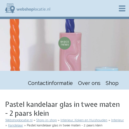
Overslaan
en
naar
de
W
inhoud
e
gaan
b
s
h
o
p
l
o
c
a
t
Contactinformatie
Over ons
Shop
i
e
.
n
Pastel kandelaar glas in twee maten
l
- 2 paars klein
Webshoplocatie.nl
Shop-in-shop
Interieur, Koken en Huishouden
Interieur
Kruimelpad
Kandelaar
Pastel kandelaar glas in twee maten - 2 paars klein