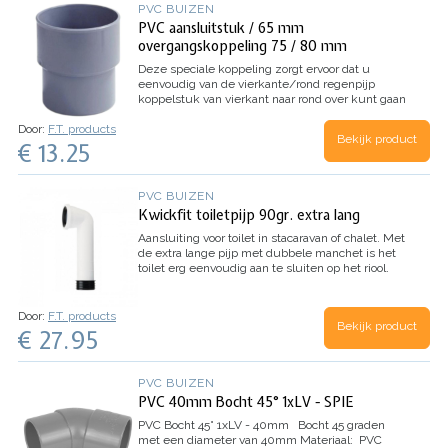
PVC BUIZEN
PVC aansluitstuk / 65 mm
overgangskoppeling 75 / 80 mm
Deze speciale koppeling zorgt ervoor dat u
eenvoudig van de vierkante/rond regenpijp
koppelstuk van vierkant naar rond over kunt gaan
op het riool.
De koppeling past rechtstreeks op de
Door:
F.T. products
speciale koppeling van de vierkante/rond
Bekijk product
€ 13.25
regenpijp. De andere zijde van de koppeling
kunt u op het riool aansluiten met een buis
75mm of een mof van bijvoorbeeld een bocht in
80mm pvc.
Met deze koppeling kunt u dus
PVC BUIZEN
eenvoudig en snel alle verbindingen tussen het
Kwickfit toiletpijp 90gr. extra lang
chalet/ stacaravan maken en de
regenwaterafvoer.
Inhoud: 1 stuks
Aansluiting voor toilet in stacaravan of chalet.
Met
de extra lange pijp met dubbele manchet is het
toilet erg eenvoudig aan te sluiten op het riool.
Ter vervanging van de oude pijp, of bij aansluiting
van een nieuw toilet.
Afmeting aansluiting toilet:
buis 110mm
Lengte vanaf de toiletaansluiting tot
Door:
F.T. products
Bekijk product
het onderste punt: 33cm
Onder aansluiting op
€ 27.95
riool: buis 110 mm
Totale lengte aansluitstuk:
47cm
Afstand benodigd achter het toilet:
minimaal 16cm
Kleur: wit
Inhoud: 1 stuk
PVC BUIZEN
PVC 40mm Bocht 45° 1xLV - SPIE
PVC Bocht 45° 1xLV - 40mm
Bocht 45 graden
met een diameter van 40mm
Materiaal: PVC