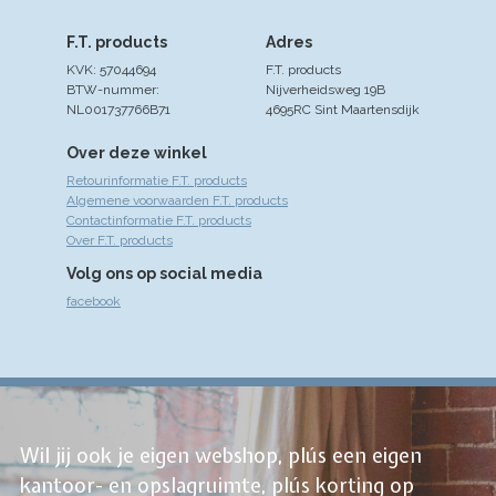
F.T. products
Adres
KVK: 57044694
F.T. products
BTW-nummer:
Nijverheidsweg 19B
NL001737766B71
4695RC Sint Maartensdijk
Over deze winkel
Retourinformatie F.T. products
Algemene voorwaarden F.T. products
Contactinformatie F.T. products
Over F.T. products
Volg ons op social media
facebook
Wil jij ook je eigen webshop, plús een eigen
kantoor- en opslagruimte, plús korting op