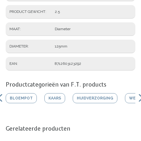
PRODUCT GEWICHT
2.5
MAAT
Diameter
DIAMETER
125mm
EAN
8712603123292
Productcategorieën van F.T. products
BLOEMPOT
KAARS
HUIDVERZORGING
WERK
Gerelateerde producten