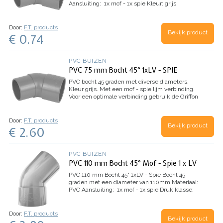
Aansluiting: 1x mof - 1x spie
Kleur: grijs
Door:
F.T. products
Bekijk product
€ 0.74
PVC BUIZEN
PVC 75 mm Bocht 45° 1xLV - SPIE
PVC bocht 45 graden met diverse diameters.
Kleur grijs. Met een mof - spie lijm verbinding.
Voor een optimale verbinding gebruik de Griffon
T-88 PVC lijm en Cleaner. Verkrijgbaar in de
webshop.
Door:
F.T. products
Bekijk product
€ 2.60
PVC BUIZEN
PVC 110 mm Bocht 45° Mof - Spie 1 x LV
PVC 110 mm Bocht 45° 1xLV - Spie
Bocht 45
graden met een diameter van 110mm
Materiaal:
PVC
Aansluiting: 1x mof - 1x spie
Druk klasse:
SN 4/8 ( KL41/34 )
keurmerk: KOMO
Kleur: grijs
Door:
F.T. products
Bekijk product