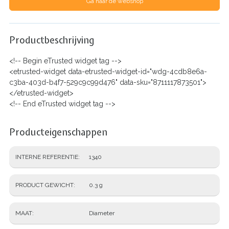
Ga naar de webshop
Productbeschrijving
<!-- Begin eTrusted widget tag -->
<etrusted-widget data-etrusted-widget-id="wdg-4cdb8e6a-
c3ba-403d-b4f7-529c9c99d476" data-sku="8711117873501">
</etrusted-widget>
<!-- End eTrusted widget tag -->
Producteigenschappen
INTERNE REFERENTIE
1340
PRODUCT GEWICHT
0.3 g
MAAT
Diameter