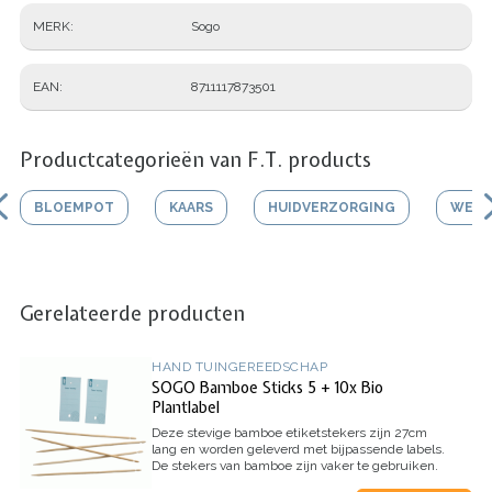
MERK
Sogo
EAN
8711117873501
Productcategorieën van F.T. products
BLOEMPOT
KAARS
HUIDVERZORGING
WERK
Gerelateerde producten
HAND TUINGEREEDSCHAP
SOGO Bamboe Sticks 5 + 10x Bio
Plantlabel
Deze stevige bamboe etiketstekers zijn 27cm
lang en worden geleverd met bijpassende labels.
De stekers van bamboe zijn vaker te gebruiken.
De labels zijn gemaakt van biologisch