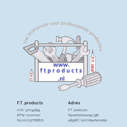
tegen wortelrot en de plantwortels perfect
belucht worden. Zo blijven je planten in optimale
conditie en kun je extra lang genieten van hun
prachtige kleuren en geuren.
Mix and match
Of
je nu een kleine stadstuin hebt of een groot
terras; de barcelona collectie heeft naast
balkonbakken in verschillende kleuren en maten
ook bijpassende haken. Zo kun je elke
buitenruimte voorzien van groen.
Gemaakt met
liefde voor de natuur
En niet te vergeten, de
barcelona balkonbak is gemaakt van 100%
gerecycled plastic. Hierdoor hoef je je geen
zorgen te maken over de impact op het milieu en
kun je met een gerust hart genieten van je
prachtige planten in deze mooie balkonbak.
Kortom, de barcelona balkonbak is de perfecte
toevoeging aan elke buitenruimte!
F.T. products
Adres
KVK: 57044694
F.T. products
BTW-nummer:
Nijverheidsweg 19B
NL001737766B71
4695RC Sint Maartensdijk