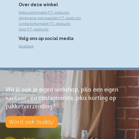
Over deze winkel
Retourinformatie F.T. products
Algemene voorwaarden F.T. products
Contactinformatie F.T. products
Over F.T. products
Volg ons op social media
facebook
Wil jij ook je eigen webshop, plús een eigen
kantoor- en opslagruimte, plús korting op
pakketverzending?
Word ook buddy!