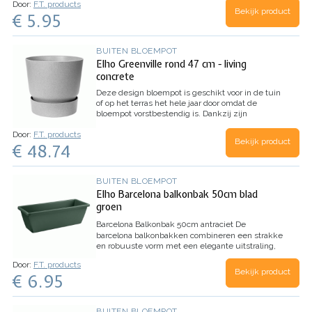
Door:
F.T. products
afbreekbaar materiaal en hierop kan je veel
Bekijk product
€ 5.95
informatie kwijt. Super handig voor het labelen
van zaailingen en stekken. Zo weet je wanneer,
wat en waar je gezaaid hebt.
Inhoud:
5 bamboe
etiketstekers, 10 biologisch afbreekbare labels
BUITEN BLOEMPOT
Elho Greenville rond 47 cm - living
concrete
Deze design bloempot is geschikt voor in de tuin
of op het terras het hele jaar door omdat de
bloempot vorstbestendig is. Dankzij zijn
wateropvangbak is hij ook geschikt voor binnen.
Door:
F.T. products
De bloempot is gemaakt van gerecycled plastic.
Bekijk product
€ 48.74
De hoge kwaliteit plastic zorgt ervoor dat ze
eenvoudig te reinigen zijn. Ze beschadigen niet
snel en zijn bestand tegen een stootje.
Afmeting
bloempot: Diameter 47cm - Hoogte 44cm
BUITEN BLOEMPOT
Vorstbestendig: Ja
Kleur: Bladgroen, wit, Living
Elho Barcelona balkonbak 50cm blad
black, Living concrete, Gemberbruin
groen
Barcelona Balkonbak 50cm antraciet
De
barcelona balkonbakken combineren een strakke
en robuuste vorm met een elegante uitstraling,
waardoor het een echte blikvanger is op elk
Door:
F.T. products
balkon, vensterbank of muur. Deze plantenbak is
Bekijk product
€ 6.95
met liefde voor de natuur gemaakt van 100%
gerecycled plastic en geproduceerd met
windenergie en 100% recyclebaar.
Geen natte
voeten
Maar deze balkonbak is niet alleen mooi
BUITEN BLOEMPOT