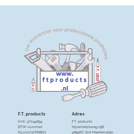
een anti kleeflaag, en de snijkop heeft een vast
grasmes. De messen zijn eenvoudig te
vervangen zonder gereedschap.
Inhoud: 1 stuk
accu grasschaar inclusief oplader
F.T. products
Adres
KVK: 57044694
F.T. products
BTW-nummer:
Nijverheidsweg 19B
NL001737766B71
4695RC Sint Maartensdijk