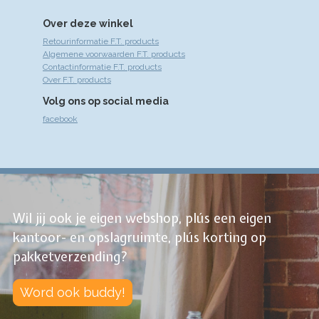
Over deze winkel
Retourinformatie F.T. products
Algemene voorwaarden F.T. products
Contactinformatie F.T. products
Over F.T. products
Volg ons op social media
facebook
Wil jij ook je eigen webshop, plús een eigen
kantoor- en opslagruimte, plús korting op
pakketverzending?
Word ook buddy!