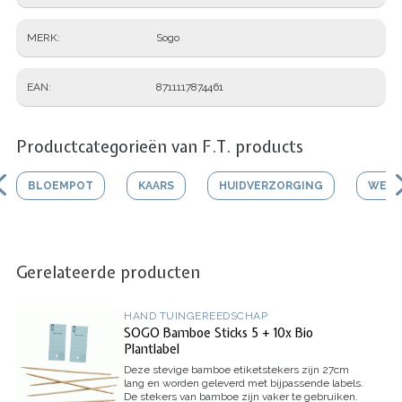
MERK
Sogo
EAN
8711117874461
Productcategorieën van F.T. products
BLOEMPOT
KAARS
HUIDVERZORGING
WERK
Gerelateerde producten
HAND TUINGEREEDSCHAP
SOGO Bamboe Sticks 5 + 10x Bio
Plantlabel
Deze stevige bamboe etiketstekers zijn 27cm
lang en worden geleverd met bijpassende labels.
De stekers van bamboe zijn vaker te gebruiken.