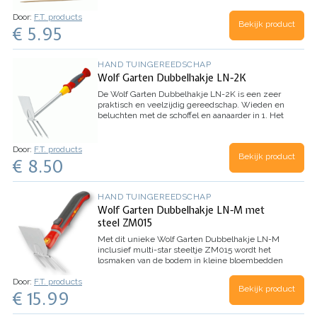
De labels zijn gemaakt van biologisch
Door:
F.T. products
afbreekbaar materiaal en hierop kan je veel
Bekijk product
€ 5.95
informatie kwijt. Super handig voor het labelen
van zaailingen en stekken. Zo weet je wanneer,
wat en waar je gezaaid hebt.
Inhoud:
5 bamboe
etiketstekers, 10 biologisch afbreekbare labels
HAND TUINGEREEDSCHAP
Wolf Garten Dubbelhakje LN-2K
De Wolf Garten Dubbelhakje LN-2K is een zeer
praktisch en veelzijdig gereedschap.
Wieden en
beluchten met de schoffel en aanaarder in 1.
Het
losmaken van de bodem met 3 scherpe tanden.
Dankzij de comfortzone op het handvat wordt de
schoffelbeweging ondersteunt.
Werkbreedte: 7
Door:
F.T. products
Bekijk product
cm
Inhoud: 1 stuk
€ 8.50
HAND TUINGEREEDSCHAP
Wolf Garten Dubbelhakje LN-M met
steel ZM015
Met dit unieke Wolf Garten Dubbelhakje LN-M
inclusief multi-star steeltje ZM015 wordt het
losmaken van de bodem in kleine bloembedden
of moestuinen wel heel makkelijk.
Dankzij het
Door:
F.T. products
makkelijke kliksysteem heeft u in 1 klik de hak
Bekijk product
€ 15.99
gewisseld naar de aanaarder.
Werkbreedte: 7cm
Inhoud: 1 stuk LN-M Dubbelhakje + ministeel
ZM015