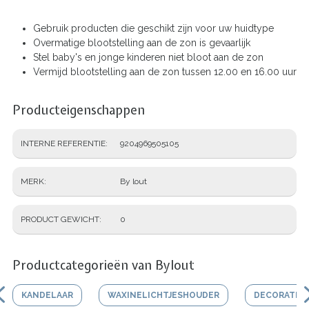
Gebruik producten die geschikt zijn voor uw huidtype
Overmatige blootstelling aan de zon is gevaarlijk
Stel baby's en jonge kinderen niet bloot aan de zon
Vermijd blootstelling aan de zon tussen 12.00 en 16.00 uur
Producteigenschappen
INTERNE REFERENTIE
9204969505105
MERK
By lout
PRODUCT GEWICHT
0
Productcategorieën van Bylout
KANDELAAR
WAXINELICHTJESHOUDER
DECORATIEF