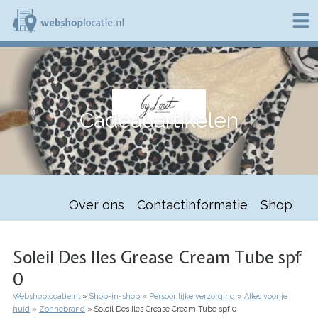
Overslaan
en
naar
de
W
inhoud
e
gaan
b
s
h
Cadeauartikelen
o
p
l
o
c
a
t
Over ons
Contactinformatie
Shop
i
e
.
n
Soleil Des Iles Grease Cream Tube spf
l
0
Webshoplocatie.nl
Shop-in-shop
Persoonlijke verzorging
Alles voor je
Kruimelpad
huid
Zonnebrand
Soleil Des Iles Grease Cream Tube spf 0