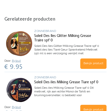
Gerelateerde producten
ZONNEBRAND
Soleil Des Iles Glitter Milking Grease
Traire spf 0
Soleil Des Iles Glitter Milking Grease Traire spf 0
Soleil des îles Tiaré Geur Sprankelend Melkvet
150 ml is een verzorging verrijkt met
tanverhelderaar, Tahitiaanse Monoï en fijne,
Door:
Bylout
glinsterende gouden parels. Deze…
Bekijk product
€ 9.95
ZONNEBRAND
Soleil Des iIes Milking Grease Tiare spf 0
Soleil Des iIes Milking Grease Tiare spf 0
Dit
melkvet, rijk aan echte Monoi de Tahiti en
bruiningsversneller, is bedoeld voor
zonaanbidders. Het hydrateert de huid en
intensiveert de bruine kleur voor een stralend en
satijnachtig effect.…
Door:
Bylout
Bekijk product