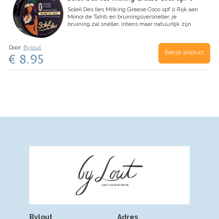
Soleil Des Iles Milking Grease Coco spf 0
Rijk aan
Monoi de Tahiti en bruiningsversneller, je
bruining zal sneller, intens maar natuurlijk zijn
en zal geleidelijk gebeuren; je huid blijft langer
goudkleurig.
Monoï de Tahiti…
Door:
Bylout
Bekijk product
€ 8.95
Bylout
Adres