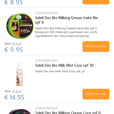
€ 8.95
ZONNEBRAND
Soleil Des Iles Milking Grease traire Bio
spf 0
Soleil Des Iles Milking Grease traire Bio spf 0
Biologisch SDI-melkvet is gemaakt van 100%
ingrediënten van natuurlijke oorsprong,
waaronder karitéboter, die kan stollen afhankelijk
Door:
Bylout
van de bewaarcondities en met name…
Bekijk product
€ 9.95
ZONNEBRAND
Soleil Des Iles Milk Mist Coco spf 30
Soleil Des Iles Milk Mist Coco spf 30
…
Door:
Bylout
Bekijk product
€ 14.95
ZONNEBRAND
Soleil Des Iles Milking Grease Coco spf 0