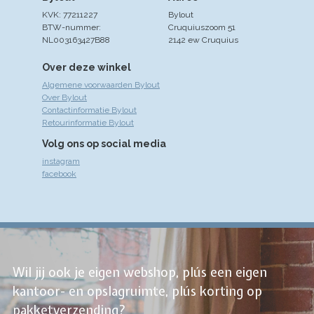
KVK: 77211227
Bylout
BTW-nummer:
Cruquiuszoom 51
NL003163427B88
2142 ew Cruquius
Over deze winkel
Algemene voorwaarden Bylout
Over Bylout
Contactinformatie Bylout
Retourinformatie Bylout
Volg ons op social media
instagram
facebook
Wil jij ook je eigen webshop, plús een eigen
kantoor- en opslagruimte, plús korting op
pakketverzending?