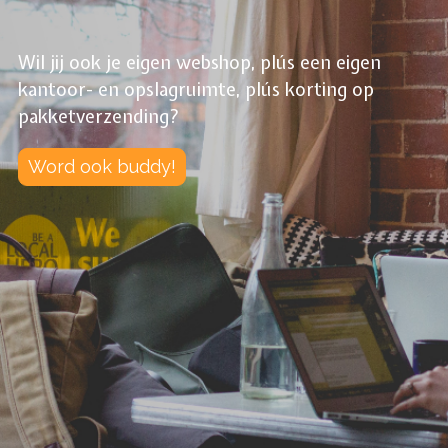
Wil jij ook je eigen webshop, plús een eigen
kantoor- en opslagruimte, plús korting op
pakketverzending?
Word ook buddy!