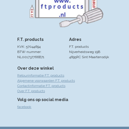
F.T. products
Adres
KVK: 57044694
F.T. products
BTW-nummer:
Nijverheidsweg 19B
NL001737766B71
4695RC Sint Maartensdijk
Over deze winkel
Retourinformatie F.T. products
Algemene voorwaarden F.T. products
Contactinformatie F.T. products
Over F.T. products
Volg ons op social media
facebook