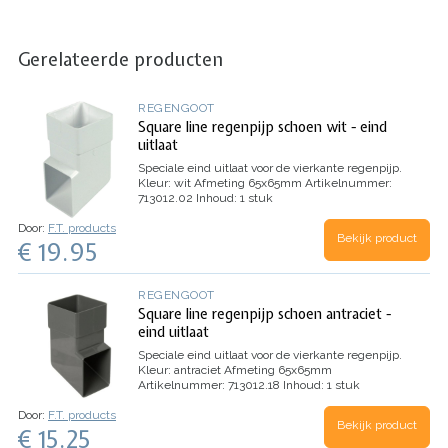
Gerelateerde producten
REGENGOOT
Square line regenpijp schoen wit - eind
uitlaat
Speciale eind uitlaat voor de vierkante regenpijp.
Kleur: wit
Afmeting 65x65mm
Artikelnummer:
713012.02
Inhoud: 1 stuk
Door:
F.T. products
Bekijk product
€ 19.95
REGENGOOT
Square line regenpijp schoen antraciet -
eind uitlaat
Speciale eind uitlaat voor de vierkante regenpijp.
Kleur: antraciet
Afmeting 65x65mm
Artikelnummer: 713012.18
Inhoud: 1 stuk
Door:
F.T. products
Bekijk product
€ 15.25