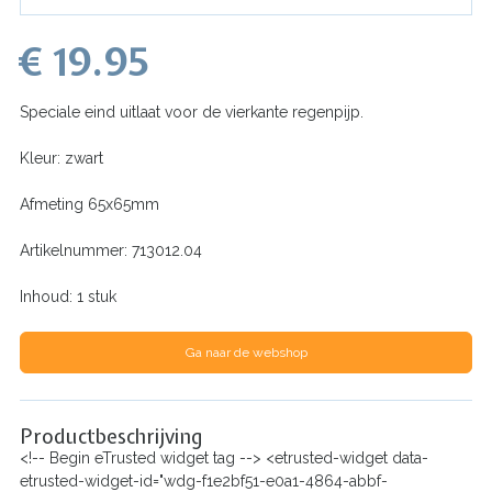
€ 19.95
Speciale eind uitlaat voor de vierkante regenpijp.
Kleur: zwart
Afmeting 65x65mm
Artikelnummer: 713012.04
Inhoud: 1 stuk
Ga naar de webshop
Productbeschrijving
<!-- Begin eTrusted widget tag --> <etrusted-widget data-
etrusted-widget-id="wdg-f1e2bf51-e0a1-4864-abbf-