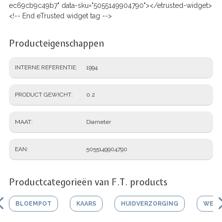
ec69cb9c49b7" data-sku="5055149904790"></etrusted-widget>
<!-- End eTrusted widget tag -->
Producteigenschappen
INTERNE REFERENTIE
1994
PRODUCT GEWICHT
0.2
MAAT
Diameter
EAN
5055149904790
Productcategorieën van F.T. products
BLOEMPOT
KAARS
HUIDVERZORGING
WERK