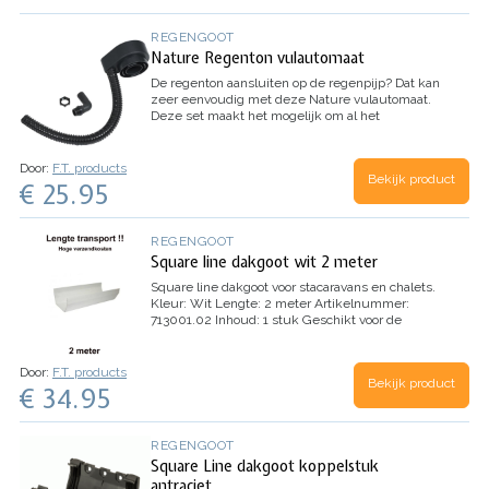
REGENGOOT
Nature Regenton vulautomaat
De regenton aansluiten op de regenpijp?
Dat kan
zeer eenvoudig met deze Nature vulautomaat.
Deze set maakt het mogelijk om al het
regenwater uit de dakgoot via de regenpijp naar
de regenton te begeleiden.
Eenvoudig te
monteren en geschikt voor de 80mm en 100mm
Door:
F.T. products
Bekijk product
regenpijp.
Ook voor vierkante regenbuis 65 x 65
€ 25.95
mm
Inhoud: 1 set (Inclusief aansluitslang, tule
en moer)
REGENGOOT
Square line dakgoot wit 2 meter
Square line dakgoot voor stacaravans en chalets.
Kleur: Wit
Lengte: 2 meter
Artikelnummer:
713001.02
Inhoud: 1 stuk
Geschikt voor de
merken:
Willerby - Atlas - Elisabeth - Cosalt -
Pemberton - Santana - Nordstar - Sunseeker -
Europa - BK Bleubird - Carnaby - Abi - Delta -
Door:
F.T. products
Bekijk product
Topline - Evolution - Tudor - Galaxy - Brentmere -
€ 34.95
Ams - Arronbrook - Ascot - Atlantis - Second
home - Victory - Swift - Regal - etc.
In verband
met de lengte van dit product zijn de
REGENGOOT
verzendkosten hoger dan u gewend bent. In de
Square Line dakgoot koppelstuk
winkelwagen vindt u de verzendkosten voor uw
bestelling. Momenteel worden deze dakgoten
antraciet