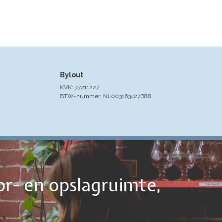
Bylout
KVK: 77211227
BTW-nummer: NL003163427B88
or- en opslagruimte,