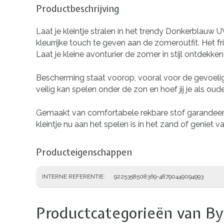
Productbeschrijving
Laat je kleintje stralen in het trendy Donkerbla
kleurrijke touch te geven aan de zomeroutfit. Het 
Laat je kleine avonturier de zomer in stijl ontdekke
Bescherming staat voorop, vooral voor de gevoelige
veilig kan spelen onder de zon en hoef jij je als o
Gemaakt van comfortabele rekbare stof garandeer
kleintje nu aan het spelen is in het zand of genie
Producteigenschappen
INTERNE REFERENTIE
9225358508369-48790449094993
Productcategorieën van By