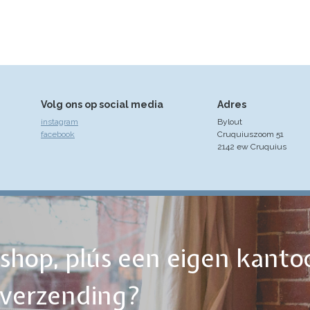
Volg ons op social media
Adres
instagram
Bylout
facebook
Cruquiuszoom 51
2142 ew Cruquius
ebshop, plús een eigen kanto
tverzending?