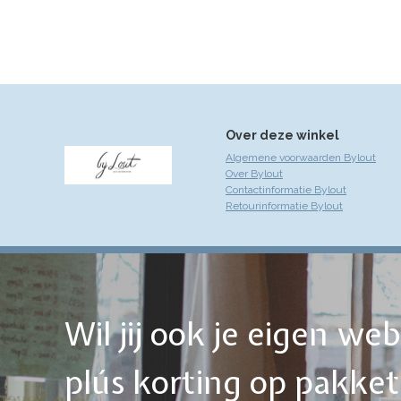
Over deze winkel
Algemene voorwaarden Bylout
Over Bylout
Contactinformatie Bylout
Retourinformatie Bylout
Wil jij ook je eigen w
plús korting op pakke