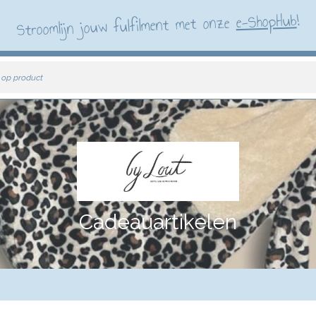
!
e-ShopHub
Stroomlijn jouw fulfilment met onze
 op product
Cadeauartikelen