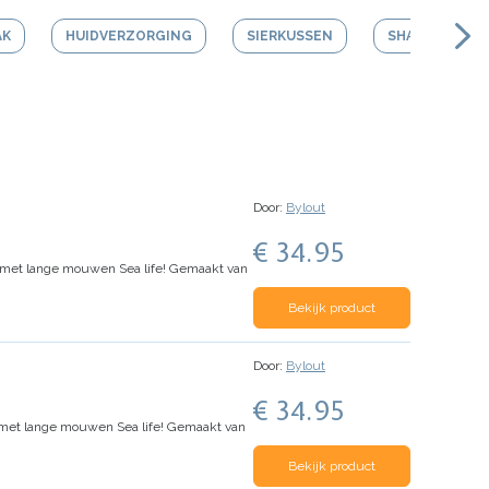
AK
HUIDVERZORGING
SIERKUSSEN
SHAMPOO
Door:
Bylout
€ 34.95
k met lange mouwen Sea life! Gemaakt van
Bekijk product
Door:
Bylout
€ 34.95
 met lange mouwen Sea life! Gemaakt van
Bekijk product