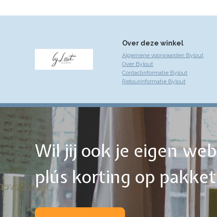
Over deze winkel
Algemene voorwaarden Bylout
Over Bylout
Contactinformatie Bylout
Retourinformatie Bylout
Wil jij ook je eigen w
plús korting op pakke