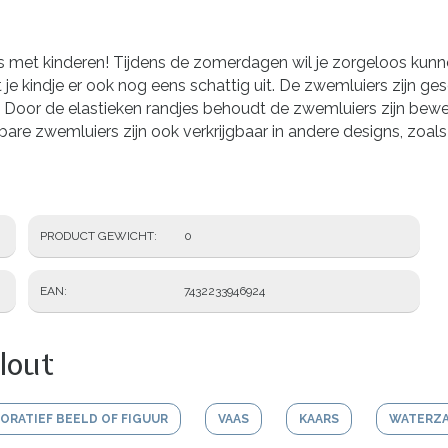
 met kinderen! Tijdens de zomerdagen wil je zorgeloos kun
e kindje er ook nog eens schattig uit. De zwemluiers zijn gesc
 Door de elastieken randjes behoudt de zwemluiers zijn bewe
are zwemluiers zijn ook verkrijgbaar in andere designs, zoals 
PRODUCT GEWICHT
0
EAN
7432233946924
lout
ORATIEF BEELD OF FIGUUR
VAAS
KAARS
WATERZ