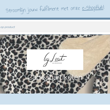
!
e-ShopHub
Stroomlijn jouw fulfilment met onze
 op product
Cadeauartikelen