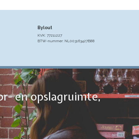
Bylout
KVK: 77211227
BTW-nummer: NL003163427B88
or- en opslagruimte,