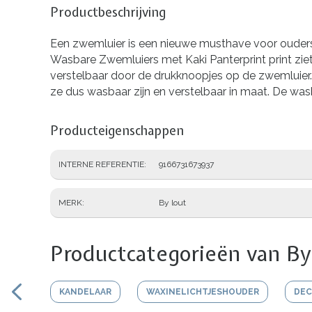
Productbeschrijving
Een zwemluier is een nieuwe musthave voor ouders
Wasbare Zwemluiers met Kaki Panterprint print ziet j
verstelbaar door de drukknoopjes op de zwemluier.
ze dus wasbaar zijn en verstelbaar in maat. De wasb
Producteigenschappen
INTERNE REFERENTIE
9166731673937
MERK
By lout
Productcategorieën van By
KANDELAAR
WAXINELICHTJESHOUDER
DEC