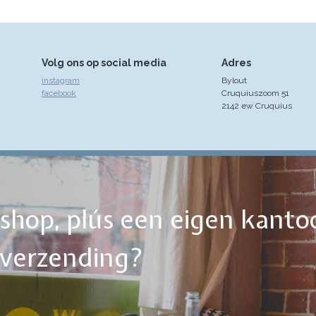
Volg ons op social media
Adres
instagram
Bylout
facebook
Cruquiuszoom 51
2142 ew Cruquius
ebshop, plús een eigen kanto
tverzending?