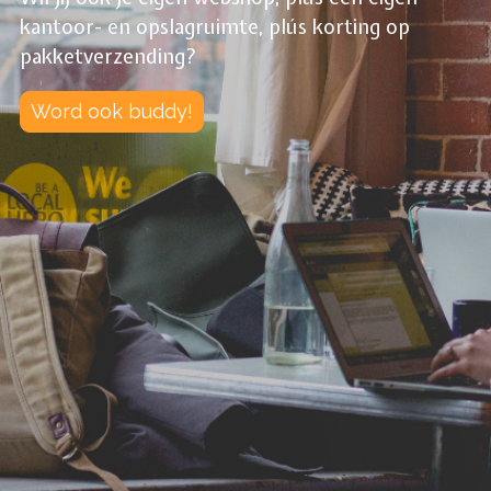
kantoor- en opslagruimte, plús korting op
pakketverzending?
Word ook buddy!