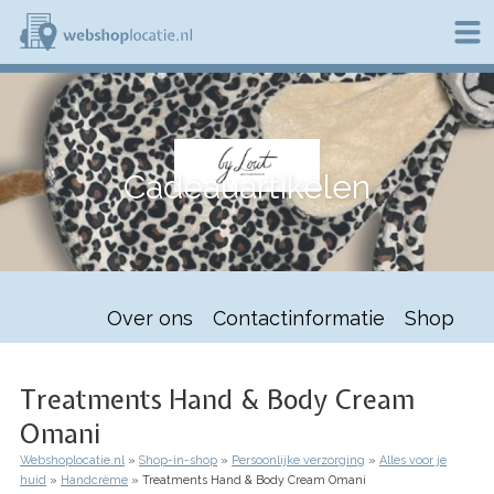
Overslaan
en
naar
de
W
inhoud
e
gaan
b
s
h
Cadeauartikelen
o
p
l
o
c
a
t
Over ons
Contactinformatie
Shop
i
e
.
n
Treatments Hand & Body Cream
l
Omani
Webshoplocatie.nl
Shop-in-shop
Persoonlijke verzorging
Alles voor je
Kruimelpad
huid
Handcrème
Treatments Hand & Body Cream Omani