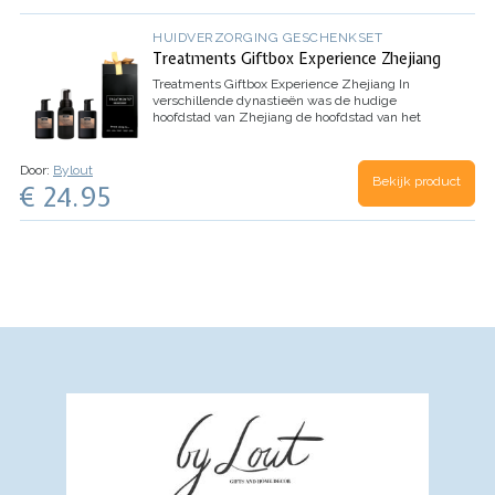
HUIDVERZORGING GESCHENKSET
Treatments Giftbox Experience Zhejiang
Treatments Giftbox Experience Zhejiang
In
verschillende dynastieën was de hudige
hoofdstad van Zhejiang
de hoofdstad van het
Chinese keizerrijk. Treatments® heeft voor
deze
keizerlijke achtergrond een…
Door:
Bylout
Bekijk product
€ 24.95