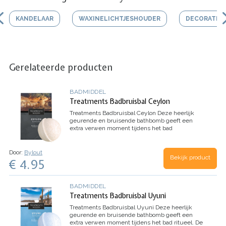
KANDELAAR
WAXINELICHTJESHOUDER
DECORATIEF
Gerelateerde producten
BADMIDDEL
Treatments Badbruisbal Ceylon
Treatments Badbruisbal Ceylon
Deze heerlijk
geurende en bruisende bathbomb geeft een
extra verwen moment tijdens het bad
ritueel.
Kleurt oranje in het water.
De
tempelgrotten uit het oude Ceylon…
Door:
Bylout
Bekijk product
€ 4.95
BADMIDDEL
Treatments Badbruisbal Uyuni
Treatments Badbruisbal Uyuni
Deze heerlijk
geurende en bruisende bathbomb geeft een
extra verwen moment tijdens het bad ritueel.
De