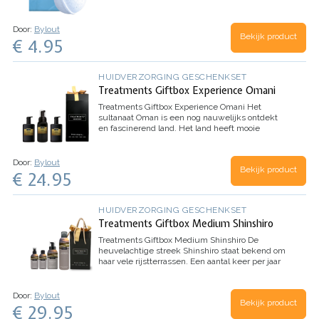
hooggelegen zoutvlaktes uit Bolivia hebben een
frisse maar…
Door:
Bylout
Bekijk product
€ 4.95
HUIDVERZORGING GESCHENKSET
Treatments Giftbox Experience Omani
Treatments Giftbox Experience Omani
Het
sultanaat Oman is een nog nauwelijks ontdekt
en fascinerend land. Het land heeft mooie
uitgestrekte stranden die overgaan in woeste
bergen vol met
kersenbloesems
…
Door:
Bylout
Bekijk product
€ 24.95
HUIDVERZORGING GESCHENKSET
Treatments Giftbox Medium Shinshiro
Treatments Giftbox Medium Shinshiro
De
heuvelachtige streek Shinshiro staat bekend om
haar vele rijstterrassen. Een aantal keer per jaar
staan de rijstvelden in bloei en vullen de kleine
witte bloementjes de lucht met een…
Door:
Bylout
Bekijk product
€ 29.95