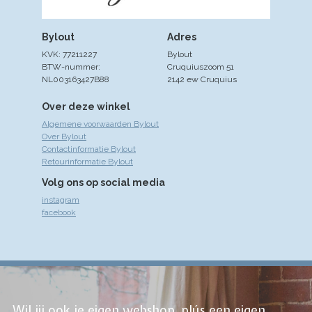
Bylout
Adres
KVK: 77211227
Bylout
BTW-nummer:
Cruquiuszoom 51
NL003163427B88
2142 ew Cruquius
Over deze winkel
Algemene voorwaarden Bylout
Over Bylout
Contactinformatie Bylout
Retourinformatie Bylout
Volg ons op social media
instagram
facebook
Wil jij ook je eigen webshop, plús een eigen