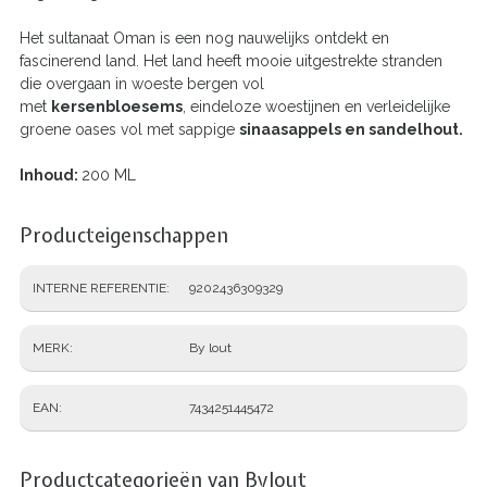
Het sultanaat Oman is een nog nauwelijks ontdekt en
fascinerend land. Het land heeft mooie uitgestrekte stranden
die overgaan in woeste bergen vol
met
kersenbloesems
, eindeloze woestijnen en verleidelijke
groene oases vol met sappige
sinaasappels en sandelhout.
Inhoud:
200 ML
Producteigenschappen
INTERNE REFERENTIE
9202436309329
MERK
By lout
EAN
7434251445472
Productcategorieën van Bylout