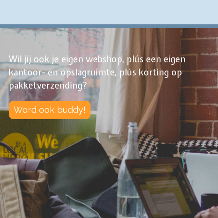
Wil jij ook je eigen webshop, plús een eigen
kantoor- en opslagruimte, plús korting op
pakketverzending?
Word ook buddy!