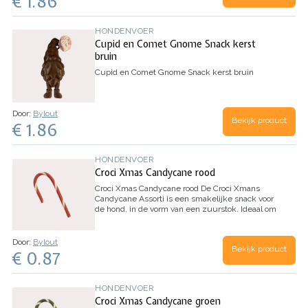
€ 1.86
HONDENVOER
Cupid en Comet Gnome Snack kerst
bruin
Cupid en Comet Gnome Snack kerst bruin
Door:
Bylout
Bekijk product
€ 1.86
HONDENVOER
Croci Xmas Candycane rood
Croci Xmas Candycane rood
De Croci Xmans
Candycane Assorti is een smakelijke snack voor
de hond, in de vorm van een zuurstok. Ideaal om
tijdens de feestdagen in de kerstboom te hangen
en jouw hond ook te verwennen…
Door:
Bylout
Bekijk product
€ 0.87
HONDENVOER
Croci Xmas Candycane groen