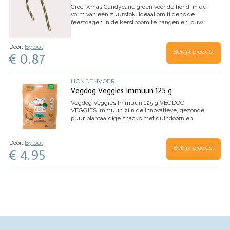
Croci Xmas Candycane groen
voor de hond, in de
vorm van een zuurstok. Ideaal om tijdens de
feestdagen in de kerstboom te hangen en jouw
hond ook te verwennen met de kerst! De
zuurstokken komen in twee varianten,…
Door:
Bylout
Bekijk product
€ 0.87
HONDENVOER
Vegdog Veggies Immuun 125 g
Vegdog Veggies Immuun 125 g
VEGDOG
VEGGIES immuun zijn de innovatieve, gezonde,
puur plantaardige snacks met duindoorn en
kurkuma. Ze zijn de perfecte booster voor het
immuunsysteem van je trouwe metgezel.
…
Door:
Bylout
Bekijk product
€ 4.95