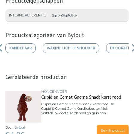
Producteigenschappen
INTERNE REFERENTIE
9346398486865
Productcategorieën van Bylout
KANDELAAR
WAXINELICHTJESHOUDER
DECORATIEF
Gerelateerde producten
HONDENVOER
Cupid en Comet Gnome Snack kerst rood
Cupid en Comet Gnome Snack kerst rood
De
Cupid & Comet Gonk Kerstkabouter Met
Wild/Kip/Zoete Aardappel 50 gr is een
kauwsnack voor honden, zonder kauwhuid. Het
feestelijk gevormde kaboutertje is gemaakt met
echte kip en…
Door:
Bylout
Bekijk product