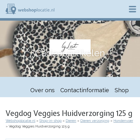
Overslaan
en
naar
de
W
inhoud
e
gaan
b
s
h
Cadeauartikelen
o
p
l
o
c
a
t
Over ons
Contactinformatie
Shop
i
e
.
n
Vegdog Veggies Huidverzorging 125 g
l
Webshoplocatie.nl
Shop-in-shop
Dieren
Dieren verzorging
Hondenvoer
Kruimelpad
Vegdog Veggies Huidverzorging 125 g