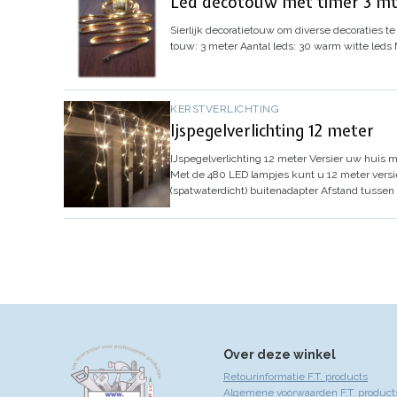
Led decotouw met timer 3 mt
Sierlijk decoratietouw om diverse decoraties te 
touw: 3 meter
Aantal leds: 30 warm witte leds
KERSTVERLICHTING
Ijspegelverlichting 12 meter
IJspegelverlichting 12 meter
Versier uw huis me
Met de 480 LED lampjes kunt u 12 meter versi
(spatwaterdicht) buitenadapter
Afstand tussen 
Over deze winkel
Retourinformatie F.T. products
Algemene voorwaarden F.T. product