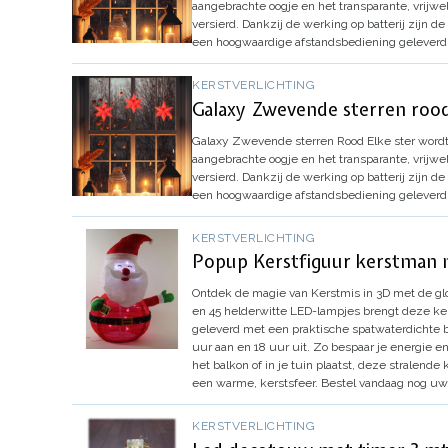
aangebrachte oogje en het transparante, vrij
versierd.
Dankzij de werking op batterij zijn de
een hoogwaardige afstandsbediening geleverd
KERSTVERLICHTING
Galaxy Zwevende sterren roo
Galaxy Zwevende sterren Rood
Elke ster wordt
aangebrachte oogje en het transparante, vrij
versierd.
Dankzij de werking op batterij zijn de
een hoogwaardige afstandsbediening geleverd
KERSTVERLICHTING
Popup Kerstfiguur kerstman 
Ontdek de magie van Kerstmis in 3D met de gl
en 45 helderwitte LED-lampjes brengt deze kers
geleverd met een praktische spatwaterdichte b
uur aan en 18 uur uit. Zo bespaar je energie e
het balkon of in je tuin plaatst, deze stralende
een warme, kerstsfeer. Bestel vandaag nog uw 
KERSTVERLICHTING