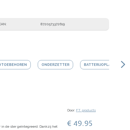
EAN
8720573372619
OTOEBEHOREN
ONDERZETTER
BATTERIJOPLADER
Door:
F.T. products
€ 49.95
r in de ster geïntegreerd. Dankzij het