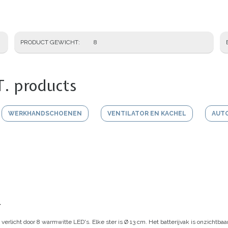
PRODUCT GEWICHT
8
T. products
WERKHANDSCHOENEN
VENTILATOR EN KACHEL
AUT
r
 verlicht door 8 warmwitte LED's. Elke ster is Ø 13 cm.
Het batterijvak is onzichtbaa