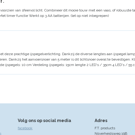
r.
voorzien van sfeervol licht.
Combineer dit mooie touw met een vaas, of robuuste t
Met timer functie
Werkt op 3 AA batterijen. (let op niet inbegrepen)
t deze prachtige ijspegelverlichting.
Dankzij de diverse lengtes aan ijspegel lampj
eren.
Dankzij het aanvoersnoer van 5 meter is dit lichtsnoer overal te bevestigen.
Kl
de ijspegels: 10 cm
Verdeling ijspegels: 15cm lengte 2 LED's / 35cm 4 LED's / 55 
Volg ons op social media
Adres
facebook
F.T. products
s
Nijverheidsweg 19B