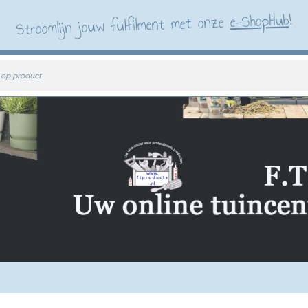
!
e-ShopHub
Stroomlijn jouw fulfilment met onze
 op product