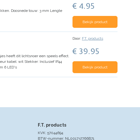
€ 4.95
akken.
Doosnede touw: 3 mm
Lengte
Bekijk product
Door:
F.T. products
€ 39.95
es heeft dit lichtsnoer een speels effect.
eur kabel: wit
Stekker: Inclusief IP44
cm 6 LED's
Bekijk product
F.T. products
KVK: 57044694
BTW-nummer: NL001737766B71