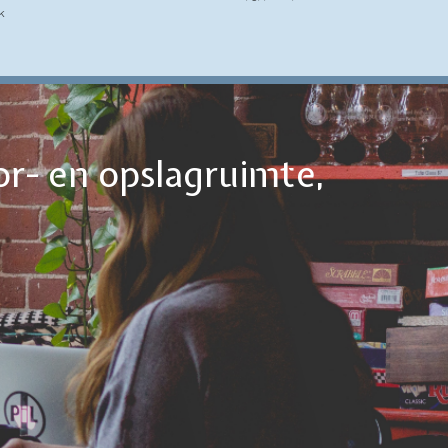
k
or- en opslagruimte,