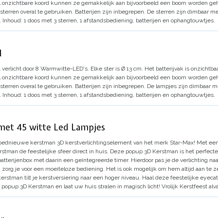
wel onzichtbare koord kunnen ze gemakkelijk aan bijvoorbeeld een boom worden 
 sterren overal te gebruiken. Batterijen zijn inbegrepen.
De sterren zijn dimbaar m
.
Inhoud: 1 doos met 3 sterren, 1 afstandsbediening, batterijen en ophangtouwtjes.
d
 verlicht door 8 Warmwitte-LED's. Elke ster is Ø 13 cm.
Het batterijvak is onzichtba
wel onzichtbare koord kunnen ze gemakkelijk aan bijvoorbeeld een boom worden 
 sterren overal te gebruiken. Batterijen zijn inbegrepen.
De lampjes zijn dimbaar m
.
Inhoud: 1 doos met 3 sterren, 1 afstandsbediening, batterijen en ophangtouwtjes.
met 45 witte Led Lampjes
oednieuwe kerstman 3D kerstverlichtingselement van het merk Star-Max!
Met een
tman de feestelijke sfeer direct in huis.
Deze popup 3D Kerstman is het perfecte
atterijenbox met daarin een geïntegreerde timer.
Hierdoor pas je de verlichting n
n zorg je voor een moeiteloze bediening.
Het is ook mogelijk om hem altijd aan te z
 kerstman tilt je kerstversiering naar een hoger niveau.
Haal deze feestelijke eyecat
popup 3D Kerstman en laat uw huis stralen in magisch licht!
Vrolijk Kerstfeest alva