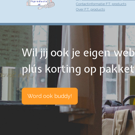
Contactinformatie F.T. products
Over F.T. products
Wil jij ook je eigen w
plús korting op pakke
Word ook buddy!