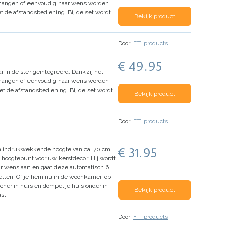
gehangen of eenvoudig naar wens worden
et de afstandsbediening.
Bij de set wordt
Bekijk product
Door:
F.T. products
€ 49.95
ar in de ster geïntegreerd. Dankzij het
gehangen of eenvoudig naar wens worden
et de afstandsbediening.
Bij de set wordt
Bekijk product
Door:
F.T. products
€ 31.95
 indrukwekkende hoogte van ca. 70 cm
 hoogtepunt voor uw kerstdecor.
Hij wordt
aar wens aan en gaat deze automatisch 6
etten.
Of je hem nu in de woonkamer, op
cher in huis en dompel je huis onder in
Bekijk product
st!
Door:
F.T. products