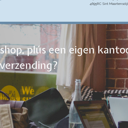
4695RC Sint Maartensdij
ebshop, plús een eigen kanto
tverzending?