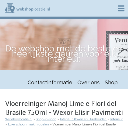
Overslaan
en
naar
de
W
inhoud
e
gaan
b
s
h
De webshop met de beste en
o
heerlijkste geuren voor elk
p
interieur.
l
o
c
a
t
Contactinformatie
Over ons
Shop
i
e
.
n
Vloerreiniger Manoj Lime e Fiori del
l
Brasile 750ml - Wexor Elisir Pavimenti
Webshoplocatie.nl
Shop-in-shop
Interieur, Koken en Huishouden
Interieur
Kruimelpad
Luxe schoonmaakmiddelen
Vloerreiniger Manoj Lime e Fiori del Brasile