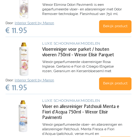
Wexor
Elimina Odori Pavimenti
is een
geparfumeerde vloer- en allesreiniger met
Odor
Remover-technologie.
Flesinhoud van 750 ml.
Door:
Interior Scent by Manon
Bekijk product
€ 11.95
LUXE SCHOONMAAKMIDDELEN
Vloerreiniger voor parket / houten
vloeren 750ml - Wexor Elisir Parquet
Wexór geparfumeerde vloerreiniger
Rosa
Inglese, Gertanio e Fiori di Ciliegio
(Engelse
rozen, Geranium en Kersenbloesem) met
voedende olie speciaal voor parketvloeren /
Door:
Interior Scent by Manon
houten vloeren.
Flesinhoud van 750 ml.
Bekijk product
€ 11.95
LUXE SCHOONMAAKMIDDELEN
Vloer en allesreiniger Patchouli Menta e
Fiori d'Acqua 750ml - Wexor Elisir
Pavimenti
Wexór geparfumeerde vloer- en allesreiniger en
allesreiniger
Patchouli, Menta Fresca e Fiori
d’Acqua
(patchouli, verse munt en