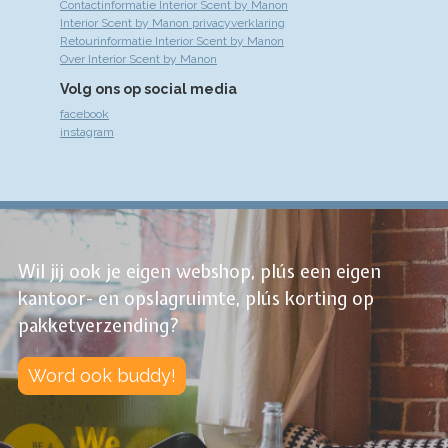
Contactinformatie Interior Scent by Manon
Interior Scent by Manon privacyverklaring
Retourinformatie Interior Scent by Manon
Over Interior Scent by Manon
Volg ons op social media
facebook
instagram
Wil jij ook je eigen webshop, plús een eigen
kantoor- en opslagruimte, plús korting op
pakketverzending?
Word ook buddy!