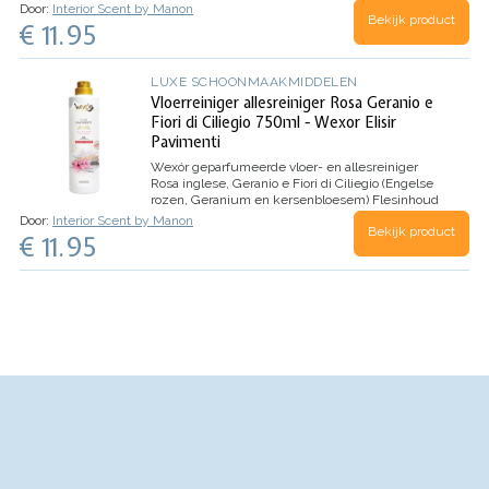
waterbloemen)
Flesinhoud van 750 ml.
Door:
Interior Scent by Manon
Bekijk product
€ 11.95
LUXE SCHOONMAAKMIDDELEN
Vloerreiniger allesreiniger Rosa Geranio e
Fiori di Ciliegio 750ml - Wexor Elisir
Pavimenti
Wexór geparfumeerde vloer- en allesreiniger
Rosa inglese, Geranio e Fiori di Ciliegio
(Engelse
rozen, Geranium en kersenbloesem)
Flesinhoud
van 750 ml
Door:
Interior Scent by Manon
Bekijk product
€ 11.95