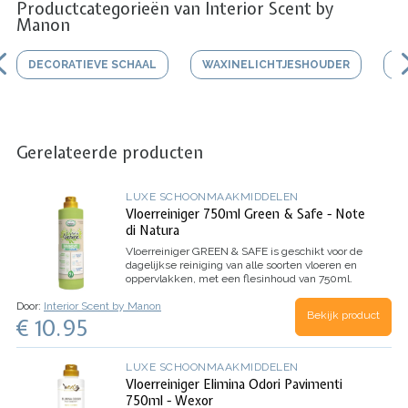
Productcategorieën van Interior Scent by
Manon
DECORATIEVE SCHAAL
WAXINELICHTJESHOUDER
V
Gerelateerde producten
LUXE SCHOONMAAKMIDDELEN
Vloerreiniger 750ml Green & Safe - Note
di Natura
Vloerreiniger GREEN & SAFE is geschikt voor de
dagelijkse reiniging van alle soorten vloeren en
oppervlakken, met een flesinhoud van 750ml.
Door:
Interior Scent by Manon
Bekijk product
€ 10.95
LUXE SCHOONMAAKMIDDELEN
Vloerreiniger Elimina Odori Pavimenti
750ml - Wexor