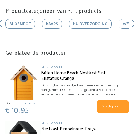
Productcategorieën van F.T. products
BLOEMPOT
KAARS
HUIDVERZORGING
WERK
Gerelateerde producten
NESTKASTJE
Bûten Home Beach Nestkast Sint
Eustatius Orange
Dit vrolijke nestkastje heeft een invliegopening
van 32mm.
De nestkast is geschikt voor onder
andere de koolmees, boomklever en mussen.
Gemaakt van FSC hout.
De nestkast is
Door:
F.T. products
eenvoudig op te hangen aan een boom of muur.
Bekijk product
€ 10.95
De zijkant van de nestkast is open te maken om
de kast te kunnen reinigen.
Afmetingen: 24 x 18
x 15 cm
Inhoud: 1 nestkast
NESTKASTJE
Nestkast Pimpelmees Freya