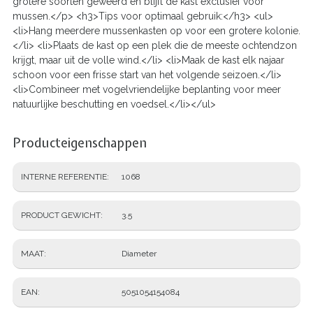
grotere soorten geweerd en blijft de kast exclusief voor
mussen.</p> <h3>Tips voor optimaal gebruik:</h3> <ul>
<li>Hang meerdere mussenkasten op voor een grotere kolonie.
</li> <li>Plaats de kast op een plek die de meeste ochtendzon
krijgt, maar uit de volle wind.</li> <li>Maak de kast elk najaar
schoon voor een frisse start van het volgende seizoen.</li>
<li>Combineer met vogelvriendelijke beplanting voor meer
natuurlijke beschutting en voedsel.</li></ul>
Producteigenschappen
INTERNE REFERENTIE
1068
PRODUCT GEWICHT
3.5
MAAT
Diameter
EAN
5051054154084