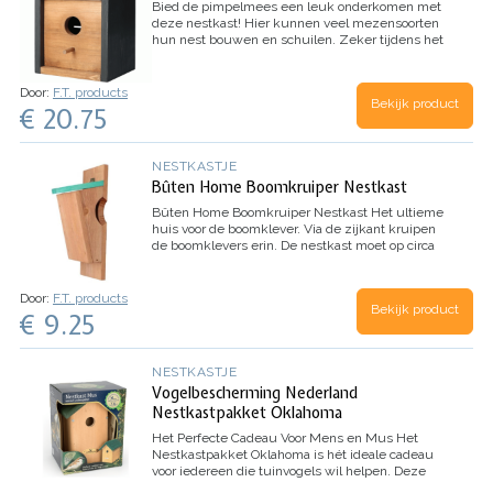
Bied de pimpelmees een leuk onderkomen met
deze nestkast!
Hier kunnen veel mezensoorten
hun nest bouwen en schuilen. Zeker tijdens het
broedseizoen ontstaat er een tekort aan veilige
en geschikte nestplekken. Door een nestkast te
plaatsen help je de vogels een handje. Zo maakt
Door:
F.T. products
Bekijk product
de pimpelmees maar al te graag gebruik van een
€ 20.75
nestkast.
Deze nestkast heeft een strak, modern
design en is gemaakt van dik, stevig
dennenhout.
De afmetingen van de Freya zijn ca.
NESTKASTJE
18 x 15 x 27 centimeter.
De invliegopening is 32
Bûten Home Boomkruiper Nestkast
mm groot.
Aan de achterkant is een opening
zodat je het huisje eenvoudig op kunt hangen.
In
Bûten Home Boomkruiper Nestkast
Het ultieme
het kort
Modern ontwerp
Eenvoudig op te
huis voor de boomklever. Via de zijkant kruipen
hangen
Geschikt voor veel mezensoorten
Stevig
de boomklevers erin.
De nestkast moet op circa
hout
250cm hoogte worden gehangen aan de stam
van een boom.
Afmetingen: 35cm x 12,5 cm x
13cm
Inhoud: 1x nestkast boomkruiper
Door:
F.T. products
Bekijk product
€ 9.25
NESTKASTJE
Vogelbescherming Nederland
Nestkastpakket Oklahoma
Het Perfecte Cadeau Voor Mens en Mus
Het
Nestkastpakket Oklahoma is hét ideale cadeau
voor iedereen die tuinvogels wil helpen. Deze
stijlvolle nestkast is gemaakt van FSC-