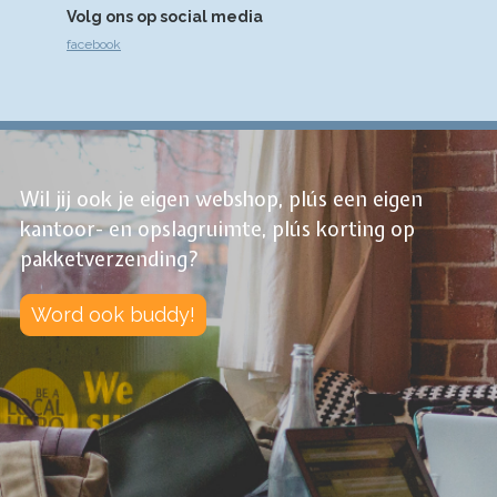
Volg ons op social media
facebook
Wil jij ook je eigen webshop, plús een eigen
kantoor- en opslagruimte, plús korting op
pakketverzending?
Word ook buddy!