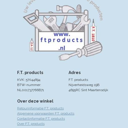
F.T. products
Adres
KVK: 57044694
F.T. products
BTW-nummer:
Nijverheidsweg 19B
NL001737766B71
4695RC Sint Maartensdijk
Over deze winkel
Retourinformatie F.T. products
Algemene voorwaarden F.T. products
Contactinformatie F.T. products
Over F.T. products