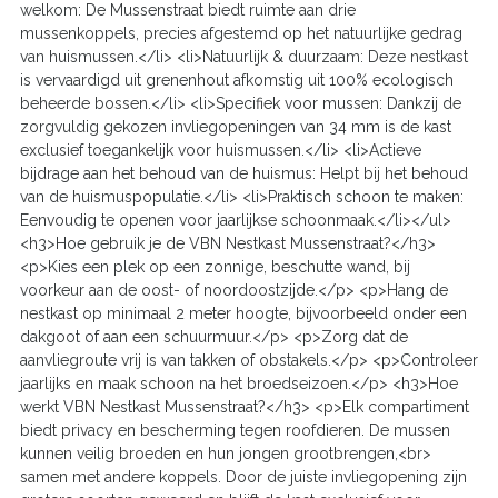
welkom: De Mussenstraat biedt ruimte aan drie
mussenkoppels, precies afgestemd op het natuurlijke gedrag
van huismussen.</li> <li>Natuurlijk & duurzaam: Deze nestkast
is vervaardigd uit grenenhout afkomstig uit 100% ecologisch
beheerde bossen.</li> <li>Specifiek voor mussen: Dankzij de
zorgvuldig gekozen invliegopeningen van 34 mm is de kast
exclusief toegankelijk voor huismussen.</li> <li>Actieve
bijdrage aan het behoud van de huismus: Helpt bij het behoud
van de huismuspopulatie.</li> <li>Praktisch schoon te maken:
Eenvoudig te openen voor jaarlijkse schoonmaak.</li></ul>
<h3>Hoe gebruik je de VBN Nestkast Mussenstraat?</h3>
<p>Kies een plek op een zonnige, beschutte wand, bij
voorkeur aan de oost- of noordoostzijde.</p> <p>Hang de
nestkast op minimaal 2 meter hoogte, bijvoorbeeld onder een
dakgoot of aan een schuurmuur.</p> <p>Zorg dat de
aanvliegroute vrij is van takken of obstakels.</p> <p>Controleer
jaarlijks en maak schoon na het broedseizoen.</p> <h3>Hoe
werkt VBN Nestkast Mussenstraat?</h3> <p>Elk compartiment
biedt privacy en bescherming tegen roofdieren. De mussen
kunnen veilig broeden en hun jongen grootbrengen,<br>
samen met andere koppels. Door de juiste invliegopening zijn