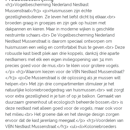
<h3>Vogelbescherming Nederland Nestkast
Mussenstraat</h3> <p>Huismussen zijn échte
gezelligheidsdieren. Ze leven het liefst dicht bij elkaar,<br>
broeden graag in groepjes en zijn gek op huizen met
dakpannen en kieren. Maar in moderne wijken is geschikte
nestruimte schaars.<br> De Vogelbescherming Nederland
Nestkast Mussenstraat is daarom speciaal ontworpen om
huismussen een veilig en comfortabel thuis te geven.<br> Deze
robuuste kast biedt plek aan drie koppels, dankzij drie aparte
nestkamers met elk een eigen invliegopening van 34 mm
precies goed voor de mus,<br> te klein voor grotere vogels.
</p> <h3>Waarom kiezen voor de VBN Nestkast Mussenstraat?
</h3> <p>De Mussenstraat is dé oplossing als je mussen wilt
helpen.<br> Met zijn drie compartimenten stimuleer je het
natuurlijke koloniebroedgedrag van huismussen,<br> wat zorgt
voor extra gezelligheid in je tuin of op je balkon. Gemaakt van
duurzaam grenenhout uit ecologisch beheerde bossen,<br> is
deze nestkast niet alleen goed voor de vogels, maar ook voor
het milieu.<br> Het groene dak en het stevige design zorgen
ervoor dat de kast jarenlang meegaat.</p> <h3>Voordelen van
VBN Nestkast Mussenstraat:</h3> <ul><li>Koloniebroeders