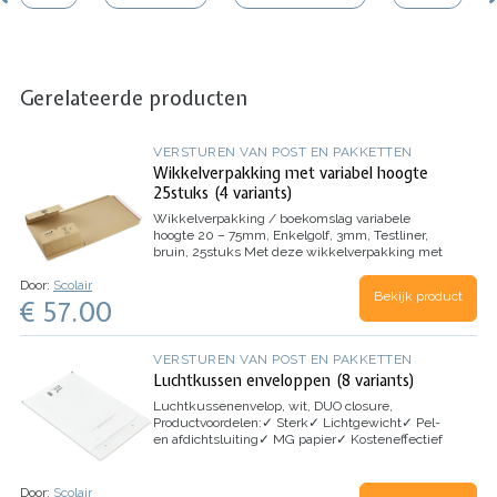
Gerelateerde producten
VERSTUREN VAN POST EN PAKKETTEN
Wikkelverpakking met variabel hoogte
25stuks (4 variants)
Wikkelverpakking / boekomslag variabele
hoogte 20 – 75mm, Enkelgolf, 3mm, Testliner,
bruin, 25stuks
Met deze wikkelverpakking met
variabele hoogte kunt u uw producten
Door:
Scolair
gemakkelijk verzenden dankzij de zelfklevende
Bekijk product
€ 57.00
sluiting en scheurstrip. Het is een ideale
oplossing voor een groot aantal formaten.
Productvoordelen:
– Rondom randbescherming
–
100% recycleerbaar
Toepassingen:
Boeken,
VERSTUREN VAN POST EN PAKKETTEN
catalogi, brochures etc.
Luchtkussen enveloppen (8 variants)
Luchtkussenenvelop, wit, DUO closure,
Productvoordelen:
✓
Sterk
✓
Lichtgewicht
✓
Pel-
en afdichtsluiting
✓
MG papier
✓
Kosteneffectief
Toepassingen:
CD’s, dvd’s, producten van laag
gewicht, boeken, rapporten, games en cosmetica
Door:
Scolair