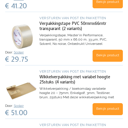
Bekijk product
€ 41.20
VERSTUREN VAN POST EN PAKKETTEN
Verpakkingstape PVC 50mmx66mtr
transparant (2 variants)
Verpakkingstape, Master’in Performance,
transparant, 50 mm x 66.00 m, 33 µm, PVC,
Solvent, No noise, Onbedrukt
Universeel
toepasbare PVC tape, geschikt voor het sluiten
Door:
Scolair
van dozen.
Het kenmerk van deze tape is dat het
Bekijk product
€ 29.75
onmiddellijk aan al uw verpakkingen hecht door
de hoge kleefkrachteigenschappen.
Productvoordelen:
– Goed bestand tegen
temperatuurschommelingen.
– Rolt geruisloos af
VERSTUREN VAN POST EN PAKKETTEN
– Soepel en elastisch
Wikkelverpakking met variabel hoogte
25stuks (4 variants)
Wikkelverpakking / boekomslag variabele
hoogte 20 – 75mm, Enkelgolf, 3mm, Testliner,
bruin, 25stuks
Met deze wikkelverpakking met
variabele hoogte kunt u uw producten
Door:
Scolair
gemakkelijk verzenden dankzij de zelfklevende
Bekijk product
€ 51.00
sluiting en scheurstrip. Het is een ideale
oplossing voor een groot aantal formaten.
Productvoordelen:
– Rondom randbescherming
–
100% recycleerbaar
Toepassingen:
Boeken,
VERSTUREN VAN POST EN PAKKETTEN
catalogi, brochures etc.