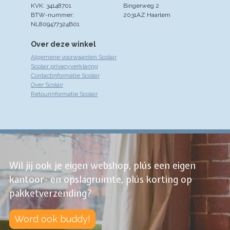
KVK: 34148701
Bingerweg 2
BTW-nummer:
2031AZ Haarlem
NL809477324B01
Over deze winkel
Algemene voorwaarden Scolair
Scolair privacyverklaring
Contactinformatie Scolair
Over Scolair
Retourinformatie Scolair
Wil jij ook je eigen webshop, plús een eigen
kantoor- en opslagruimte, plús korting op
pakketverzending?
Word ook buddy!