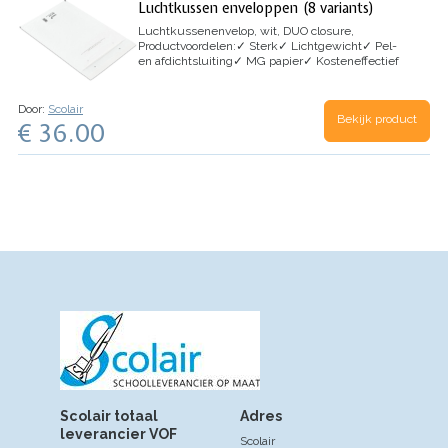
Luchtkussen enveloppen (8 variants)
Luchtkussenenvelop, wit, DUO closure,
Productvoordelen:
✓
Sterk
✓
Lichtgewicht
✓
Pel-
en afdichtsluiting
✓
MG papier
✓
Kosteneffectief
Toepassingen:
CD’s, dvd’s, producten van laag
gewicht, boeken, rapporten, games en cosmetica
Door:
Scolair
Bekijk product
€ 36.00
Scolair totaal
Adres
leverancier VOF
Scolair