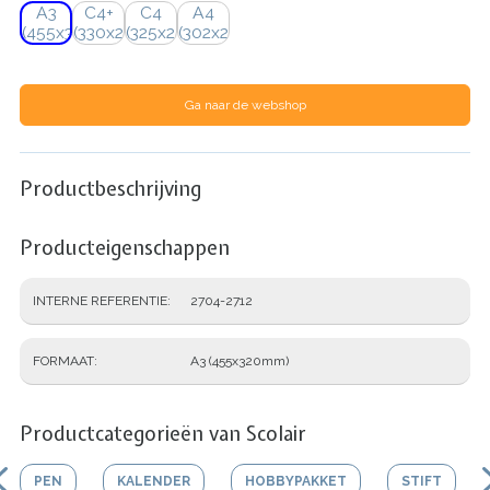
A3
C4+
C4
A4
(455x320mm)
(330x270mm)
(325x250mm)
(302x215mm)
Ga naar de webshop
Productbeschrijving
Producteigenschappen
INTERNE REFERENTIE
2704-2712
FORMAAT
A3 (455x320mm)
Productcategorieën van Scolair
PEN
KALENDER
HOBBYPAKKET
STIFT