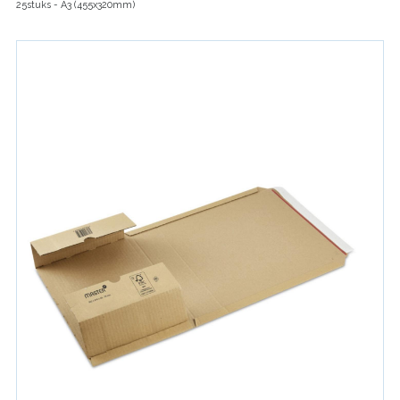
25stuks - A3 (455x320mm)