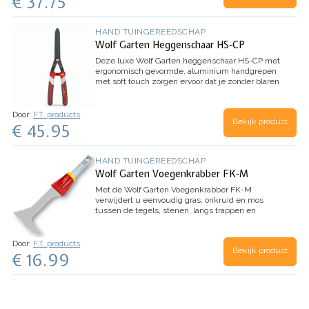
€ 37.75
takdikte: 50mm
Inhoud: 1 stuk
HAND TUINGEREEDSCHAP
Wolf Garten Heggenschaar HS-CP
Deze luxe Wolf Garten heggenschaar HS-CP met
ergonomisch gevormde, aluminium handgrepen
met soft touch zorgen ervoor dat je zonder blaren
de hele heg tot in perfectie kunt snoeien.
Met
zijn extra scherpe gebogen RVS-messen met
antikleeflaag wordt het snoeien van de heg weer
Door:
F.T. products
Bekijk product
leuk.
Lengte snijblad: 150mm
Maximale
€ 45.95
takdikte: 50mm
Inhoud: 1 stuk
HAND TUINGEREEDSCHAP
Wolf Garten Voegenkrabber FK-M
Met de Wolf Garten Voegenkrabber FK-M
verwijdert u eenvoudig gras, onkruid en mos
tussen de tegels, stenen, langs trappen en
muren en andere kleinere en smalle plekken.
De
voegenkrabber is geschikt voor alle multi-star
stelen. Met 1 eenvoudige klik op de steel te
Door:
F.T. products
Bekijk product
bevestigen en te verwijderen.
Inhoud: 1 stuk
€ 16.99