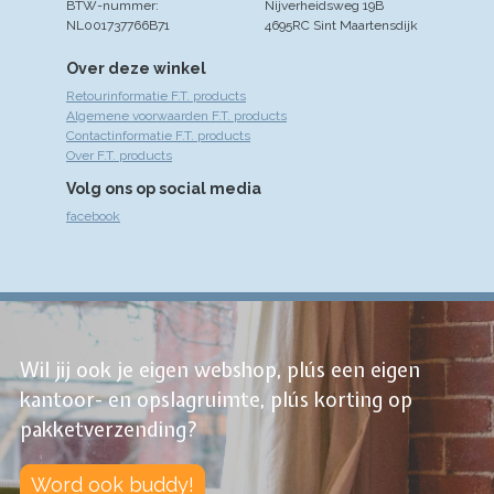
BTW-nummer:
Nijverheidsweg 19B
NL001737766B71
4695RC Sint Maartensdijk
Over deze winkel
Retourinformatie F.T. products
Algemene voorwaarden F.T. products
Contactinformatie F.T. products
Over F.T. products
Volg ons op social media
facebook
Wil jij ook je eigen webshop, plús een eigen
kantoor- en opslagruimte, plús korting op
pakketverzending?
Word ook buddy!