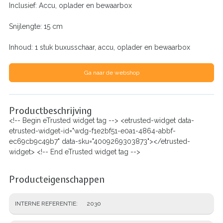
Inclusief: Accu, oplader en bewaarbox
Snijlengte: 15 cm
Inhoud: 1 stuk buxusschaar, accu, oplader en bewaarbox
Ga naar de webshop
Productbeschrijving
<!-- Begin eTrusted widget tag --> <etrusted-widget data-
etrusted-widget-id="wdg-f1e2bf51-e0a1-4864-abbf-
ec69cb9c49b7" data-sku="4009269303873"></etrusted-
widget> <!-- End eTrusted widget tag -->
Producteigenschappen
INTERNE REFERENTIE
2030