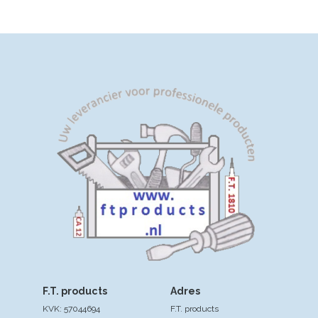
F.T. products
Adres
KVK: 57044694
F.T. products