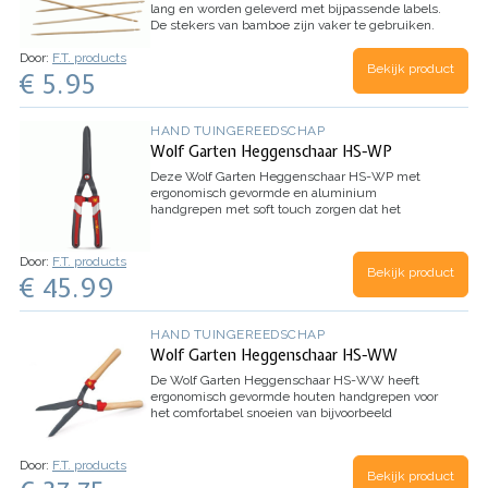
lang en worden geleverd met bijpassende labels.
De stekers van bamboe zijn vaker te gebruiken.
De labels zijn gemaakt van biologisch
Door:
F.T. products
afbreekbaar materiaal en hierop kan je veel
Bekijk product
€ 5.95
informatie kwijt. Super handig voor het labelen
van zaailingen en stekken. Zo weet je wanneer,
wat en waar je gezaaid hebt.
Inhoud:
5 bamboe
etiketstekers, 10 biologisch afbreekbare labels
HAND TUINGEREEDSCHAP
Wolf Garten Heggenschaar HS-WP
Deze Wolf Garten Heggenschaar HS-WP met
ergonomisch gevormde en aluminium
handgrepen met soft touch zorgen dat het
snoeien van de heg eenvoudig verloopt.
De
handgrepen hebben schokabosrberende
stootbuffers.
De scherpe en gebogen RVS
Door:
F.T. products
Bekijk product
messen hebben een anti-kleeflaag.
Lengte van
€ 45.99
het snijblad: 150mm
Maximale takdikte: 50mm
Inhoud: 1 stuk
HAND TUINGEREEDSCHAP
Wolf Garten Heggenschaar HS-WW
De Wolf Garten Heggenschaar HS-WW heeft
ergonomisch gevormde houten handgrepen voor
het comfortabel snoeien van bijvoorbeeld
heggen.
De kwalitatieve heggenschaar heeft een
gegolfd mes zodat de heg er weer perfect uit
ziet.
De messen zijn voorzien van een
Door:
F.T. products
Bekijk product
antikleeflaag.
Lengte snijblad: 150mm
Maximale