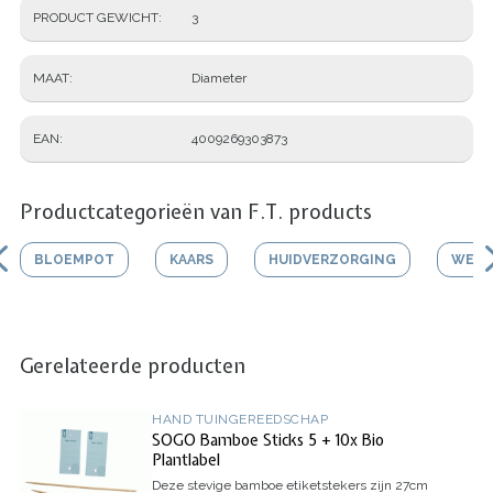
PRODUCT GEWICHT
3
MAAT
Diameter
EAN
4009269303873
Productcategorieën van F.T. products
BLOEMPOT
KAARS
HUIDVERZORGING
WERK
Gerelateerde producten
HAND TUINGEREEDSCHAP
SOGO Bamboe Sticks 5 + 10x Bio
Plantlabel
Deze stevige bamboe etiketstekers zijn 27cm