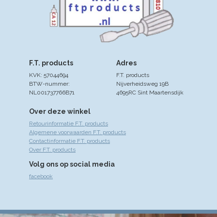
F.T. products
Adres
KVK: 57044694
F.T. products
BTW-nummer:
Nijverheidsweg 19B
NL001737766B71
4695RC Sint Maartensdijk
Over deze winkel
Retourinformatie F.T. products
Algemene voorwaarden F.T. products
Contactinformatie F.T. products
Over F.T. products
Volg ons op social media
facebook