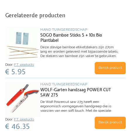
Gerelateerde producten
HAND TUINGEREEDSCHAP
SOGO Bamboe Sticks 5 + 10x Bio
Plantlabel
Deze stevige bamboe etiketstekers zijn 27cm
lang en worden geleverd met bijpassende labels.
De stekers van bamboe zijn vaker te gebruiken.
De labels zijn gemaakt van biologisch
Door:
F.T. products
afbreekbaar materiaal en hierop kan je veel
Bekijk product
€ 5.95
informatie kwijt. Super handig voor het labelen
van zaailingen en stekken. Zo weet je wanneer,
wat en waar je gezaaid hebt.
Inhoud:
5 bamboe
etiketstekers, 10 biologisch afbreekbare labels
HAND TUINGEREEDSCHAP
WOLF-Garten handzaag POWER CUT
SAW 275
De Wolf Powercut saw 275 heeft een
ergonomisch vormgegeven handgreep die is
voorzien van een soft touch.
Met de speciale
Japanse vertanding is er meer kracht tijdens de
Door:
F.T. products
trekkende beweging en ontstaat er een zuivere
Bekijk product
€ 46.35
snede die bacteriële infecties voorkomt.
Geschikt voor het zagen van dikke takken.
Met