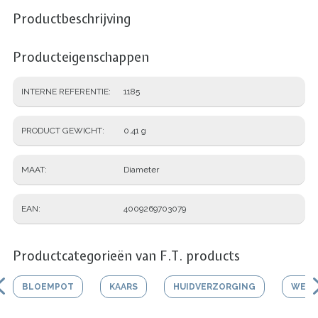
Productbeschrijving
Producteigenschappen
INTERNE REFERENTIE
1185
PRODUCT GEWICHT
0.41 g
MAAT
Diameter
EAN
4009269703079
Productcategorieën van F.T. products
BLOEMPOT
KAARS
HUIDVERZORGING
WERK