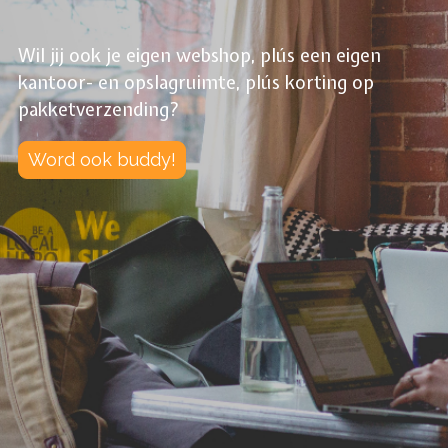
Wil jij ook je eigen webshop, plús een eigen
kantoor- en opslagruimte, plús korting op
pakketverzending?
Word ook buddy!