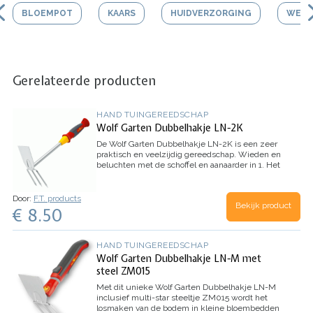
BLOEMPOT
KAARS
HUIDVERZORGING
WERK
Gerelateerde producten
HAND TUINGEREEDSCHAP
Wolf Garten Dubbelhakje LN-2K
De Wolf Garten Dubbelhakje LN-2K is een zeer
praktisch en veelzijdig gereedschap.
Wieden en
beluchten met de schoffel en aanaarder in 1.
Het
losmaken van de bodem met 3 scherpe tanden.
Dankzij de comfortzone op het handvat wordt de
schoffelbeweging ondersteunt.
Werkbreedte: 7
Door:
F.T. products
Bekijk product
cm
Inhoud: 1 stuk
€ 8.50
HAND TUINGEREEDSCHAP
Wolf Garten Dubbelhakje LN-M met
steel ZM015
Met dit unieke Wolf Garten Dubbelhakje LN-M
inclusief multi-star steeltje ZM015 wordt het
losmaken van de bodem in kleine bloembedden