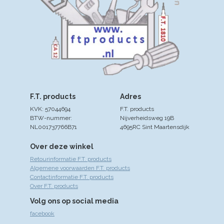
F.T. products
Adres
KVK: 57044694
F.T. products
BTW-nummer:
Nijverheidsweg 19B
NL001737766B71
4695RC Sint Maartensdijk
Over deze winkel
Retourinformatie F.T. products
Algemene voorwaarden F.T. products
Contactinformatie F.T. products
Over F.T. products
Volg ons op social media
facebook