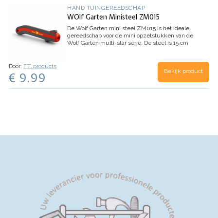
HAND TUINGEREEDSCHAP
WOlf Garten Ministeel ZM015
De Wolf Garten mini steel ZM015 is het ideale
gereedschap voor de mini opzetstukken van de
Wolf Garten multi-star serie.
De steel is 15 cm
lang.
Om de multi-star gereedschappen te
kunnen gebruiken is 1 van de multi-star stelen
onmisbaar. Deze steel is benodigd om de
Door:
F.T. products
Bekijk product
opzetstukken comfortabel te kunnen gebruiken,
€ 9.99
en alle onderdelen van de multi-star serie
passen op elke steel.
Inhoud: 1 stuk ZM015 mini
steel