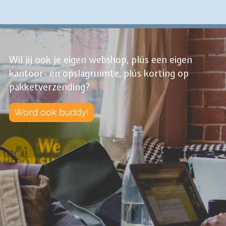
Wil jij ook je eigen webshop, plús een eigen
kantoor- en opslagruimte, plús korting op
pakketverzending?
Word ook buddy!