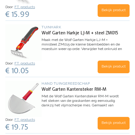
of moestuinen wel heel makkelijk.
Dankzij het
Door:
F.T. products
makkelijke kliksysteem heeft u in 1 klik de hak
Bekijk product
€ 15.99
gewisseld naar de aanaarder.
Werkbreedte: 7cm
Inhoud: 1 stuk LN-M Dubbelhakje + ministeel
ZM015
TUINHARK
Wolf Garten Harkje LJ-M + steel ZM015
Maak met de Wolf Garten Harkje LJ-M +
ministeel ZM015 de kleine bloembedden en de
moestuin weer op orde.
Verwijder het onkruid en
maak de grond weer netjes.
Wordt geleverd
inclusief ministeel.
Inhoud: 1 stuk harkje LJ-M +
1 stuk ministeel ZM015
Door:
F.T. products
Bekijk product
€ 10.05
HAND TUINGEREEDSCHAP
Wolf Garten Kantensteker RM-M
Met de Wolf Garten Kantensteker RM-M wordt
het steken van de graskanten erg eenvoudig
dankzij het vlijmscherpe mes.
Gemaakt van
hoogwaardig staal snijdt het overhangend gras
moeiteloos met een zuivere snede af.
Werkbreedte: 22,5 cm
Inhoud: 1 stuk
Door:
F.T. products
Bekijk product
€ 19.75