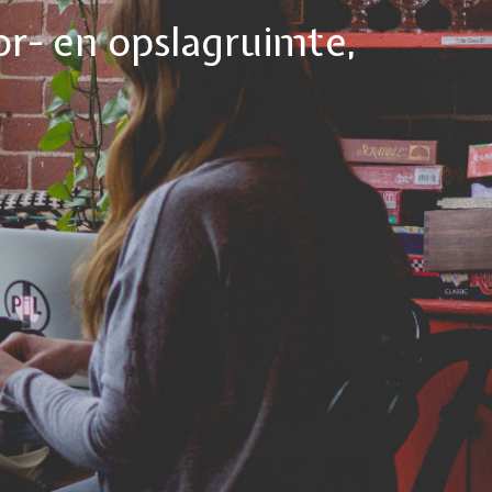
or- en opslagruimte,