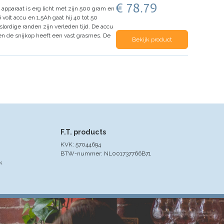
€ 78.79
 apparaat is erg licht met zijn 500 gram en
 volt accu en 1,5Ah gaat hij 40 tot 50
lordige randen zijn verleden tijd.
De accu
en de snijkop heeft een vast grasmes. De
Bekijk product
F.T. products
KVK: 57044694
BTW-nummer: NL001737766B71
k