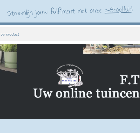
!
e-ShopHub
Stroomlijn jouw fulfilment met onze
 op product