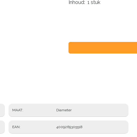
Inhoud: 1 stuk
MAAT
Diameter
EAN
4009269305518