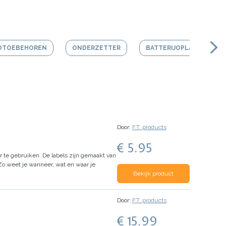
OTOEBEHOREN
ONDERZETTER
BATTERIJOPLADER
Door:
F.T. products
€ 5.95
r te gebruiken.
De labels zijn gemaakt van
 Zo weet je wanneer, wat en waar je
Bekijk product
Door:
F.T. products
€ 15.99