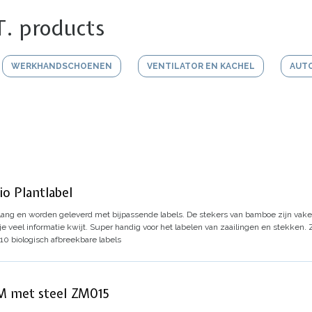
T. products
WERKHANDSCHOENEN
VENTILATOR EN KACHEL
AUT
o Plantlabel
lang en worden geleverd met bijpassende labels.
De stekers van bamboe zijn vake
je veel informatie kwijt. Super handig voor het labelen van zaailingen en stekken.
10 biologisch afbreekbare labels
M met steel ZM015