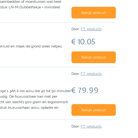
 bloembedden of moestuinen wel heel
 stuk LN-M Dubbelhakje + ministeel
Bekijk product
Door:
F.T. products
€ 10.05
nkruid en maak de grond weer netjes.
Bekijk product
Door:
F.T. products
€ 79.99
ge 1.3Ah li-ion accu die 40 tot 50 minuten
udig.
De buxusschaar kan niet per
cht van slechts 500 gram en ergonomsch
 stuk buxusschaar, accu, oplader en
Bekijk product
Door:
F.T. products