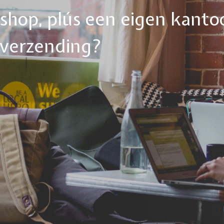
ebshop, plús een eigen kanto
tverzending?