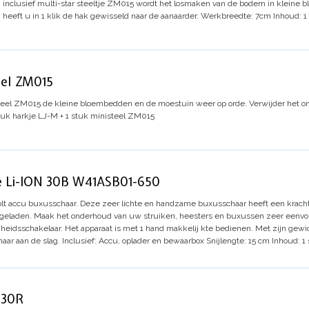
inclusief multi-star steeltje ZM015 wordt het losmaken van de bodem in kleine
heeft u in 1 klik de hak gewisseld naar de aanaarder.
Werkbreedte: 7cm
Inhoud: 1
eel ZM015
teel ZM015 de kleine bloembedden en de moestuin weer op orde.
Verwijder het o
tuk harkje LJ-M + 1 stuk ministeel ZM015
se Li-ION 30B W41ASB01-650
olt accu buxusschaar.
Deze zeer lichte en handzame buxusschaar heeft een krachti
pgeladen.
Maak het onderhoud van uw struiken, heesters en buxussen zeer eenvo
heidsschakelaar. Het apparaat is met 1 hand makkelij kte bedienen.
Met zijn gewi
aar aan de slag.
Inclusief: Accu, oplader en bewaarbox
Snijlengte: 15 cm
Inhoud: 1
 30R