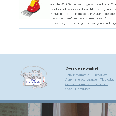
Met de Wolf Garten Accu grasschaar Li-ion Fi
hierdoor ook zeer wendbaar.
Met de ergonomisc
minuten mee, en is de accu in 4 uur opgeladen
grasschaar heeft een werkbreedte van 80mm.
messen zijn eenvoudig te vervangen zonder g
Over deze winkel
Retourinformatie F.T. products
Algemene voorwaarden F.T. product
Contactinformatie F.T. products
Over F.T. products