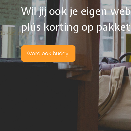
Wil jij ook je eigen w
plús korting op pakke
Word ook buddy!