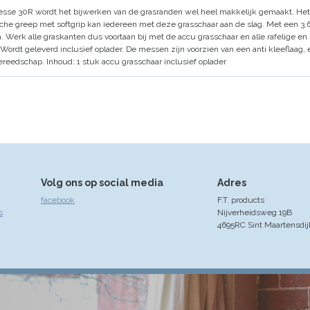
nesse 30R wordt het bijwerken van de grasranden wel heel makkelijk gemaakt.
Het
he greep met softgrip kan iedereen met deze grasschaar aan de slag.
Met een 3,6
.
Werk alle graskanten dus voortaan bij met de accu grasschaar en alle rafelige en s
Wordt geleverd inclusief oplader.
De messen zijn voorzien van een anti kleeflaag, 
ereedschap.
Inhoud: 1 stuk accu grasschaar inclusief oplader
Volg ons op social media
Adres
facebook
F.T. products
s
Nijverheidsweg 19B
4695RC Sint Maartensdij