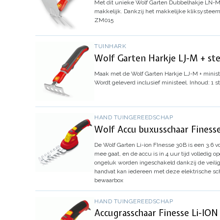
Met dit unieke Wolf Garten Dubbelhakje LN-M 
makkelijk.
Dankzij het makkelijke kliksysteem 
ZM015
TUINHARK
Wolf Garten Harkje LJ-M + st
Maak met de Wolf Garten Harkje LJ-M + minis
Wordt geleverd inclusief ministeel.
Inhoud: 1 s
HAND TUINGEREEDSCHAP
Wolf Accu buxusschaar Fines
De Wolf Garten Li-ion FInesse 30B is een 3.6 v
mee gaat, en de accu is in 4 uur tijd volledig o
ongeluk worden ingeschakeld dankzij de veilig
handvat kan iedereen met deze elektrische sch
bewaarbox
HAND TUINGEREEDSCHAP
Accugrasschaar Finesse Li-ION