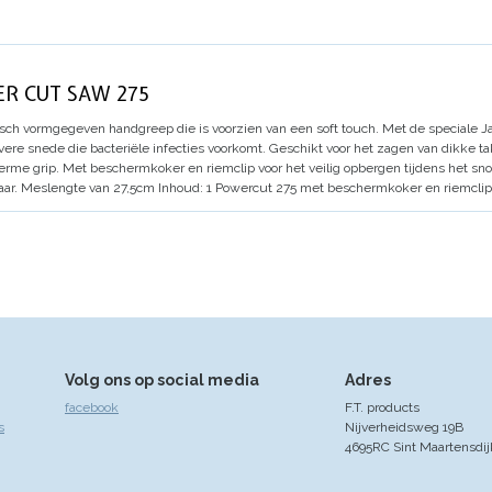
ER CUT SAW 275
ch vormgegeven handgreep die is voorzien van een soft touch.
Met de speciale Ja
ere snede die bacteriële infecties voorkomt.
Geschikt voor het zagen van dikke t
erme grip.
Met beschermkoker en riemclip voor het veilig opbergen tijdens het sno
ar.
Meslengte van 27,5cm
Inhoud: 1 Powercut 275 met beschermkoker en riemclip
Volg ons op social media
Adres
facebook
F.T. products
s
Nijverheidsweg 19B
4695RC Sint Maartensdij