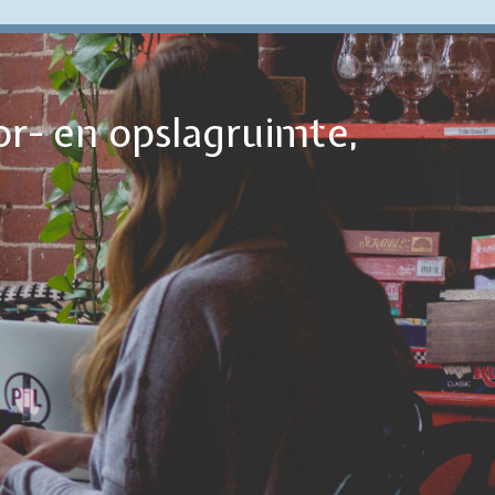
or- en opslagruimte,