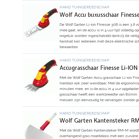
HAND TUINGEREEDSCHAP
Wolf Accu buxusschaar Fines
De Wolf Garten Li-ion FInesse 30B is een 3.6 v
mee gaat, en de accu is in 4 uur tijd volledig o
ongeluk worden ingeschakeld dankzij de veilig
handvat kan iedereen met deze elektrische sch
bewaarbox
HAND TUINGEREEDSCHAP
Accugrasschaar Finesse Li-ION
Met de Wolf Garten Accu grasschaar Li-ion Fi
hierdoor ook zeer wendbaar.
Met de ergonomisc
minuten mee, en is de accu in 4 uur opgeladen
grasschaar heeft een werkbreedte van 80mm.
messen zijn eenvoudig te vervangen zonder g
HAND TUINGEREEDSCHAP
Wolf Garten Kantensteker R
Met de Wolf Garten Kantensteker RM-M wordt 
overhangend gras moeiteloos met een zuivere 