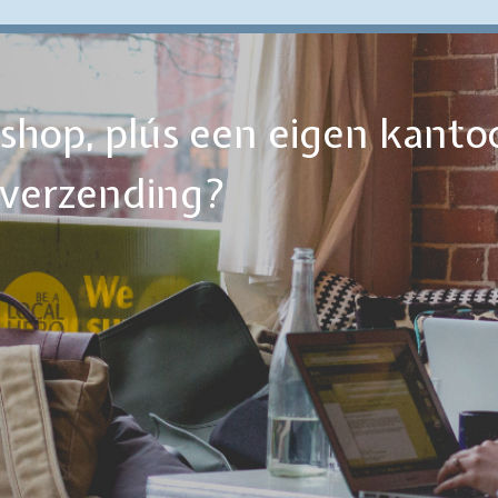
ebshop, plús een eigen kanto
tverzending?