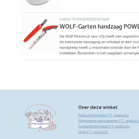
HAND TUINGEREEDSCHAP
WOLF-Garten handzaag POW
De Wolf Powercut saw 275 heeft een ergonomis
de trekkende beweging en ontstaat er een zuiv
handgreep heeft u maximale controle door de f
instelbaar.
Bovendien is het zaagblad vervangba
Over deze winkel
Retourinformatie F.T. products
Algemene voorwaarden F.T. product
Contactinformatie F.T. products
Over F.T. products