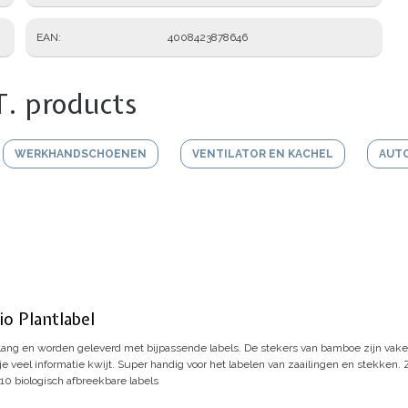
EAN
4008423878646
T. products
WERKHANDSCHOENEN
VENTILATOR EN KACHEL
AUT
o Plantlabel
lang en worden geleverd met bijpassende labels.
De stekers van bamboe zijn vake
je veel informatie kwijt. Super handig voor het labelen van zaailingen en stekken.
10 biologisch afbreekbare labels