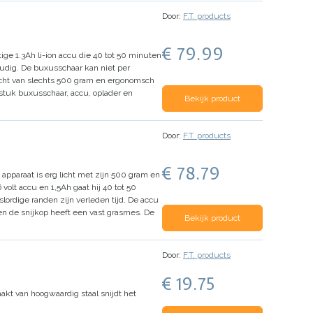
Door:
F.T. products
€ 79.99
ge 1.3Ah li-ion accu die 40 tot 50 minuten
udig.
De buxusschaar kan niet per
cht van slechts 500 gram en ergonomsch
 stuk buxusschaar, accu, oplader en
Bekijk product
Door:
F.T. products
€ 78.79
 apparaat is erg licht met zijn 500 gram en
 volt accu en 1,5Ah gaat hij 40 tot 50
lordige randen zijn verleden tijd.
De accu
en de snijkop heeft een vast grasmes. De
Bekijk product
Door:
F.T. products
€ 19.75
kt van hoogwaardig staal snijdt het