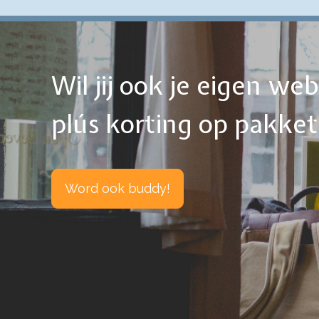
Wil jij ook je eigen w
plús korting op pakke
Word ook buddy!