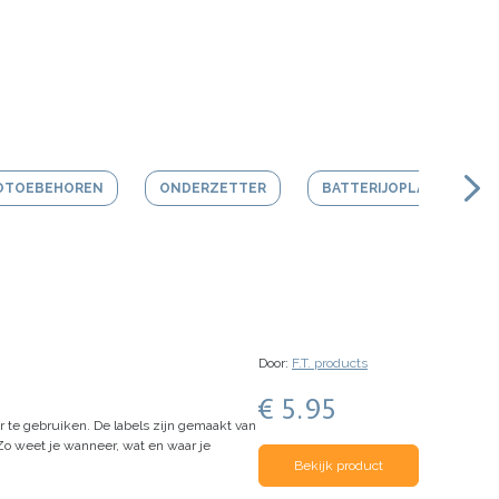
OTOEBEHOREN
ONDERZETTER
BATTERIJOPLADER
Door:
F.T. products
€ 5.95
r te gebruiken.
De labels zijn gemaakt van
 Zo weet je wanneer, wat en waar je
Bekijk product