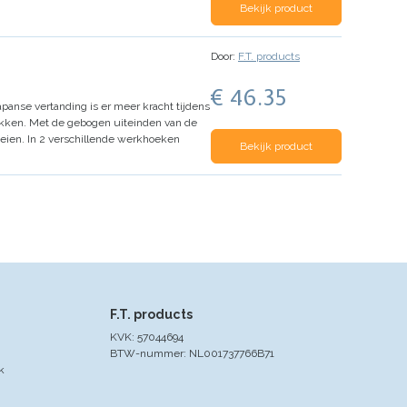
Bekijk product
Door:
F.T. products
€ 46.35
panse vertanding is er meer kracht tijdens
akken.
Met de gebogen uiteinden van de
eien.
In 2 verschillende werkhoeken
Bekijk product
F.T. products
KVK: 57044694
BTW-nummer: NL001737766B71
k