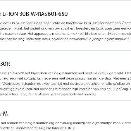
se Li-ION 30B W41ASB01-650
olt accu buxusschaar.
Deze zeer lichte en handzame buxusschaar heeft een krachti
pgeladen.
Maak het onderhoud van uw struiken, heesters en buxussen zeer eenvo
heidsschakelaar. Het apparaat is met 1 hand makkelij kte bedienen.
Met zijn gewi
aar aan de slag.
Inclusief: Accu, oplader en bewaarbox
Snijlengte: 15 cm
Inhoud: 1
 30R
nesse 30R wordt het bijwerken van de grasranden wel heel makkelijk gemaakt.
Het
he greep met softgrip kan iedereen met deze grasschaar aan de slag.
Met een 3,6
.
Werk alle graskanten dus voortaan bij met de accu grasschaar en alle rafelige en s
Wordt geleverd inclusief oplader.
De messen zijn voorzien van een anti kleeflaag, 
ereedschap.
Inhoud: 1 stuk accu grasschaar inclusief oplader
M-M
het steken van de graskanten erg eenvoudig dankzij het vlijmscherpe mes.
Gemaa
snede af.
Werkbreedte: 22,5 cm
Inhoud: 1 stuk