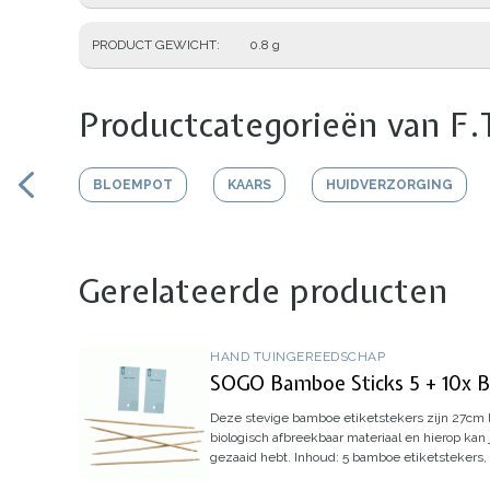
PRODUCT GEWICHT
0.8 g
Productcategorieën van F.
BLOEMPOT
KAARS
HUIDVERZORGING
Gerelateerde producten
HAND TUINGEREEDSCHAP
SOGO Bamboe Sticks 5 + 10x Bi
Deze stevige bamboe etiketstekers zijn 27cm 
biologisch afbreekbaar materiaal en hierop kan 
gezaaid hebt.
Inhoud:
5 bamboe etiketstekers, 