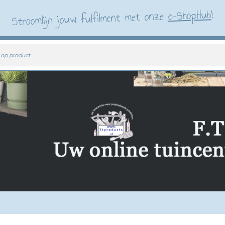
!
e-ShopHub
Stroomlijn jouw fulfilment met onze
 op product