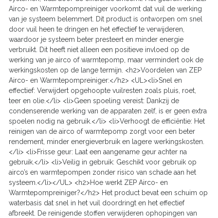
Airco- en Warmtepompreiniger voorkomt dat vuil de werking
van je systeem belemmert. Dit product is ontworpen om snel
door vuil heen te dringen en het effectief te verwijderen,
waardoor je systeem beter presteert en minder energie
verbruikt. Dit heeft niet alleen een positieve invloed op de
werking van je airco of warmtepomp, maar vermindert ook de
werkingskosten op de lange termijn. <h2>Voordelen van ZEP
Airco- en Warmtepompreiniger:</h2> <UL><li>Snel en
effectief: Verwijdert opgehoopte vuilresten zoals pluis, roet,
teer en olie.</li> <li>Geen spoeling vereist: Dankzij de
condenserende werking van de apparaten zelf, is er geen extra
spoelen nodig na gebruik.</li> <li>Verhoogt de efficiëntie: Het
reinigen van de airco of warmtepomp zorgt voor een beter
rendement, minder energieverbruik en lagere werkingskosten.
</li> <li>Frisse geur: Laat een aangename geur achter na
gebruik.</li> <li>Veilig in gebruik: Geschikt voor gebruik op
airco’s en warmtepompen zonder risico van schade aan het
systeem.</li></UL> <h2>Hoe werkt ZEP Airco- en
Warmtepompreiniger?</h2> Het product bevat een schuim op
waterbasis dat snel in het vuil doordringt en het effectief
afbreekt. De reinigende stoffen verwijderen ophopingen van