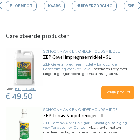
BLOEMPOT
KAARS
HUIDVERZORGING
WERK
Gerelateerde producten
SCHOONMAAK EN ONDERHOUDSMIDDEL
ZEP Gevel impregneermiddel - 5L
ZEP Gevelimpregneermiddel – Langdurige
Bescherming voor Uw Gevel
Bescherm uw gevel
langdurig tegen vocht, groene aanslag en vuil
met ZEP Gevelimpregneermiddel. Dit
transparante middel vormt een onzichtbare
beschermlaag die het uiterlijk van uw gevel niet
Door:
F.T. products
Bekijk product
aantast. Gemakkelijk aan te brengen met een
€ 49.50
drukspuit of borstel, voor een resultaat dat tot
wel 10 jaar werkzaam blijft.
Voordelen:
Voorkomt
indringen van regen en vocht.
Beschermt tegen
SCHOONMAAK EN ONDERHOUDSMIDDEL
groene aanslag en vuil.
100% transparant,
ZEP Terras & oprit reiniger - 1L
behoudt het uiterlijk van stenen.
Effectief tot 10
jaar na eenmalige toepassing.
ZEP Terras & Oprit Reiniger – Krachtige Reiniging
Gebruiksaanwijzing:
Reinig de gevel grondig en
voor Terrassen en Opritten
Maak korte metten
zorg dat deze droog is (minimaal 72 uur na
met hardnekkig vuil, olie en vet op terrassen,
regen).
Bescherm ramen en kozijnen met folie.
opritten en betonnen oppervlakken met ZEP
Breng het middel met een drukspuit of borstel