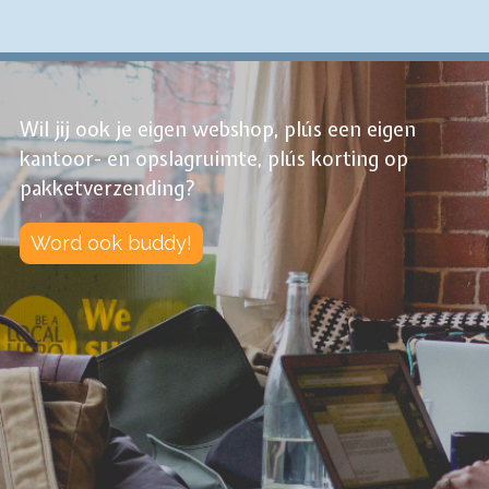
Wil jij ook je eigen webshop, plús een eigen
kantoor- en opslagruimte, plús korting op
pakketverzending?
Word ook buddy!