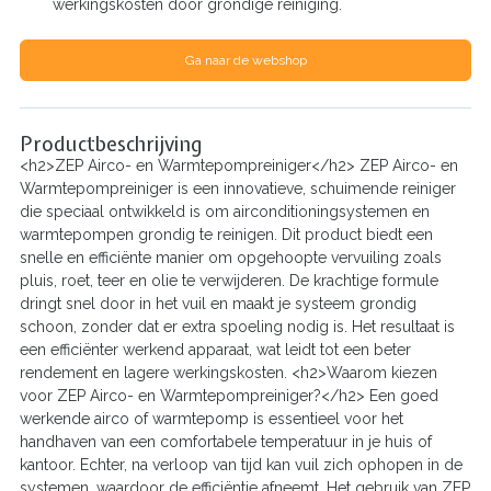
werkingskosten door grondige reiniging.
Ga naar de webshop
Productbeschrijving
<h2>ZEP Airco- en Warmtepompreiniger</h2> ZEP Airco- en
Warmtepompreiniger is een innovatieve, schuimende reiniger
die speciaal ontwikkeld is om airconditioningsystemen en
warmtepompen grondig te reinigen. Dit product biedt een
snelle en efficiënte manier om opgehoopte vervuiling zoals
pluis, roet, teer en olie te verwijderen. De krachtige formule
dringt snel door in het vuil en maakt je systeem grondig
schoon, zonder dat er extra spoeling nodig is. Het resultaat is
een efficiënter werkend apparaat, wat leidt tot een beter
rendement en lagere werkingskosten. <h2>Waarom kiezen
voor ZEP Airco- en Warmtepompreiniger?</h2> Een goed
werkende airco of warmtepomp is essentieel voor het
handhaven van een comfortabele temperatuur in je huis of
kantoor. Echter, na verloop van tijd kan vuil zich ophopen in de
systemen, waardoor de efficiëntie afneemt. Het gebruik van ZEP