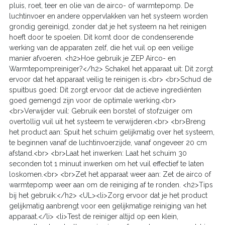
pluis, roet, teer en olie van de airco- of warmtepomp. De
luchtinvoer en andere oppervlakken van het systeem worden
grondig gereinigd, zonder dat je het systeem na het reinigen
hoeft door te spoelen. Dit komt door de condenserende
werking van de apparaten zelf, die het vuil op een veilige
manier afvoeren. <h2>Hoe gebruik je ZEP Airco- en
Warmtepompreiniger?</h2> Schakel het apparaat uit: Dit zorgt
ervoor dat het apparaat veilig te reinigen is.<br> <br>Schud de
spuitbus goed: Dit zorgt ervoor dat de actieve ingrediënten
goed gemengd zijn voor de optimale werking.<br>
<br>Verwijder vuil: Gebruik een borstel of stofzuiger om
overtollig vuil uit het systeem te verwijderen.<br> <br>Breng
het product aan: Spuit het schuim gelijkmatig over het systeem,
te beginnen vanaf de luchtinvoerzijde, vanaf ongeveer 20 cm
afstand.<br> <br>Laat het inwerken: Laat het schuim 30
seconden tot 1 minuut inwerken om het vuil effectief te laten
loskomen.<br> <br>Zet het apparaat weer aan: Zet de airco of
warmtepomp weer aan om de reiniging af te ronden. <h2>Tips
bij het gebruik:</h2> <UL><li>Zorg ervoor dat je het product
gelijkmatig aanbrengt voor een gelijkmatige reiniging van het
apparaat.</li> <li>Test de reiniger altijd op een klein,