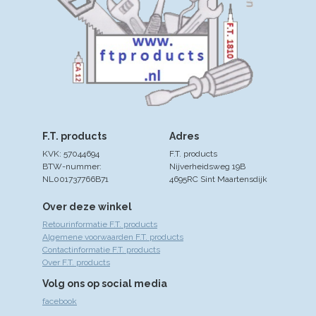
F.T. products
Adres
KVK: 57044694
F.T. products
BTW-nummer:
Nijverheidsweg 19B
NL001737766B71
4695RC Sint Maartensdijk
Over deze winkel
Retourinformatie F.T. products
Algemene voorwaarden F.T. products
Contactinformatie F.T. products
Over F.T. products
Volg ons op social media
facebook