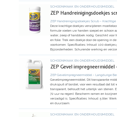
SCHOONMAAK EN ONDERHOUDSMIDDEL
ZEP Handreinigingsdoekjes scr
ZEP Handreinigingsdoekjes Scrub – Krachtige 
Deze krachtige doekjes verwijderen moeiteloos 
formule voelen uw handen soepel en schoon aa
water, zeep of handdoek nodig.
Geschikt voor 
en folie.
Trek een doekje door de opening in de
voorkomen.
Specificaties:
Inhoud:
100 doekjes 
Bijzonderheden:
Schurende werking en verzor
SCHOONMAAK EN ONDERHOUDSMIDDEL
ZEP Gevel impregneermiddel 
ZEP Gevelimpregneermiddel – Langdurige Be
Gevelimpregneermiddel. Dit transparante midde
drukspuit of borstel, voor een resultaat dat tot 
transparant, behoudt het uiterlijk van stenen.
E
72 uur na regen).
Bescherm ramen en kozijnen 
verzadigd is.
Specificaties:
Inhoud:
5 liter.
Werk
en duurzaam.
SCHOONMAAK EN ONDERHOUDSMIDDEL