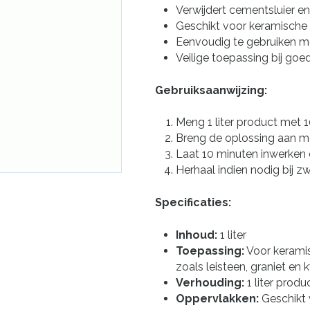
Verwijdert cementsluier e
Geschikt voor keramische 
Eenvoudig te gebruiken me
Veilige toepassing bij goe
Gebruiksaanwijzing:
Meng 1 liter product met 10
Breng de oplossing aan me
Laat 10 minuten inwerken 
Herhaal indien nodig bij z
Specificaties:
Inhoud:
1 liter
Toepassing:
Voor keramis
zoals leisteen, graniet en k
Verhouding:
1 liter produc
Oppervlakken:
Geschikt 