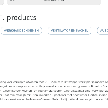
T. products
WERKHANDSCHOENEN
VENTILATOR EN KACHEL
AUT
ssing voor Verstopte Afvoeren
Met ZEP Vloeibare Ontstopper verwijder je moeitelo
angekoekte zeepresten en vuil op, waardoor de doorstroming weer optimaal is.
Voo
n.
Geschikt voor keuken- en badkamerafvoeren.
Gebruiksaanwijzing:
Verwijder zo
er.
Laat minimaal 30 minuten inwerken.
Spoel door met heet water.
Herhaal indien
kt voor keuken- en badkamerafvoeren.
Gebruikstijd:
Werkt binnen 30 minuten.
V