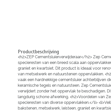
Productbeschrijving
<h2>ZEP Cementsluierverwijderaar</h2> Zep Cementsl
specieresten van een breed scala aan oppervlakken
graniet en kwartsiet. Dit product is ideaal voor re
van metselwerk en natuurstenen oppervlakken. <h
vaak een hardnekkige cementsluier achterblijven di
keramische tegels en natuursteen. Zep Cementsluierv
verwijdert zonder het oppervlak te beschadigen. Di
langdurig schone afwerking. <h2>Voordelen van Zep 
specieresten van diverse oppervlakken.</li> <li>Ve
bakstenen, metselwerk, leisteen, graniet en kwartsi