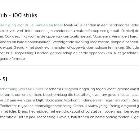
ub - 100 stuks
Reiniging voor Vuile Handen en Meer
Maak vuile handen in een handomdraai sch
olie, vet, verf, inkt, teer en lijm zonder dat u water of zeep nodig heeft. Dankzi
n. Ook geschikt voor harde oppervlakken zoals metaal.
Voordelen:
Verwijdert hardne
handen en harde oppervlakken.
Verzorgende werking voor zachte, soepele handen.
 deksel.
Gebruik het doekje om handen of oppervlakken schoon te maken.
Sluit d
per bus.
Toepassing:
Handen, gereedschap en harde oppervlakken.
Niet geschikt v
gende formule.
- 5L
scherming voor Uw Gevel
Bescherm uw gevel langdurig tegen vocht, groene aansl
l vormt een onzichtbare beschermlaag die het uiterlijk van uw gevel niet aantas
wel 10 jaar werkzaam blijft.
Voordelen:
Voorkomt indringen van regen en vocht.
Besc
ffectief tot 10 jaar na eenmalige toepassing.
Gebruiksaanwijzing:
Reinig de gevel g
met folie.
Breng het middel met een drukspuit of borstel van boven naar beneden
zaamheid:
Tot 10 jaar.
Toepassing:
Gevels, bakstenen en harde ondergronden.
Eig