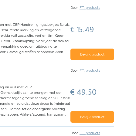
Door:
F.T. products
oon met ZEP Handreinigingsdoekjes Scrub.
€ 15.49
j de schurende werking en verzorgende
kkig vuil zoals olie, verf en lijm.
Geen
Gebruiksaanwijzing:
Verwijder de deksel
e verpakking goed om uitdroging te
oor:
Gevoelige stoffen of oppervlakken.
Bekijk product
Door:
F.T. products
ag en vuil met ZEP
€ 49.50
t. Gemakkelijk aan te brengen met een
hermt tegen groene aanslag en vuil.
100%
rondig en zorg dat deze droog is (minimaal
 aan.
Herhaal tot de ondergrond volledig
enschappen:
Waterafstotend, transparant
Bekijk product
Door:
F.T. products