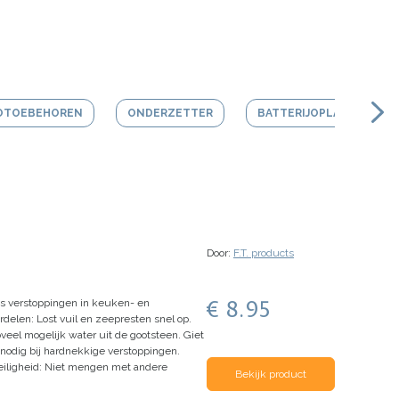
OTOEBEHOREN
ONDERZETTER
BATTERIJOPLADER
Door:
F.T. products
€ 8.95
os verstoppingen in keuken- en
rdelen:
Lost vuil en zeepresten snel op.
veel mogelijk water uit de gootsteen.
Giet
 nodig bij hardnekkige verstoppingen.
eiligheid:
Niet mengen met andere
Bekijk product