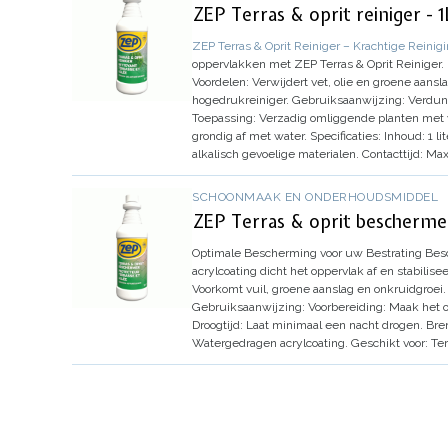
ZEP Terras & oprit reiniger - 1
ZEP Terras & Oprit Reiniger – Krachtige Reinigi
oppervlakken met ZEP Terras & Oprit Reiniger.
Voordelen:
Verwijdert vet, olie en groene aansl
hogedrukreiniger.
Gebruiksaanwijzing:
Verdun
Toepassing:
Verzadig omliggende planten met 
grondig af met water.
Specificaties:
Inhoud:
1 lit
alkalisch gevoelige materialen.
Contacttijd:
Maxi
SCHOONMAAK EN ONDERHOUDSMIDDEL
ZEP Terras & oprit beschermer
Optimale Bescherming voor uw Bestrating
Besc
acrylcoating dicht het oppervlak af en stabil
Voorkomt vuil, groene aanslag en onkruidgroei.
Gebruiksaanwijzing:
Voorbereiding:
Maak het o
Droogtijd:
Laat minimaal een nacht drogen. Bre
Watergedragen acrylcoating.
Geschikt voor:
Ter