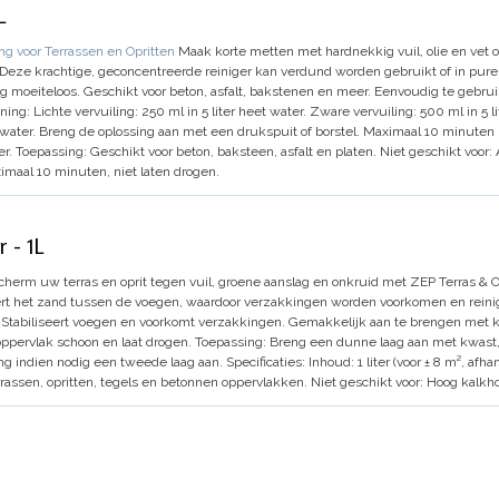
L
ng voor Terrassen en Opritten
Maak korte metten met hardnekkig vuil, olie en vet o
 Deze krachtige, geconcentreerde reiniger kan verdund worden gebruikt of in pure
ag moeiteloos.
Geschikt voor beton, asfalt, bakstenen en meer.
Eenvoudig te gebrui
ning:
Lichte vervuiling: 250 ml in 5 liter heet water.
Zware vervuiling: 500 ml in 5 li
water.
Breng de oplossing aan met een drukspuit of borstel.
Maximaal 10 minuten l
er.
Toepassing:
Geschikt voor beton, baksteen, asfalt en platen.
Niet geschikt voor:
maal 10 minuten, niet laten drogen.
 - 1L
herm uw terras en oprit tegen vuil, groene aanslag en onkruid met ZEP Terras &
iseert het zand tussen de voegen, waardoor verzakkingen worden voorkomen en rein
Stabiliseert voegen en voorkomt verzakkingen.
Gemakkelijk aan te brengen met kwa
ppervlak schoon en laat drogen.
Toepassing:
Breng een dunne laag aan met kwast, r
ng indien nodig een tweede laag aan.
Specificaties:
Inhoud:
1 liter (voor ± 8 m², afh
rassen, opritten, tegels en betonnen oppervlakken.
Niet geschikt voor:
Hoog kalkho