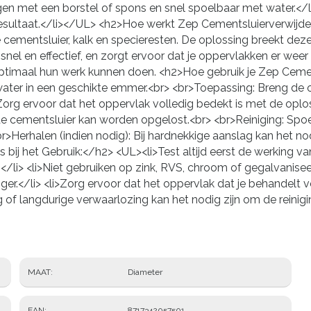
ngen met een borstel of spons en snel spoelbaar met water.</li
esultaat.</li></UL> <h2>Hoe werkt Zep Cementsluierverwijde
e cementsluier, kalk en specieresten. De oplossing breekt dez
nel en effectief, en zorgt ervoor dat je oppervlakken er weer 
 optimaal hun werk kunnen doen. <h2>Hoe gebruik je Zep Ceme
r water in een geschikte emmer.<br> <br>Toepassing: Breng de
rg ervoor dat het oppervlak volledig bedekt is met de oploss
de cementsluier kan worden opgelost.<br> <br>Reiniging: Spo
<br>Herhalen (indien nodig): Bij hardnekkige aanslag kan het 
ps bij het Gebruik:</h2> <UL><li>Test altijd eerst de werking
</li> <li>Niet gebruiken op zink, RVS, chroom of gegalvanis
niger.</li> <li>Zorg ervoor dat het oppervlak dat je behandelt
g of langdurige verwaarlozing kan het nodig zijn om de reinig
MAAT
Diameter
EAN
8717342057501