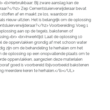
> <li>Herbruikbaar: Bij zware aanslag kan de
raar?</h2> Zep Cementsluierverwijderaar bevat
e stoffen af en maakt ze los, waardoor ze
als nieuw uitzien. Het is belangrijk om de oplossing
ntsluierverwijderaar?</h2> Voorbereiding: Voeg 1
 oplossing aan op de tegels, bakstenen of
ing.<br> <br>Inwerktijd: Laat de oplossing 10
el de oppervlakken grondig af met schoon water
nodig zijn om de behandeling te herhalen om het
 van de oplossing op een onopvallende plaats om te
eerde oppervlakken, aangezien deze materialen
 vooraf goed is voorbereid (bijvoorbeeld bakstenen
ing meerdere keren te herhalen.</li></UL>