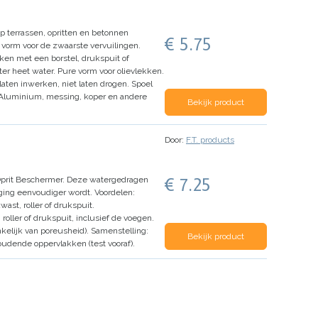
p terrassen, opritten en betonnen
€ 5.75
 vorm voor de zwaarste vervuilingen.
ken met een borstel, drukspuit of
ter heet water.
Pure vorm voor olievlekken.
aten inwerken, niet laten drogen.
Spoel
Aluminium, messing, koper en andere
Bekijk product
Door:
F.T. products
€ 7.25
 Oprit Beschermer. Deze watergedragen
iging eenvoudiger wordt.
Voordelen:
st, roller of drukspuit.
oller of drukspuit, inclusief de voegen.
ankelijk van poreusheid).
Samenstelling:
Bekijk product
udende oppervlakken (test vooraf).