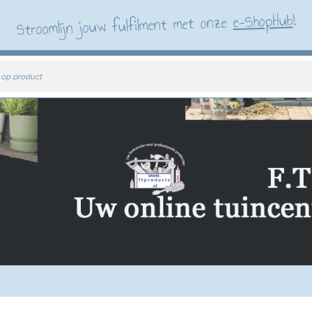
!
e-ShopHub
Stroomlijn jouw fulfilment met onze
 op product