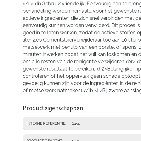
</li> <li>Gebruiksvriendelijk: Eenvoudig aan te bre
behandeling worden herhaald voor het gewenste r
actieve ingrediënten die zich snel verbinden met d
eenvoudig kunnen worden verwijderd. Dit proces is s
goed in te laten werken, zodat de actieve stoffen
liter Zep Cementsluierverwijderaar toe aan 10 lite
metselwerk met behulp van een borstel of spons. Zo
minuten inwerken zodat het vuil kan loskomen en 
om alle resten van de reiniger te verwijderen.<br> 
gewenste resultaat te bereiken. <h2>Belangrijke Ti
controleren of het oppervlak geen schade oploopt.
gevoelig kunnen zijn voor de ingrediënten in de rei
of metselwerk natmaken).</li> <li>Bij zware aansla
Producteigenschappen
INTERNE REFERENTIE
2454
PRODUCT GEWICHT
1.3 g