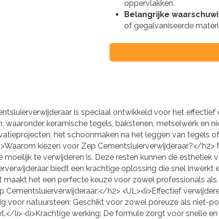
oppervlakken.
Belangrijke waarschuw
of gegalvaniseerde materi
uierverwijderaar is speciaal ontwikkeld voor het effectief e
, waaronder keramische tegels, bakstenen, metselwerk en ni
novatieprojecten, het schoonmaken na het leggen van tegels of 
2>Waarom kiezen voor Zep Cementsluierverwijderaar?</h2> N
e moeilijk te verwijderen is. Deze resten kunnen de esthetiek
erwijderaar biedt een krachtige oplossing die snel inwerkt en
t maakt het een perfecte keuze voor zowel professionals als
Cementsluierverwijderaar:</h2> <UL><li>Effectief verwijderen
ilig voor natuursteen: Geschikt voor zowel poreuze als niet-p
et.</li> <li>Krachtige werking: De formule zorgt voor snelle e