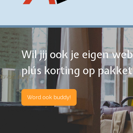
Wil jij ook je eigen w
plús korting op pakke
Word ook buddy!