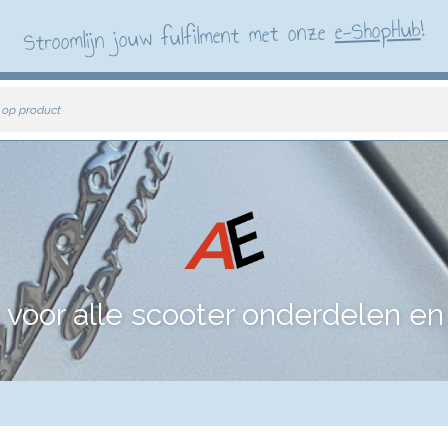
!
e-ShopHub
Stroomlijn jouw fulfilment met onze
 op product
voor alle scooter onderdelen en 