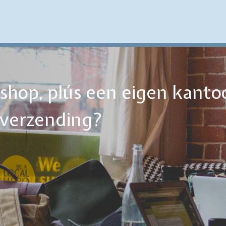
ebshop, plús een eigen kanto
tverzending?