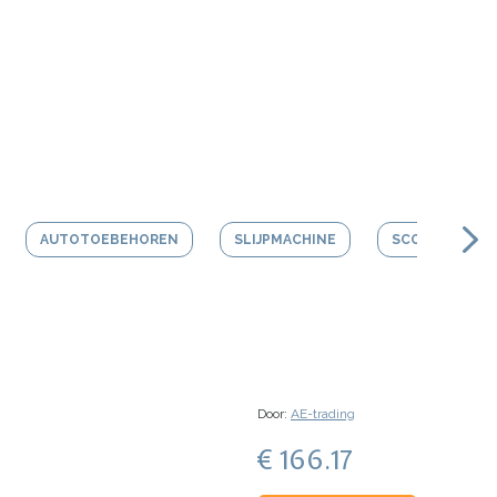
AUTOTOEBEHOREN
SLIJPMACHINE
SCOOTER HEL
Door:
AE-trading
€ 166.17