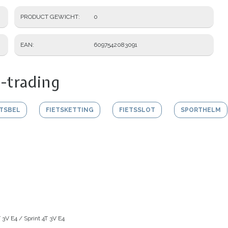
PRODUCT GEWICHT
0
EAN
6097542083091
-trading
ETSBEL
FIETSKETTING
FIETSSLOT
SPORTHELM
 3V E4 / Sprint 4T 3V E4