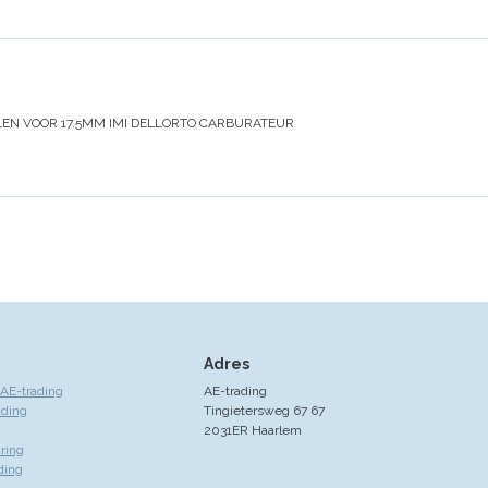
LEN VOOR 17.5MM IMI DELLORTO CARBURATEUR
Adres
AE-trading
AE-trading
ading
Tingietersweg 67 67
2031ER Haarlem
ring
ding