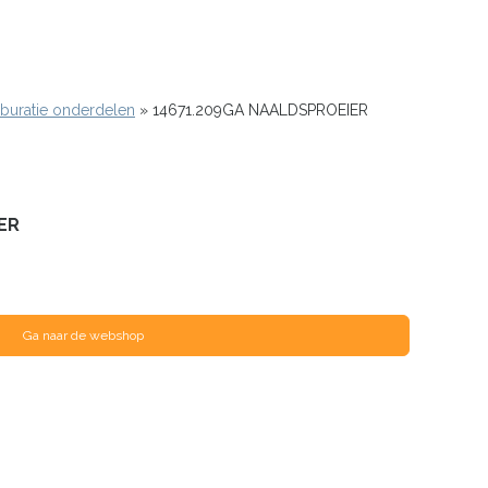
buratie onderdelen
14671.209GA NAALDSPROEIER
ER
Ga naar de webshop