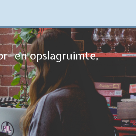
or- en opslagruimte,