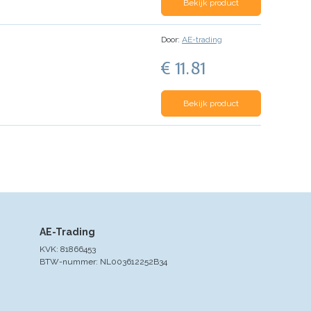
Bekijk product
Door:
AE-trading
€ 11.81
Bekijk product
AE-Trading
KVK: 81866453
BTW-nummer: NL003612252B34