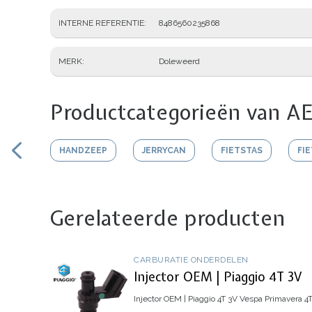
INTERNE REFERENTIE
8486560235868
MERK
Doleweerd
Productcategorieën van AE
HANDZEEP
JERRYCAN
FIETSTAS
FI
Gerelateerde producten
CARBURATIE ONDERDELEN
Injector OEM | Piaggio 4T 3V
Injector OEM | Piaggio 4T 3V
Vespa Primavera 4T