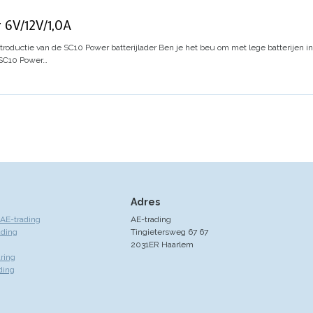
 6V/12V/1,0A
troductie van de SC10 Power batterijlader
Ben je het beu om met lege batterijen in j
 SC10 Power…
Adres
AE-trading
AE-trading
ading
Tingietersweg 67 67
2031ER Haarlem
ring
ding