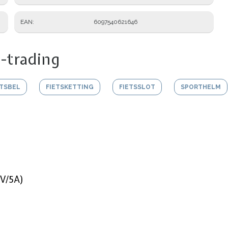
EAN
6097540621646
-trading
ETSBEL
FIETSKETTING
FIETSSLOT
SPORTHELM
2V/5A)