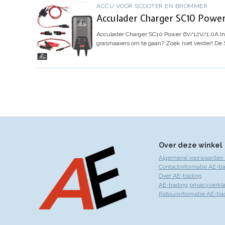
ACCU VOOR SCOOTER EN BROMMER
Acculader Charger SC10 Power
Acculader Charger SC10 Power 6V/12V/1,0A
In
grasmaaiers om te gaan? Zoek niet verder! De
Over deze winkel
Algemene voorwaarden 
Contactinformatie AE-tr
Over AE-trading
AE-trading privacyverkla
Retourinformatie AE-tra