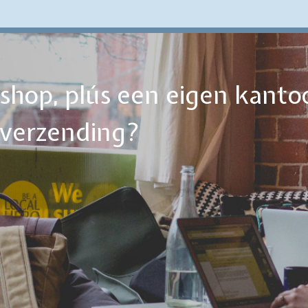
ebshop, plús een eigen kanto
tverzending?