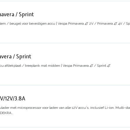
avera / Sprint
lem / beugel voor bevestigen accu | Vespa Primavera 4T 2V / Primavera 4T 4V / Spr
vera / Sprint
cu afdekplaat / treeplank mat midden | Vespa Primavera 4T / Sprint 4T
V/12V/3.8A
lader met microprocessor voor laden van alle 12V accu's, inclusief Li-ion. Multi-s
e. DEKRA…