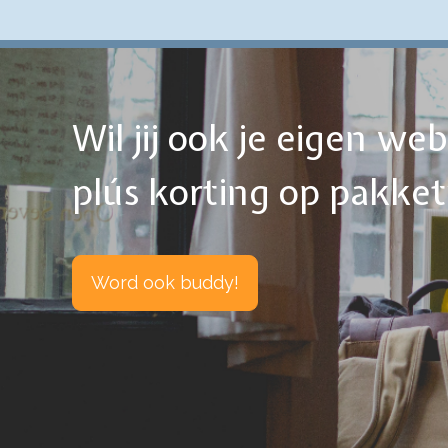
Wil jij ook je eigen w
plús korting op pakke
Word ook buddy!