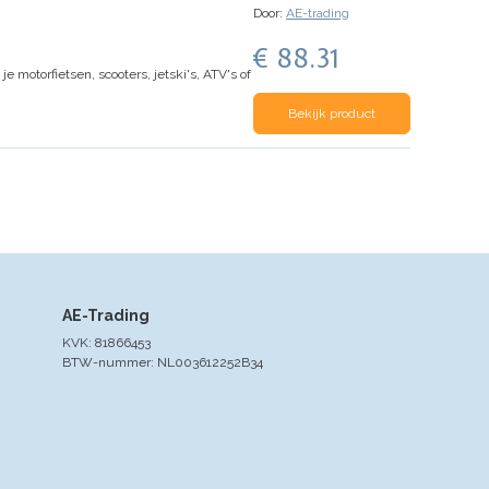
Door:
AE-trading
€ 88.31
e motorfietsen, scooters, jetski's, ATV's of
Bekijk product
AE-Trading
KVK: 81866453
BTW-nummer: NL003612252B34