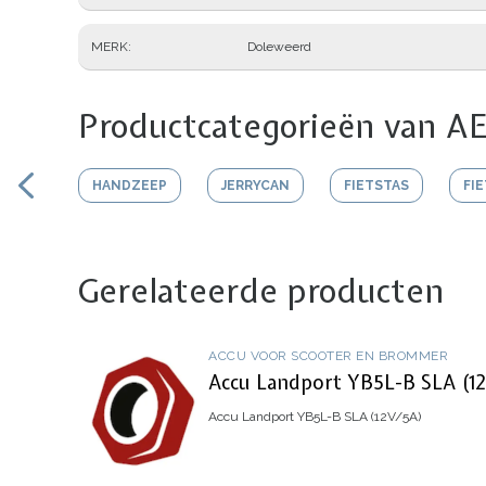
MERK
Doleweerd
Productcategorieën van AE
HANDZEEP
JERRYCAN
FIETSTAS
FI
Gerelateerde producten
ACCU VOOR SCOOTER EN BROMMER
Accu Landport YB5L-B SLA (1
Accu Landport YB5L-B SLA (12V/5A)