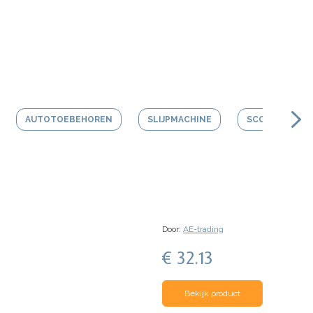
AUTOTOEBEHOREN
SLIJPMACHINE
SCOOTER HEL
Door:
AE-trading
€ 32.13
Bekijk product