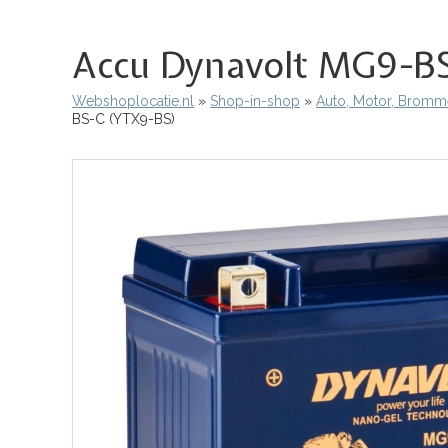
Accu Dynavolt MG9-B
Webshoplocatie.nl
Shop-in-shop
Auto, Motor, Bromme
Kruimelpad
BS-C (YTX9-BS)