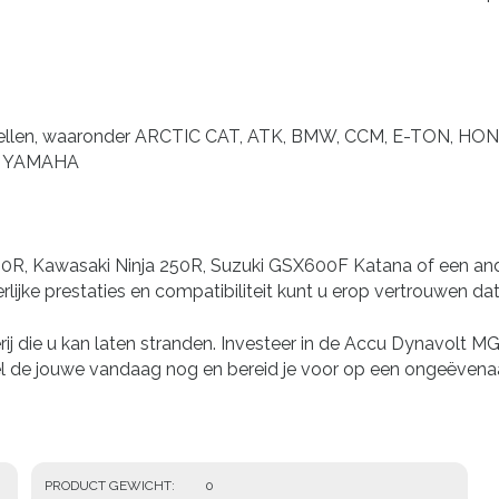
odellen, waaronder ARCTIC CAT, ATK, BMW, CCM, E-TON,
n YAMAHA
00R, Kawasaki Ninja 250R, Suzuki GSX600F Katana of een a
lijke prestaties en compatibiliteit kunt u erop vertrouwen da
 die u kan laten stranden. Investeer in de Accu Dynavolt 
l de jouwe vandaag nog en bereid je voor op een ongeëvenaar
PRODUCT GEWICHT
0