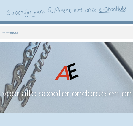
!
e-ShopHub
Stroomlijn jouw fulfilment met onze
 op product
voor alle scooter onderdelen en 