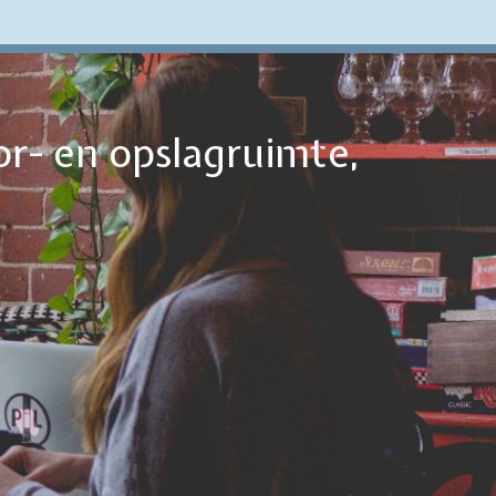
or- en opslagruimte,