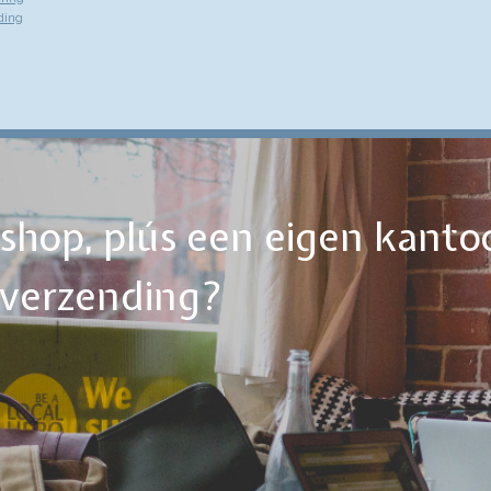
ding
ebshop, plús een eigen kanto
tverzending?