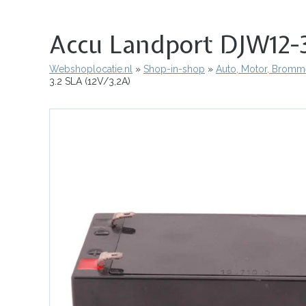
Accu Landport DJW12-3
Webshoplocatie.nl
Shop-in-shop
Auto, Motor, Bromme
Kruimelpad
3.2 SLA (12V/3,2A)