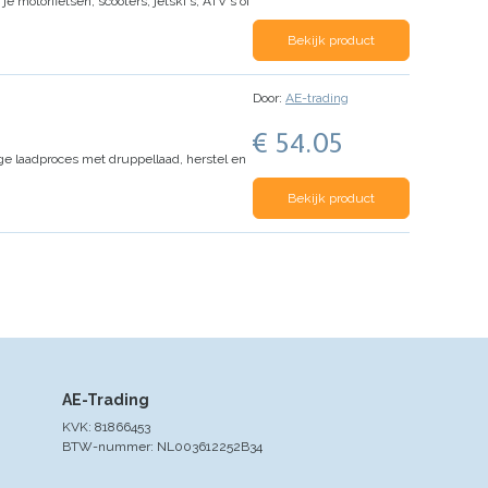
e motorfietsen, scooters, jetski's, ATV's of
Bekijk product
Door:
AE-trading
€ 54.05
age laadproces met druppellaad, herstel en
Bekijk product
AE-Trading
KVK: 81866453
BTW-nummer: NL003612252B34