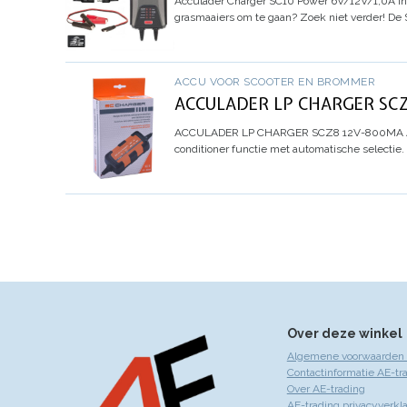
Acculader Charger SC10 Power 6V/12V/1,0A
In
grasmaaiers om te gaan? Zoek niet verder! De
ACCU VOOR SCOOTER EN BROMMER
ACCULADER LP CHARGER SCZ
ACCULADER LP CHARGER SCZ8 12V-800MA
conditioner functie met automatische selectie.
Over deze winkel
Algemene voorwaarden 
Contactinformatie AE-tr
Over AE-trading
AE-trading privacyverkla