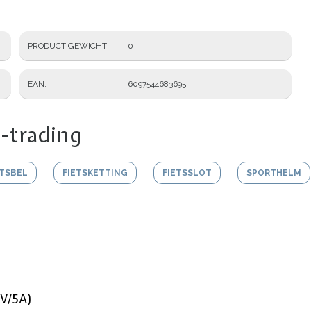
PRODUCT GEWICHT
0
EAN
6097544683695
-trading
ETSBEL
FIETSKETTING
FIETSSLOT
SPORTHELM
2V/5A)