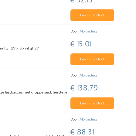
Bekijk product
Door:
AE-trading
€ 15.01
int 4T 2V / Sprint 4T 4V
Bekijk product
Door:
AE-trading
€ 138.79
tage laadproces met druppellaad, herstel en
Bekijk product
Door:
AE-trading
€ 88.31