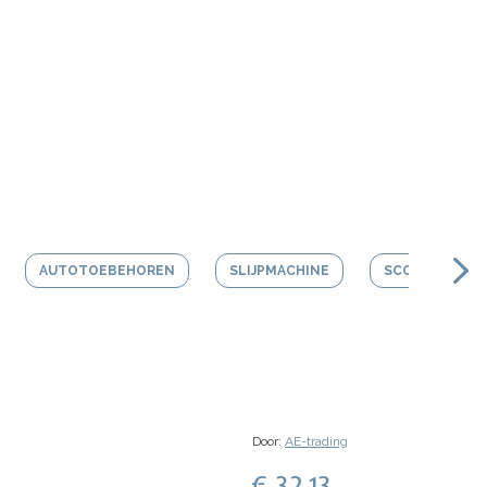
AUTOTOEBEHOREN
SLIJPMACHINE
SCOOTER HEL
Door:
AE-trading
€ 32.13