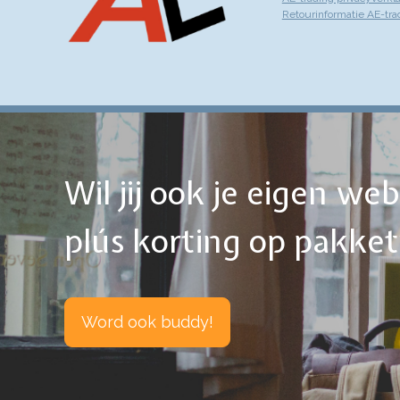
Retourinformatie AE-tra
Wil jij ook je eigen w
plús korting op pakke
Word ook buddy!