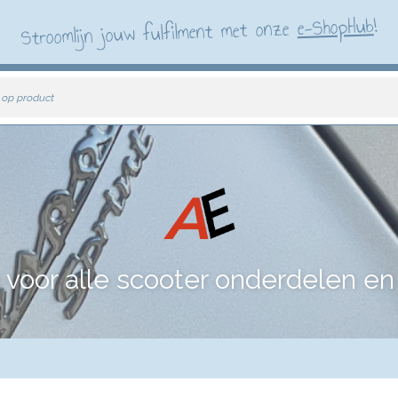
!
e-ShopHub
Stroomlijn jouw fulfilment met onze
 op product
voor alle scooter onderdelen en 