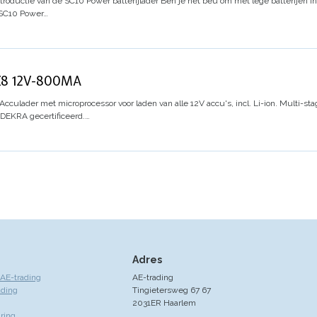
troductie van de SC10 Power batterijlader
Ben je het beu om met lege batterijen in j
 SC10 Power…
8 12V-800MA
Acculader met microprocessor voor laden van alle 12V accu's, incl. Li-ion. Multi-st
 DEKRA gecertificeerd.…
Adres
AE-trading
AE-trading
ading
Tingietersweg 67 67
2031ER Haarlem
ring