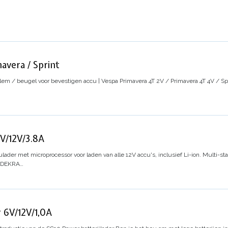
avera / Sprint
lem / beugel voor bevestigen accu | Vespa Primavera 4T 2V / Primavera 4T 4V / Spr
V/12V/3.8A
lader met microprocessor voor laden van alle 12V accu's, inclusief Li-ion. Multi-s
e. DEKRA…
 6V/12V/1,0A