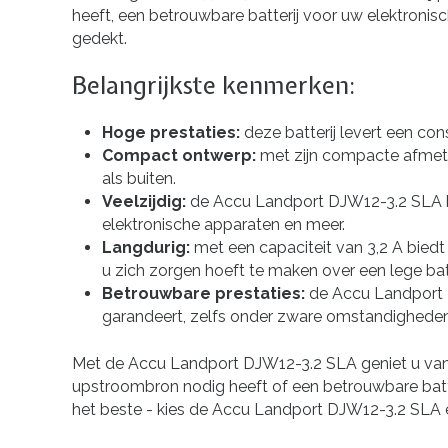
heeft, een betrouwbare batterij voor uw elektron
gedekt.
Belangrijkste kenmerken:
Hoge prestaties:
deze batterij levert een co
Compact ontwerp:
met zijn compacte afmetin
als buiten.
Veelzijdig:
de Accu Landport DJW12-3.2 SLA k
elektronische apparaten en meer.
Langdurig:
met een capaciteit van 3,2 A biedt
u zich zorgen hoeft te maken over een lege batt
Betrouwbare prestaties:
de Accu Landport 
garandeert, zelfs onder zware omstandigheden
Met de Accu Landport DJW12-3.2 SLA geniet u van 
upstroombron nodig heeft of een betrouwbare batt
het beste - kies de Accu Landport DJW12-3.2 SLA en