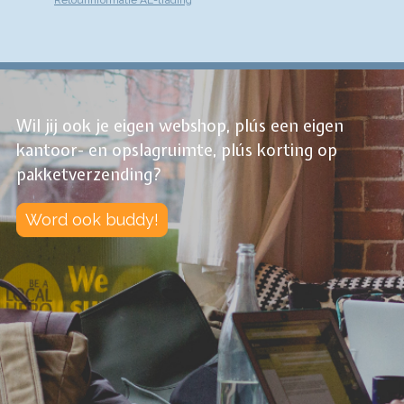
Wil jij ook je eigen webshop, plús een eigen
kantoor- en opslagruimte, plús korting op
pakketverzending?
Word ook buddy!