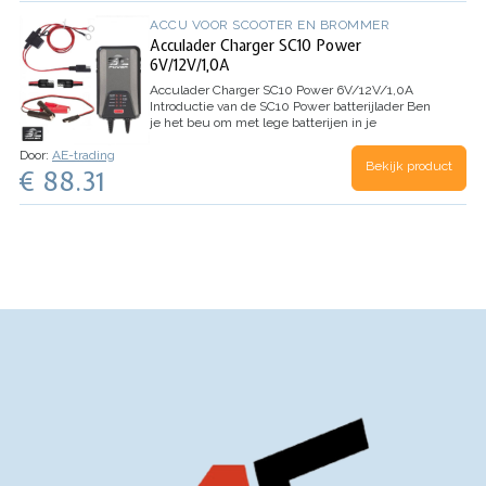
ACCU VOOR SCOOTER EN BROMMER
Acculader Charger SC10 Power
6V/12V/1,0A
Acculader Charger SC10 Power 6V/12V/1,0A
Introductie van de SC10 Power batterijlader
Ben
je het beu om met lege batterijen in je
motorfietsen, scooters, jetski's, ATV's of
Door:
AE-trading
grasmaaiers om te gaan? Zoek niet verder! De
Bekijk product
€ 88.31
SC10 Power…