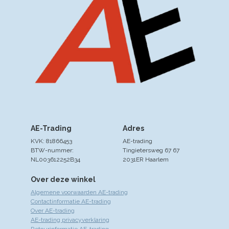
AE-Trading
Adres
KVK: 81866453
AE-trading
BTW-nummer:
Tingietersweg 67 67
NL003612252B34
2031ER Haarlem
Over deze winkel
Algemene voorwaarden AE-trading
Contactinformatie AE-trading
Over AE-trading
AE-trading privacyverklaring
Retourinformatie AE-trading