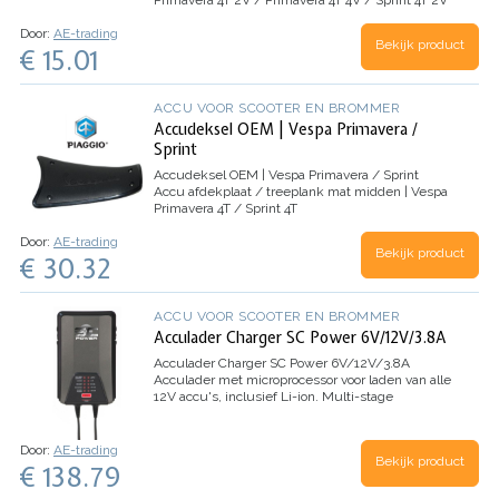
Primavera 4T 2V / Primavera 4T 4V / Sprint 4T 2V
/ Sprint 4T 4V
Door:
AE-trading
Bekijk product
€ 15.01
ACCU VOOR SCOOTER EN BROMMER
Accudeksel OEM | Vespa Primavera /
Sprint
Accudeksel OEM | Vespa Primavera / Sprint
Accu afdekplaat / treeplank mat midden | Vespa
Primavera 4T / Sprint 4T
Door:
AE-trading
Bekijk product
€ 30.32
ACCU VOOR SCOOTER EN BROMMER
Acculader Charger SC Power 6V/12V/3.8A
Acculader Charger SC Power 6V/12V/3.8A
Acculader met microprocessor voor laden van alle
12V accu's, inclusief Li-ion. Multi-stage
laadproces met druppellaad, herstel en
conditioner functie met automatische selectie.
DEKRA…
Door:
AE-trading
Bekijk product
€ 138.79