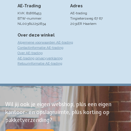
AE-Trading
Adres
KVK: 81866453
AE-trading
BTW-nummer:
Tingietersweg 67 67
NL003612252B34
2031ER Haarlem
Over deze winkel
Algemene voorwaarden AE-trading
Contactinformatie AE-trading
Over AE-trading
AE-trading privacyverklaring
Retourinformatie AE-trading
Wil jij ook je eigen webshop, plús een eigen
kantoor- en opslagruimte, plús korting op
pakketverzending?