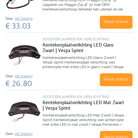
Kentekenverlichting OEM | Piaggio Zip 4T 3V
Upgrade uw Piaggio Zip 4T 3V met OEM
Kentekenverlichting
Verbeter het uiterlijk en de
functionaliteit van uw Piaggio Zip 4T 3V met
Door:
AE-trading
onze hoogwaardige OEM Kentekenverlichting.
Bekijk product
€ 33.03
Deze upgrade…
SCOOTERLAMPEN EN VERLICHTING
Kentekenplaatverlichting LED Glans
Zwart | Vespa Sprint
Kentekenplaatverlichting LED Glans Zwart |
Vespa Sprint
Kentekenplaat verlichting voor
achterzijde met witte LED in glans zwart | Vespa
Primavera / Sprint
Door:
AE-trading
Bekijk product
€ 26.80
SCOOTERLAMPEN EN VERLICHTING
Kentekenplaatverlichting LED Mat Zwart
| Vespa Sprint
Kentekenplaatverlichting LED Mat Zwart | Vespa
Sprint
Kentekenplaat verlichting voor achterzijde
met witte LED in mat zwart | Vespa Primavera /
Sprint
Door:
AE-trading
Bekijk product