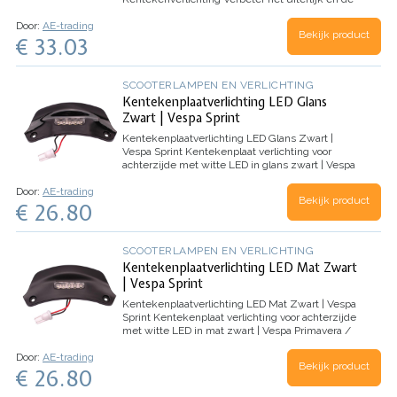
functionaliteit van uw Piaggio Zip 4T 3V met
Door:
AE-trading
onze hoogwaardige OEM Kentekenverlichting.
Bekijk product
€ 33.03
Deze upgrade…
SCOOTERLAMPEN EN VERLICHTING
Kentekenplaatverlichting LED Glans
Zwart | Vespa Sprint
Kentekenplaatverlichting LED Glans Zwart |
Vespa Sprint
Kentekenplaat verlichting voor
achterzijde met witte LED in glans zwart | Vespa
Primavera / Sprint
Door:
AE-trading
Bekijk product
€ 26.80
SCOOTERLAMPEN EN VERLICHTING
Kentekenplaatverlichting LED Mat Zwart
| Vespa Sprint
Kentekenplaatverlichting LED Mat Zwart | Vespa
Sprint
Kentekenplaat verlichting voor achterzijde
met witte LED in mat zwart | Vespa Primavera /
Sprint
Door:
AE-trading
Bekijk product
€ 26.80