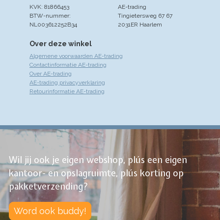
KVK: 81866453
AE-trading
BTW-nummer:
Tingietersweg 67 67
NL003612252B34
2031ER Haarlem
Over deze winkel
Algemene voorwaarden AE-trading
Contactinformatie AE-trading
Over AE-trading
AE-trading privacyverklaring
Retourinformatie AE-trading
Wil jij ook je eigen webshop, plús een eigen
kantoor- en opslagruimte, plús korting op
pakketverzending?
Word ook buddy!