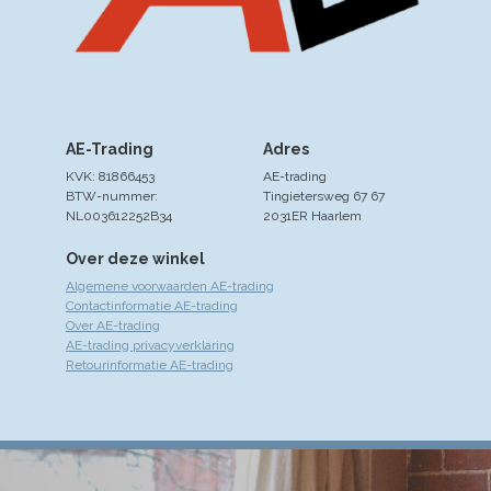
AE-Trading
Adres
KVK: 81866453
AE-trading
BTW-nummer:
Tingietersweg 67 67
NL003612252B34
2031ER Haarlem
Over deze winkel
Algemene voorwaarden AE-trading
Contactinformatie AE-trading
Over AE-trading
AE-trading privacyverklaring
Retourinformatie AE-trading