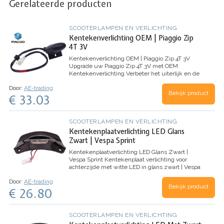
Gerelateerde producten
SCOOTERLAMPEN EN VERLICHTING
Kentekenverlichting OEM | Piaggio Zip
4T 3V
Kentekenverlichting OEM | Piaggio Zip 4T 3V
Upgrade uw Piaggio Zip 4T 3V met OEM
Kentekenverlichting
Verbeter het uiterlijk en de
functionaliteit van uw Piaggio Zip 4T 3V met
Door:
AE-trading
onze hoogwaardige OEM Kentekenverlichting.
Bekijk product
€ 33.03
Deze upgrade…
SCOOTERLAMPEN EN VERLICHTING
Kentekenplaatverlichting LED Glans
Zwart | Vespa Sprint
Kentekenplaatverlichting LED Glans Zwart |
Vespa Sprint
Kentekenplaat verlichting voor
achterzijde met witte LED in glans zwart | Vespa
Primavera / Sprint
Door:
AE-trading
Bekijk product
€ 26.80
SCOOTERLAMPEN EN VERLICHTING