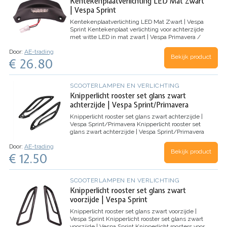
Kentekenplaatverlichting LED Mat Zwart
| Vespa Sprint
Kentekenplaatverlichting LED Mat Zwart | Vespa
Sprint
Kentekenplaat verlichting voor achterzijde
met witte LED in mat zwart | Vespa Primavera /
Sprint
Door:
AE-trading
Bekijk product
€ 26.80
SCOOTERLAMPEN EN VERLICHTING
Knipperlicht rooster set glans zwart
achterzijde | Vespa Sprint/Primavera
Knipperlicht rooster set glans zwart achterzijde |
Vespa Sprint/Primavera
Knipperlicht rooster set
glans zwart achterzijde | Vespa Sprint/Primavera
Knipperlicht roosters voor Vespa
Door:
AE-trading
Sprint/Primavera scooters in het glans zwart.
Bekijk product
€ 12.50
ACHTERZIJDE
…
SCOOTERLAMPEN EN VERLICHTING
Knipperlicht rooster set glans zwart
voorzijde | Vespa Sprint
Knipperlicht rooster set glans zwart voorzijde |
Vespa Sprint
Knipperlicht rooster set glans zwart
voorzijde | Vespa Sprint
Knipperlicht roosters voor