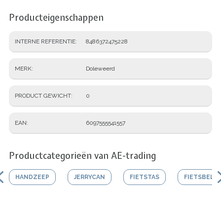
Producteigenschappen
INTERNE REFERENTIE
8486372475228
MERK
Doleweerd
PRODUCT GEWICHT
0
EAN
6097555541557
Productcategorieën van AE-trading
HANDZEEP
JERRYCAN
FIETSTAS
FIETSBEL