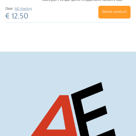
Vespa Sprint/Primavera scooters in het glans
Door:
AE-trading
zwart.
VOORZIJDE
…
Bekijk product
€ 12.50