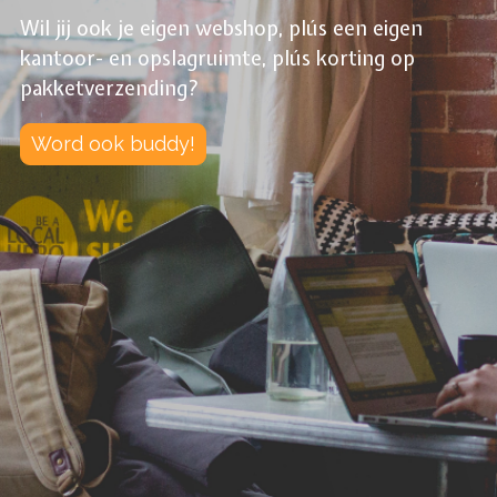
Wil jij ook je eigen webshop, plús een eigen
kantoor- en opslagruimte, plús korting op
pakketverzending?
Word ook buddy!