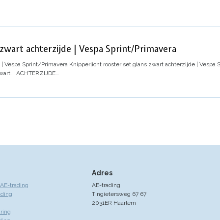
 zwart achterzijde | Vespa Sprint/Primavera
e | Vespa Sprint/Primavera
Knipperlicht rooster set glans zwart achterzijde | Vespa
wart.
ACHTERZIJDE
…
Adres
AE-trading
AE-trading
ading
Tingietersweg 67 67
2031ER Haarlem
ring