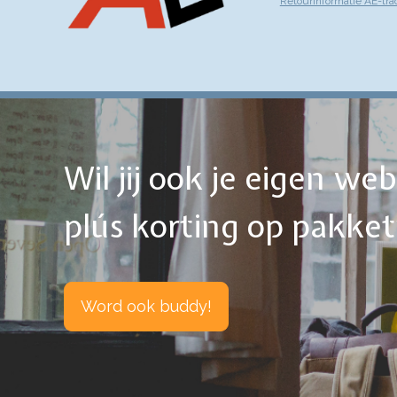
Retourinformatie AE-tra
Wil jij ook je eigen w
plús korting op pakke
Word ook buddy!