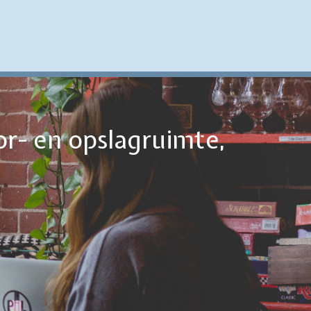
or- en opslagruimte,