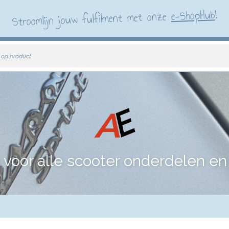
!
e-ShopHub
Stroomlijn jouw fulfilment met onze
 op product
voor alle scooter onderdelen en 