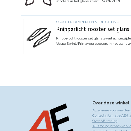
scooters in het glans zwart.
VOORZIJDE
…
SCOOTERLAMPEN EN VERLICHTING
Knipperlicht rooster set glans
Knipperlicht rooster set glans zwart achterzijd
Vespa Sprint/Primavera scooters in het glans z
Over deze winkel
Algemene voorwaarden 
Contactinformatie AE-tr
Over AE-trading
AE-trading privacyverkla