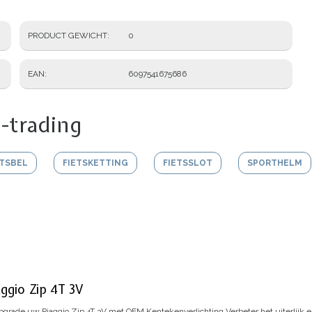
PRODUCT GEWICHT
0
EAN
6097541675686
-trading
ETSBEL
FIETSKETTING
FIETSSLOT
SPORTHELM
ggio Zip 4T 3V
grade uw Piaggio Zip 4T 3V met OEM Kentekenverlichting
Verbeter het uiterlijk 