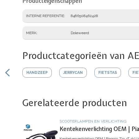
Producteigenschappen
INTERNE REFERENTIE
8486508462428
MERK
Doleweerd
Productcategorieën van AE
HANDZEEP
JERRYCAN
FIETSTAS
FI
Gerelateerde producten
SCOOTERLAMPEN EN VERLICHTING
Kentekenverlichting OEM | Pia
Kentekenverlichting OEM | Piaggio Zip 4T 3V
Up