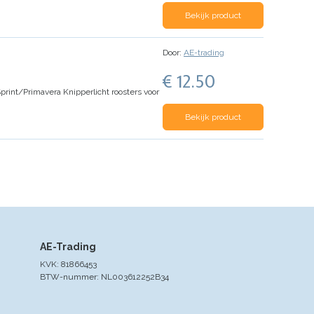
Bekijk product
Door:
AE-trading
€ 12.50
 Sprint/Primavera
Knipperlicht roosters voor
Bekijk product
AE-Trading
KVK: 81866453
BTW-nummer: NL003612252B34