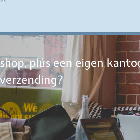
ding
ebshop, plús een eigen kanto
tverzending?