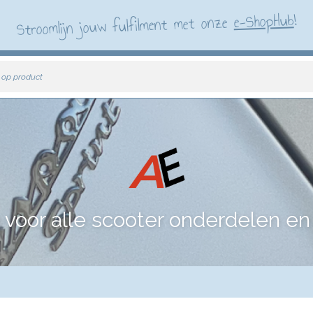
!
e-ShopHub
Stroomlijn jouw fulfilment met onze
 op product
voor alle scooter onderdelen en 