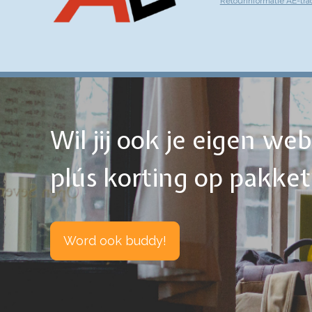
Retourinformatie AE-tra
Wil jij ook je eigen w
plús korting op pakke
Word ook buddy!