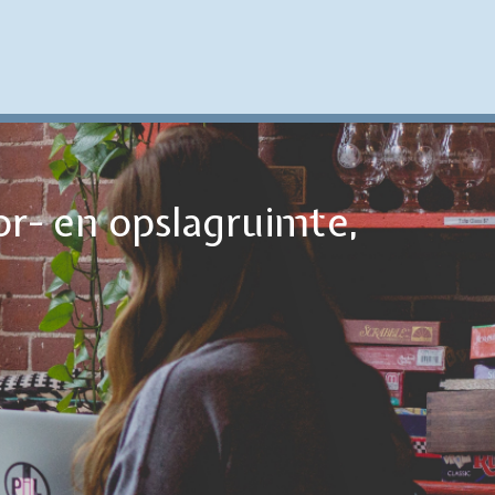
or- en opslagruimte,