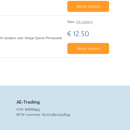
Bekijk product
Door:
AE-trading
€ 12.50
ht roosters voor Vespa Sprint/Primavera
Bekijk product
AE-Trading
KVK: 81866453
BTW-nummer: NL003612252B34