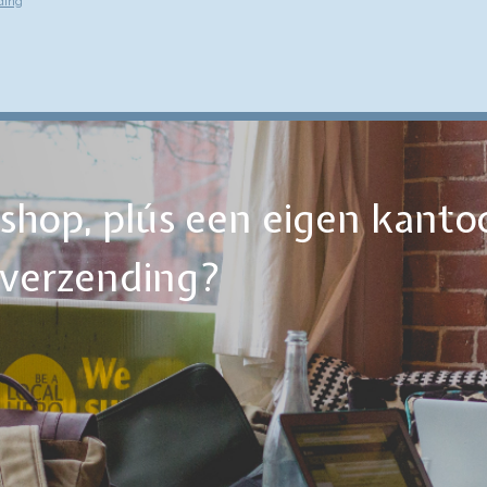
ding
ebshop, plús een eigen kanto
tverzending?