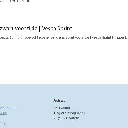
wart.
ACHTERZIJDE
…
 zwart voorzijde | Vespa Sprint
 Vespa Sprint
Knipperlicht rooster set glans zwart voorzijde | Vespa Sprint
Knipperlic
Adres
AE-trading
AE-trading
ading
Tingietersweg 67 67
2031ER Haarlem
ring