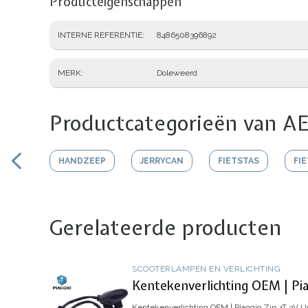
Producteigenschappen
INTERNE REFERENTIE
8486508396892
MERK
Doleweerd
Productcategorieën van AE
HANDZEEP
JERRYCAN
FIETSTAS
FI
Gerelateerde producten
SCOOTERLAMPEN EN VERLICHTING
Kentekenverlichting OEM | Pia
Kentekenverlichting OEM | Piaggio Zip 4T 3V
Up