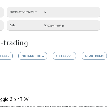
PRODUCT GEWICHT
0
EAN
6097540259245
-trading
ETSBEL
FIETSKETTING
FIETSSLOT
SPORTHELM
ggio Zip 4T 3V
grade uw Piaggio Zip 4T 3V met OEM Kentekenverlichting
Verbeter het uiterlijk 