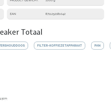
PRODUCT GEWICHT
1000 g
EAN
8711252181042
eaker Totaal
VERSHOUDDOOS
FILTER-KOFFIEZETAPPARAAT
PAN
4,5cm