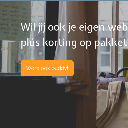
Wil jij ook je eigen w
plús korting op pakke
Word ook buddy!