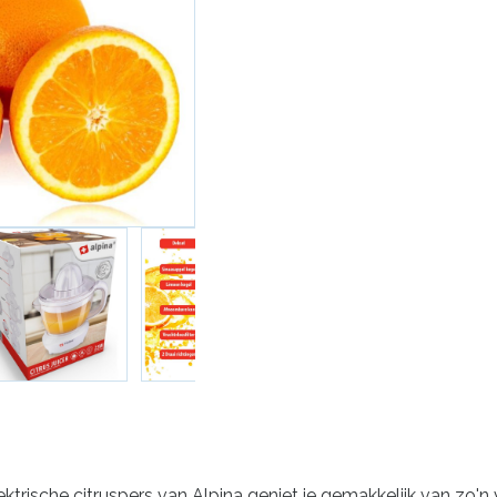
ektrische citruspers van Alpina geniet je gemakkelijk van zo'n 