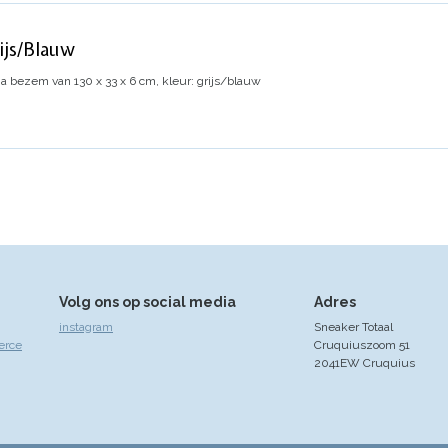
ijs/Blauw
a bezem van 130 x 33 x 6 cm, kleur: grijs/blauw
Volg ons op social media
Adres
instagram
Sneaker Totaal
erce
Cruquiuszoom 51
2041EW Cruquius