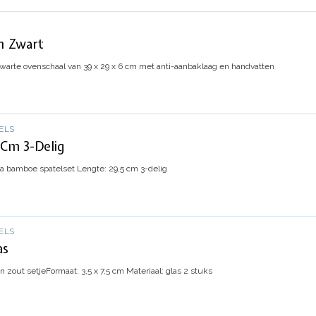
m Zwart
warte ovenschaal van 39 x 29 x 6 cm met anti-aanbaklaag en handvatten
ELS
 Cm 3-Delig
a bamboe spatelset
Lengte: 29,5 cm
3-delig
ELS
as
n zout setje
Formaat: 3,5 x 7,5 cm
Materiaal: glas
2 stuks