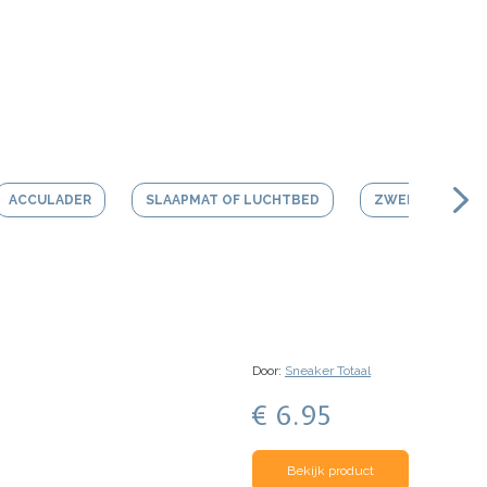
ACCULADER
SLAAPMAT OF LUCHTBED
ZWEMBAD
Door:
Sneaker Totaal
€ 6.95
Bekijk product