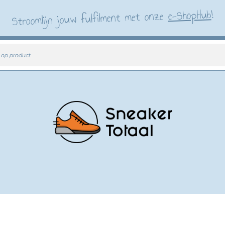
!
e-ShopHub
Stroomlijn jouw fulfilment met onze
 op product