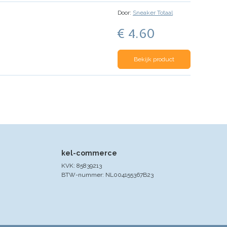
Door:
Sneaker Totaal
€ 4.60
Bekijk product
kel-commerce
KVK: 85839213
BTW-nummer: NL004155367B23