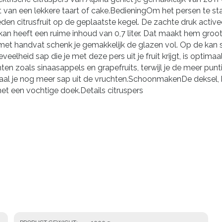
 van een lekkere taart of cake.BedieningOm het persen te sta
n citrusfruit op de geplaatste kegel. De zachte druk active
n heeft een ruime inhoud van 0,7 liter. Dat maakt hem groot 
met handvat schenk je gemakkelijk de glazen vol. Op de kan 
lheid sap die je met deze pers uit je fruit krijgt, is optimaa
hten zoals sinaasappels en grapefruits, terwijl je de meer pun
aal je nog meer sap uit de vruchten.SchoonmakenDe deksel, k
t een vochtige doek.Details citruspers