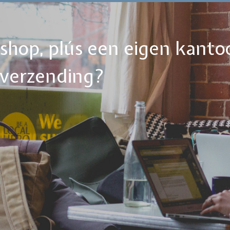
ebshop, plús een eigen kanto
tverzending?