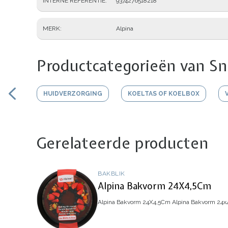
INTERNE REFERENTIE
9374276518218
MERK
Alpina
Productcategorieën van Sn
HUIDVERZORGING
KOELTAS OF KOELBOX
Gerelateerde producten
BAKBLIK
Alpina Bakvorm 24X4,5Cm
Alpina Bakvorm 24X4,5Cm
Alpina Bakvorm 24x