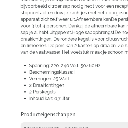
bijvoorbeeld citroensap nodig hebt voor een recept
stopcontact en duw je zachtjes met het doorgesnede
apparaat zichzelf weer uit.Afneembare kanDe perska
voor 3 tot 4 personen. Dankzij de afneembare kan 
sap je al hebt uitgeperst.Hoge sapopbrengstDe hoevee
draairichtingen. De rondere kegel is voor citrusvruc
en limoenen. De pers kan 2 kanten op draaien. Zo h
van de vaatwasser. Het voetstuk maak je schoon me
Spanning: 220-240 Volt, 50/60Hz
Beschermingsklasse: II
Vermogen: 25 Watt
2 Draairichtingen
2 Perskegels
Inhoud kan: 0,7 liter
Producteigenschappen