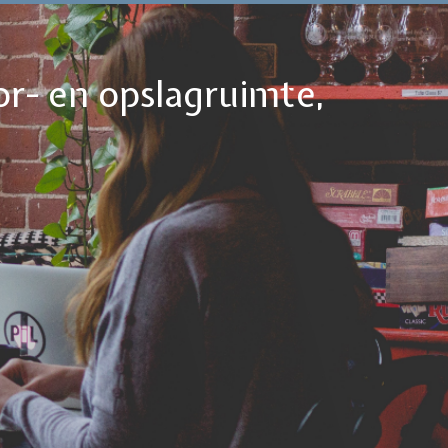
or- en opslagruimte,