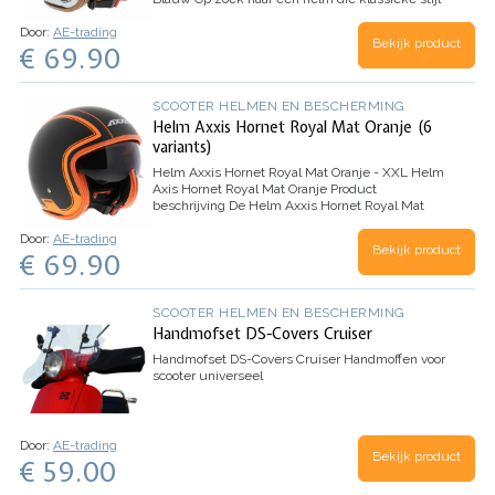
combineert met moderne eigenschappen? Zoek
Door:
AE-trading
niet verder dan de Helm Axxis Hornet Royal
Bekijk product
€ 69.90
Matte…
SCOOTER HELMEN EN BESCHERMING
Helm Axxis Hornet Royal Mat Oranje (6
variants)
Helm Axxis Hornet Royal Mat Oranje - XXL
Helm
Axis Hornet Royal Mat Oranje
Product
beschrijving
De Helm Axxis Hornet Royal Mat
Oranje is de perfecte combinatie van stijl en
Door:
AE-trading
veiligheid. Met zijn retro-look en elegant…
Bekijk product
€ 69.90
SCOOTER HELMEN EN BESCHERMING
Handmofset DS-Covers Cruiser
Handmofset DS-Covers Cruiser
Handmoffen voor
scooter universeel
Door:
AE-trading
Bekijk product
€ 59.00