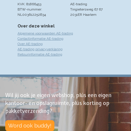
KVK: 81866453
AE-trading
BTW-nummer:
Tingietersweg 67 67
NL003612252B34
2031ER Haarlem
Over deze winkel
Algemene voorwaarden AE-trading
Contactinformatie AE-trading
Over AE-trading
AE-trading privacyverklaring
Retourinformatie AE-trading
Wil jij ook je eigen webshop, plús een eigen
kantoor- en opslagruimte, plús korting op
pakketverzending?
Word ook buddy!