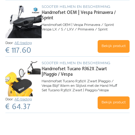
SCOOTER HELMEN EN BESCHERMING
Handmofset OEM | Vespa Primavera /
Sprint
Handmofset OEM | Vespa Primavera / Sprint
Vespa LX / S / LXV / Primavera / Sprint
Door:
AE-trading
Bekijk product
€ 117.60
SCOOTER HELMEN EN BESCHERMING
Handmofset Tucano R362X Zwart
|Piaggio / Vespa
Handmofset Tucano R362X Zwart |Piaggio /
Vespa
Blijf Warm en Stijlvol met de Hand Muff
Set Tucano R362X Zwart | Piaggio/Vespa
Introductie van de handmatige mofset Tucano
Door:
AE-trading
Urbano in strak zwart - het perfecte accessoire
Bekijk product
€ 64.37
om je handen…