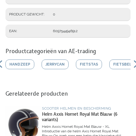
PRODUCT GEWICHT
0
EAN
6097544946912
Productcategorieën van AE-trading
HANDZEEP
JERRYCAN
FIETSTAS
FIETSBEL
Gerelateerde producten
SCOOTER HELMEN EN BESCHERMING
Helm Axxis Hornet Royal Mat Blauw (6
variants)
Helm Axxis Hornet Royal Mat Blauw - XL
Introductie van de helm Axis Hornet Royal Mat
Blauw
Op zoek naar een helm die klassieke stijl