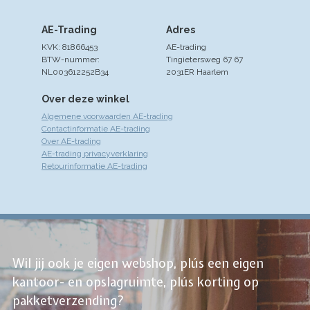
AE-Trading
Adres
KVK: 81866453
AE-trading
BTW-nummer:
Tingietersweg 67 67
NL003612252B34
2031ER Haarlem
Over deze winkel
Algemene voorwaarden AE-trading
Contactinformatie AE-trading
Over AE-trading
AE-trading privacyverklaring
Retourinformatie AE-trading
Wil jij ook je eigen webshop, plús een eigen
kantoor- en opslagruimte, plús korting op
pakketverzending?