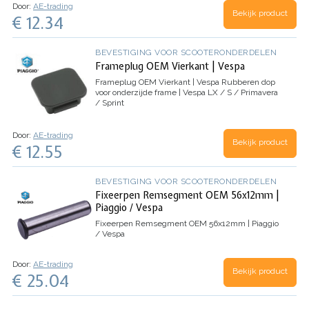
Door:
AE-trading
Bekijk product
€ 12.34
BEVESTIGING VOOR SCOOTERONDERDELEN
Frameplug OEM Vierkant | Vespa
Frameplug OEM Vierkant | Vespa
Rubberen dop
voor onderzijde frame | Vespa LX / S / Primavera
/ Sprint
Door:
AE-trading
Bekijk product
€ 12.55
BEVESTIGING VOOR SCOOTERONDERDELEN
Fixeerpen Remsegment OEM 56x12mm |
Piaggio / Vespa
Fixeerpen Remsegment OEM 56x12mm | Piaggio
/ Vespa
Door:
AE-trading
Bekijk product
€ 25.04