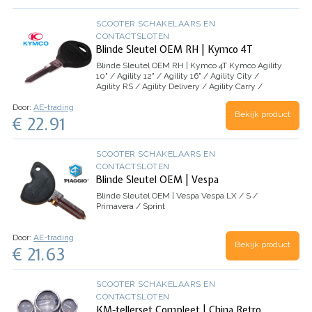
SCOOTER SCHAKELAARS EN
CONTACTSLOTEN
Blinde Sleutel OEM RH | Kymco 4T
Blinde Sleutel OEM RH | Kymco 4T
Kymco Agility
10" / Agility 12" / Agility 16" / Agility City /
Agility RS / Agility Delivery / Agility Carry /
Super 8 / Super 9 / People / People S / B&W /
Door:
AE-trading
Vitality / Yup / Top Boy / VP50 /…
Bekijk product
€ 22.91
SCOOTER SCHAKELAARS EN
CONTACTSLOTEN
Blinde Sleutel OEM | Vespa
Blinde Sleutel OEM | Vespa
Vespa LX / S /
Primavera / Sprint
Door:
AE-trading
Bekijk product
€ 21.63
SCOOTER SCHAKELAARS EN
CONTACTSLOTEN
KM-tellerset Compleet | China Retro