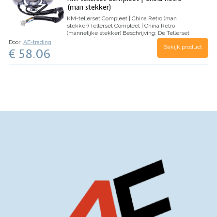
(man stekker)
KM-tellerset Compleet | China Retro (man
stekker)
Tellerset Compleet | China Retro
(mannelijke stekker)
Beschrijving:
De Tellerset
Compleet | China Retro (mannelijke stekker) is
Door:
AE-trading
Bekijk product
een strakke en stijlvolle…
€ 58.06