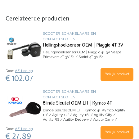
Gerelateerde producten
SCOOTER SCHAKELAARS EN
CONTACTSLOTEN
Hellingshoeksensor OEM | Piaggio 4T 3V
Hellingshoeksensor OEM | Piaggio 4T 3V
Vespa
Primavera 4T 3V E4 / Sprint 4T 3V E4
Door:
AE-trading
Bekijk product
€ 102.07
SCOOTER SCHAKELAARS EN
CONTACTSLOTEN
Blinde Sleutel OEM LH | Kymco 4T
Blinde Sleutel OEM LH | Kymco 4T
Kymco Agility
10" / Agility 12" / Agility 16" / Agility City /
Agility RS / Agility Delivery / Agility Carry /
Super 8 / Super 9 / People / People S / B&W /
Door:
AE-trading
Vitality / Yup / Top Boy / VP50 /…
Bekijk product
€ 27.89