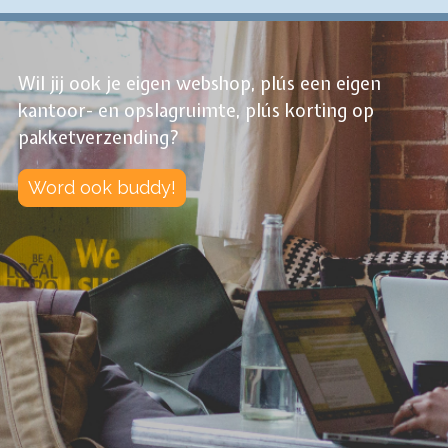
Wil jij ook je eigen webshop, plús een eigen
kantoor- en opslagruimte, plús korting op
pakketverzending?
Word ook buddy!