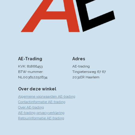
AE-Trading
Adres
KVK: 81866453
AE-trading
BTW-nummer:
Tingietersweg 67 67
NL003612252B34
2031ER Haarlem
Over deze winkel
Algemene voorwaarden AE-trading
Contactinformatie AE-trading
Over AE-trading
AE-trading privacyverklaring
Retourinformatie AE-trading