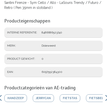
Santini Firenze - Sym Cello / Allo - LaSouris Trendy / Futuro /
Retro ( Pen 35mm in slotstand )
Producteigenschappen
INTERNE REFERENTIE
8486686523740
MERK
Doleweerd
PRODUCT GEWICHT
0
EAN
6097552384300
Productcategorieën van AE-trading
HANDZEEP
JERRYCAN
FIETSTAS
FIETSBEL