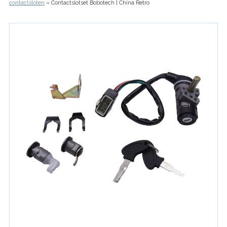
contactsloten
Contactslotset Bobotech | China Retro