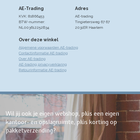
AE-Trading
Adres
KVK: 81866453
AE-trading
BTW-nummer:
Tingietersweg 67 67
NL003612252B34
2031ER Haarlem
Over deze winkel
Algemene voorwaarden AE-trading
Contactinformatie AE-trading
Over AE-trading
AE-trading privacyverklaring
Retourinformatie AE-trading
Wil jij ook je eigen webshop, plús een eigen
kantoor- en opslagruimte, plús korting op
pakketverzending?