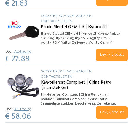
€ 21.63
SCOOTER SCHAKELAARS EN
CONTACTSLOTEN
Blinde Sleutel OEM LH | Kymco 4T
Blinde Sleutel OEM LH | Kymco 4T
Kymco Agility
10" / Agility 12" / Agility 16" / Agility City /
Agility RS / Agility Delivery / Agility Carry /
Super 8 / Super 9 / People / People S / B&W /
Door:
AE-trading
Vitality / Yup / Top Boy / VP50 /…
Bekijk product
€ 27.89
SCOOTER SCHAKELAARS EN
CONTACTSLOTEN
KM-tellerset Compleet | China Retro
(man stekker)
KM-tellerset Compleet | China Retro (man
stekker)
Tellerset Compleet | China Retro
(mannelijke stekker)
Beschrijving:
De Tellerset
Compleet | China Retro (mannelijke stekker) is
Door:
AE-trading
Bekijk product
een strakke en stijlvolle…
€ 58.06