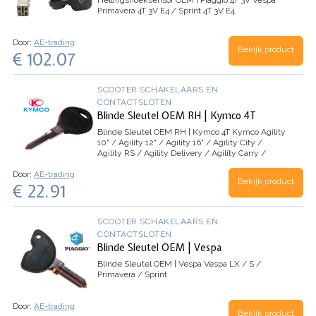
Hellingshoeksensor OEM | Piaggio 4T 3V
Vespa
Primavera 4T 3V E4 / Sprint 4T 3V E4
Door:
AE-trading
Bekijk product
€ 102.07
SCOOTER SCHAKELAARS EN
CONTACTSLOTEN
Blinde Sleutel OEM RH | Kymco 4T
Blinde Sleutel OEM RH | Kymco 4T
Kymco Agility
10" / Agility 12" / Agility 16" / Agility City /
Agility RS / Agility Delivery / Agility Carry /
Super 8 / Super 9 / People / People S / B&W /
Door:
AE-trading
Vitality / Yup / Top Boy / VP50 /…
Bekijk product
€ 22.91
SCOOTER SCHAKELAARS EN
CONTACTSLOTEN
Blinde Sleutel OEM | Vespa
Blinde Sleutel OEM | Vespa
Vespa LX / S /
Primavera / Sprint
Door:
AE-trading
Bekijk product